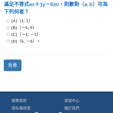
滿足不等式ax＋3y－6≥0，則數對（a, b）可為
下列何者？
(A)（1, 1）
(B)（－5, 5）
(C)（－1, －1）
(D)（5, －5）。
服務條款
客服中心
隱私權政策
關於我們