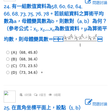
問題討論
24. 有一組數值資料為58, 60, 62, 64,
66, 68, 73, 75, 76, 78。若該組資料之算術平均
數為a，母體變異數為b，則數對（a, b）為何？
（參考公式：x
, x
,...,x
為數值資料，μ為算術平
1
2
n
均數，則母體變異數＝

(A)（68, 45.8）
(B)（68, 36.4）
(C)（73, 23.5）
(D)（73, 34.6）。
0討論
0留言
0追蹤
問題討論
25. 在直角坐標平面上，設點（1, b）