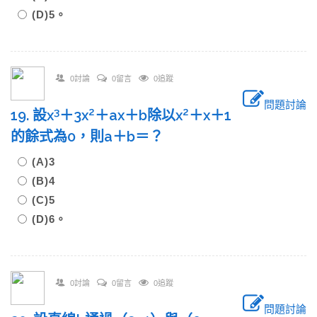
(D)5。
0討論
0留言
0追蹤
問題討論
3
2
2
19. 設x
＋3x
＋ax＋b除以x
＋x＋1
的餘式為0，則a＋b＝？
(A)3
(B)4
(C)5
(D)6。
0討論
0留言
0追蹤
問題討論