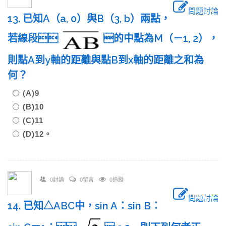
問題討論
13. 已知A（a, 0）與B（3, b）兩點，
若線段
的中點為M（－1, 2），
則點A到y軸的距離與點B到x軸的距離之和為
何？
(A)9
(B)10
(C)11
(D)12。
0討論
0留言
0追蹤
問題討論
14. 已知△ABC中，sin A：sin B：