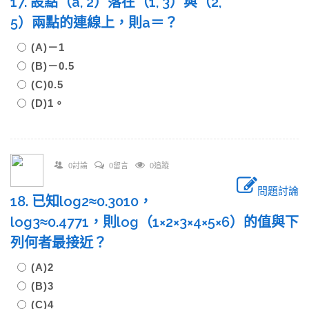
17. 設點（a, 2）落在（1, 3）與（2,
5）兩點的連線上，則a＝？
(A)－1
(B)－0.5
(C)0.5
(D)1。
0討論
0留言
0追蹤
問題討論
18. 已知log2≈0.3010，
log3≈0.4771，則log（1×2×3×4×5×6）的值與下
列何者最接近？
(A)2
(B)3
(C)4