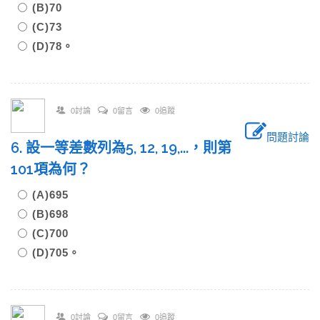
(B)70
(C)73
(D)78。
0討論
0留言
0追蹤
問題討論
6. 設一等差數列為5, 12, 19,...，則第
101項為何？
(A)695
(B)698
(C)700
(D)705。
0討論
0留言
0追蹤