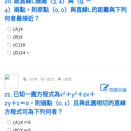
20. 設直線L通過（3, 4）與（9, －
4）兩點，則原點（0, 0）與直線L的距離與下列
何者最接近？
(A)4
(B)5
(C)16
(D)24。
0討論
0留言
0追蹤
問題討論
2
2
21. 已知一圓方程式為x
＋y
＋2x＋
2y＋1＝0，則過點（0, 1）且與此圓相切的直線
方程式可為下列何者？
(A)X＝0
(B)Y＝0