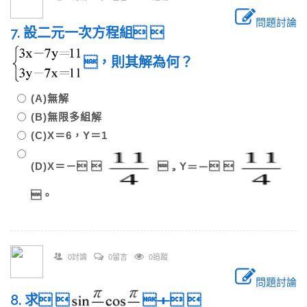
問題討論
7. 設二元一次方程組 
，則其解為何？
(A)無解
(B)無限多組解
(C)X＝6，Y＝1
(D)X＝－ 
，Y＝－ 
。
0討論
0留言
0追蹤
問題討論
8. 求 
＋ 