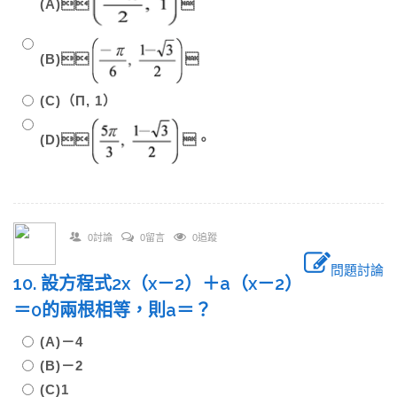
(A)

(B)

(C)（Π, 1）
(D)
。
0討論
0留言
0追蹤
問題討論
10. 設方程式2x（x－2）＋a（x－2）
＝0的兩根相等，則a＝？
(A)－4
(B)－2
(C)1