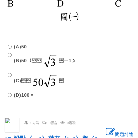
(A)50
(B)50（
－1）
(C)

(D)100。
0討論
0留言
0追蹤
問題討論