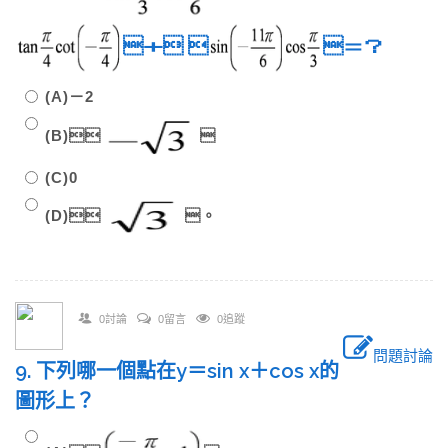
＋ 
＝？
(A)－2
(B)

(C)0
(D)
。
0討論
0留言
0追蹤
問題討論
9. 下列哪一個點在y＝sin x＋cos x的
圖形上？