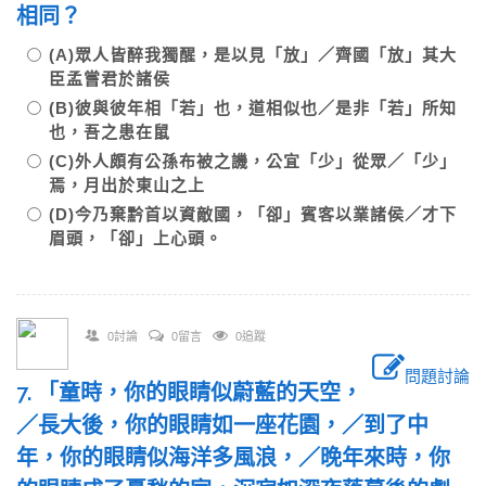
相同？
(A)眾人皆醉我獨醒，是以見「放」／齊國「放」其大
臣孟嘗君於諸侯
(B)彼與彼年相「若」也，道相似也／是非「若」所知
也，吾之患在鼠
(C)外人頗有公孫布被之譏，公宜「少」從眾／「少」
焉，月出於東山之上
(D)今乃棄黔首以資敵國，「卻」賓客以業諸侯／才下
眉頭，「卻」上心頭。
0討論
0留言
0追蹤
問題討論
7. 「童時，你的眼睛似蔚藍的天空，
／長大後，你的眼睛如一座花園，／到了中
年，你的眼睛似海洋多風浪，／晚年來時，你