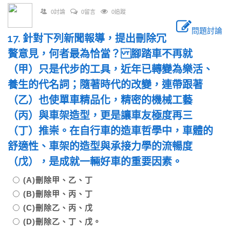
0討論
0留言
0追蹤
問題討論
17. 針對下列新聞報導，提出刪除冗
贅意見，何者最為恰當？ 腳踏車不再就
（甲）只是代步的工具，近年已轉變為樂活、
養生的代名詞；隨著時代的改變，連帶跟著
（乙）也使單車精品化，精密的機械工藝
（丙）與車架造型，更是讓車友極度再三
（丁）推崇。在自行車的造車哲學中，車體的
舒適性、車架的造型與承接力學的流暢度
（戊），是成就一輛好車的重要因素。
(A)刪除甲、乙、丁
(B)刪除甲、丙、丁
(C)刪除乙、丙、戊
(D)刪除乙、丁、戊。