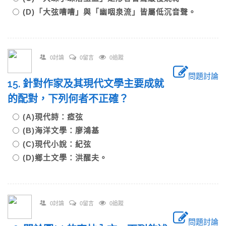
(D)「大弦嘈嘈」與「幽咽泉流」皆屬低沉音聲。
0討論
0留言
0追蹤
問題討論
15. 針對作家及其現代文學主要成就
的配對，下列何者不正確？
(A)現代詩：瘂弦
(B)海洋文學：廖鴻基
(C)現代小說：紀弦
(D)鄉土文學：洪醒夫。
0討論
0留言
0追蹤
問題討論