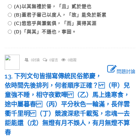
(A)以其無禮於晉，「且」貳於楚也
(B)蓋君子審己以度人，「故」能免於斯累
(C)悠悠乎與灝氣俱，「而」莫得其涯
(D)「與其」不遜也，寧固。
0討論
0留言
0追蹤
問題討論
13. 下列文句皆描寫傳統民俗節慶，
依時間先後排列，何者順序正確？ （甲）兒
童強不睡，相守夜歡嘩 （乙）馬上逢寒食，
途中屬暮春 （丙）平分秋色一輪滿，長伴雲
衢千里明 （丁）競渡深悲千載冤，忠魂一去
詎能還（戊）無燈有月不娛人，有月無燈不算
春