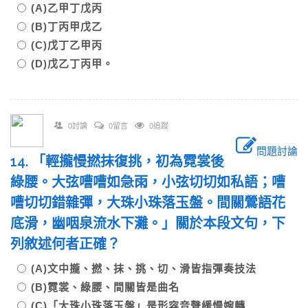
(A)乙甲丁戊丙
(B)丁丙甲戊乙
(C)戊丁乙甲丙
(D)戊乙丁丙甲。
0討論
0留言
0追蹤
問題討論
14. 「輕攏慢撚抹復挑，初為霓裳後
綠腰。大弦嘈嘈如急雨，小弦切切如私語；嘈
嘈切切錯雜彈，大珠小珠落玉盤。間關鶯語花
底滑，幽咽泉流水下灘。」關於本段文句，下
列敘述何者正確？
(A)文中攏、撚、抹、挑、切、滑皆指彈奏技法
(B)霓裳、綠腰、間關皆是曲名
(C)「大珠小珠落玉盤」是形容音聲緩慢婉轉