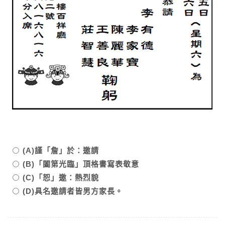
(A)謹「詹」於：邀請
(B)「闔第光臨」頂格書寫表敬意
(C)「恕」邀：熱烈貌
(D)具名邀請者皆男方家長。