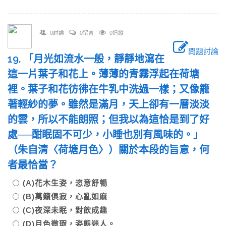
0討論
0留言
0追蹤
問題討論
19. 「月光如流水一般，靜靜地瀉在
這一片葉子和花上。薄薄的青霧浮起在荷塘
裡。葉子和花彷彿在牛乳中洗過一樣；又像籠
著輕紗的夢。雖然是滿月，天上卻有一層淡淡
的雲，所以不能朗照；但我以為這恰是到了好
處──酣眠固不可少，小睡也別有風味的。」
（朱自清〈荷塘月色〉）關於本段的旨意，何
者最恰當？
(A)花木生姿，恣意舒暢
(B)萬籟俱寂，心亂如麻
(C)夜深未眠，對飲成趣
(D)月色微瑕，姿態迷人。