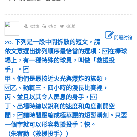
0討論
0留言
0追蹤
問題討論
20. 下列是一段中間拆散的短文，請
依文意選出排列順序最恰當的選項： 在棒球
場上，有一種特殊的球員，叫做「救援投
手」。
甲、他們是最接近火光與爆炸的族類，
乙、動輒三、四小時的漫長比賽裡，
丙、並且以其令人屏息的身手，
丁、出場時總以銳利的速度和角度割開空
間， 讓時間壓縮成極華麗的短暫瞬刻。只要
一個字就可以形容救援投手：快。
（朱宥勳〈救援投手〉）