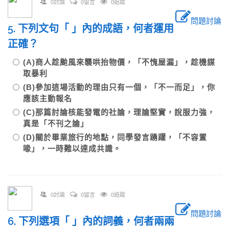
0討論
0留言
0追蹤
問題討論
5. 下列文句「 」內的成語，何者運用
正確？
(A)商人趁颱風來襲哄抬物價，「不愧屋漏」，趁機謀
取暴利
(B)參加這場活動的理由只有一個，「不一而足」，你
應該主動報名
(C)那篇討論核能發電的社論，理論堅實，說服力強，
真是「不刊之論」
(D)關於畢業旅行的地點，同學發言踴躍，「不容置
喙」，一時難以達成共識。
0討論
0留言
0追蹤
問題討論
6. 下列選項「 」內的詞義，何者兩兩