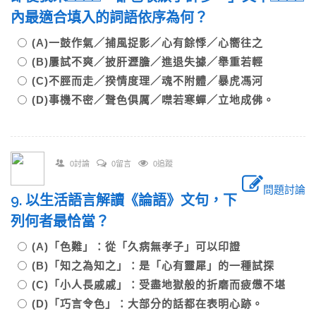
內最適合填入的詞語依序為何？
(A)一鼓作氣／捕風捉影／心有餘悸／心嚮往之
(B)屢試不爽／披肝瀝膽／進退失據／舉重若輕
(C)不脛而走／揆情度理／魂不附體／暴虎馮河
(D)事機不密／聲色俱厲／噤若寒蟬／立地成佛。
0討論
0留言
0追蹤
問題討論
9. 以生活語言解讀《論語》文句，下
列何者最恰當？
(A)「色難」：從「久病無孝子」可以印證
(B)「知之為知之」：是「心有靈犀」的一種試探
(C)「小人長戚戚」：受盡地獄般的折磨而疲憊不堪
(D)「巧言令色」：大部分的話都在表明心跡。