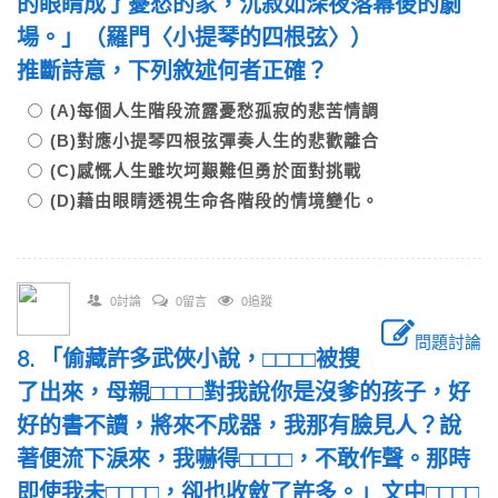
的眼睛成了憂愁的家，沉寂如深夜落幕後的劇
場。」（羅門〈小提琴的四根弦〉）
推斷詩意，下列敘述何者正確？
(A)每個人生階段流露憂愁孤寂的悲苦情調
(B)對應小提琴四根弦彈奏人生的悲歡離合
(C)感慨人生雖坎坷艱難但勇於面對挑戰
(D)藉由眼睛透視生命各階段的情境變化。
0討論
0留言
0追蹤
問題討論
8. 「偷藏許多武俠小說，□□□□被搜
了出來，母親□□□□對我說你是沒爹的孩子，好
好的書不讀，將來不成器，我那有臉見人？說
著便流下淚來，我嚇得□□□□，不敢作聲。那時
即使我未□□□□，卻也收斂了許多。」文中□□□□