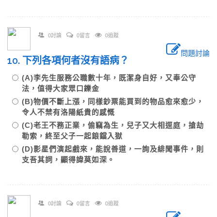
0討論
0留言
0追蹤
問題討論
10. 下列各項何者沒有語病？
(A)李先生服務公職數十年，既潔身自好，又奉公守
法，值得大家眾口鑠金
(B)物價不斷上漲，同樣鈔票能買到的物品愈來愈少，
令人不禁有洛陽紙貴的感慨
(C)老王不務正業，偷竊為生，兒子又大相逕庭，搶劫
勒索，終至父子一起鋃鐺入獄
(D)影星們演起戲來，能說善道，一詢及緋聞事件，則
支吾其詞，顯得諱莫如深。
0討論
0留言
0追蹤