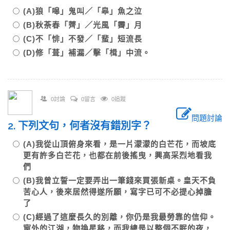
(A)狼「嗥」鬼叫／「皋」魚之泣
(B)秋荼春「薺」／光風「霽」月
(C)不「悱」不發／「蜚」短流長
(D)修「葺」補漏／擊「楫」中流。
0討論
0留言
0追蹤
問題討論
2. 下列文句，何者沒有錯別字？
(A)我從山頂俯身來看，是一片濛濛的白芒花，而坡底
更有許多白芒花，也都在前後搖曳，興高采烈地看我
們
(B)我曾立誓一定要弄出一筆錢來買張新桌。皇天不負
苦心人，後來居然得遂所願，寫字已可不必提心掉膽
了
(C)經過了這麼長久的別離，你仍是我最勞靠的信仰。
窗外的江湖，物換星移，而我總是以整個不眠的夜，