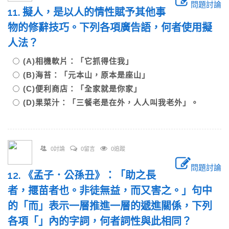
問題討論
11. 擬人，是以人的情性賦予其他事
物的修辭技巧。下列各項廣告語，何者使用擬
人法？
(A)相機軟片：「它抓得住我」
(B)海苔：「元本山，原本是座山」
(C)便利商店：「全家就是你家」
(D)果菜汁：「三餐老是在外，人人叫我老外」。
0討論
0留言
0追蹤
問題討論
12. 《孟子．公孫丑》：「助之長
者，揠苗者也。非徒無益，而又害之。」句中
的「而」表示一層推進一層的遞進關係，下列
各項「」內的字詞，何者詞性與此相同？