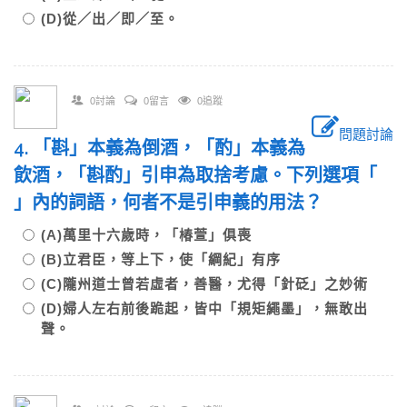
(D)從／出／即／至。
0討論
0留言
0追蹤
問題討論
4. 「斟」本義為倒酒，「酌」本義為
飲酒，「斟酌」引申為取捨考慮。下列選項「
」內的詞語，何者不是引申義的用法？
(A)萬里十六歲時，「椿萱」俱喪
(B)立君臣，等上下，使「綱紀」有序
(C)隴州道士曾若虛者，善醫，尤得「針砭」之妙術
(D)婦人左右前後跪起，皆中「規矩繩墨」，無敢出
聲。