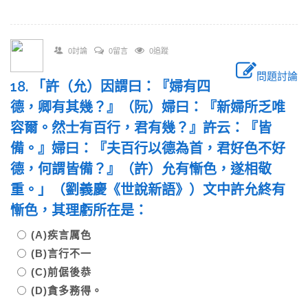
0討論
0留言
0追蹤
問題討論
18. 「許（允）因謂曰：『婦有四
德，卿有其幾？』（阮）婦曰：『新婦所乏唯
容爾。然士有百行，君有幾？』許云：『皆
備。』婦曰：『夫百行以德為首，君好色不好
德，何謂皆備？』（許）允有慚色，遂相敬
重。」（劉義慶《世說新語》）文中許允終有
慚色，其理虧所在是：
(A)疾言厲色
(B)言行不一
(C)前倨後恭
(D)貪多務得。