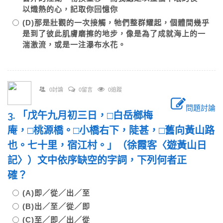
以熾熱的心，記取你回憶你
(D)那是壯觀的一次接觸，牠們整群耀起，個體間幾乎
是到了彼此肌膚磨擦的地步，像是為了成就海上的一
湍激流，或是一注瀑布水花。
0討論
0留言
0追蹤
問題討論
3. 「戊午九月初三日，□白岳榔梅
庵，□桃源橋。□小橋右下，陡甚，□舊向黃山路
也。七十里，宿江村。」（徐霞客〈遊黃山日
記〉）文中依序缺空的字詞，下列何者正
確？
(A)即／從／出／至
(B)出／至／從／即
(C)至／即／出／從