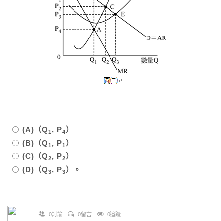
(A)（Q
, P
）
1
4
(B)（Q
, P
）
1
1
(C)（Q
, P
）
2
2
(D)（Q
, P
）。
3
3
0討論
0留言
0追蹤