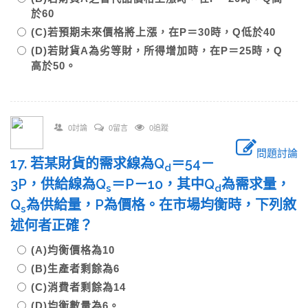
於60
(C)若預期未來價格將上漲，在P＝30時，Q低於40
(D)若財貨A為劣等財，所得增加時，在P＝25時，Q
高於50。
0討論
0留言
0追蹤
問題討論
17. 若某財貨的需求線為Q
＝54－
d
3P，供給線為Q
＝P－10，其中Q
為需求量，
s
d
Q
為供給量，P為價格。在市場均衡時，下列敘
s
述何者正確？
(A)均衡價格為10
(B)生產者剩餘為6
(C)消費者剩餘為14
(D)均衡數量為6。