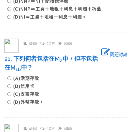
(B)NNP＝NI＋間接稅淨額
(C)NNP＝工資＋地租＋利息＋利潤＋折舊
(D)NI＝工資＋地租＋利息＋利潤。
0討論
0留言
0追蹤
問題討論
21. 下列何者包括在M
中，但不包括
2
在M
中？
1b
(A)活期存款
(B)信用卡
(C)支票存款
(D)外幣存款。
0討論
0留言
0追蹤