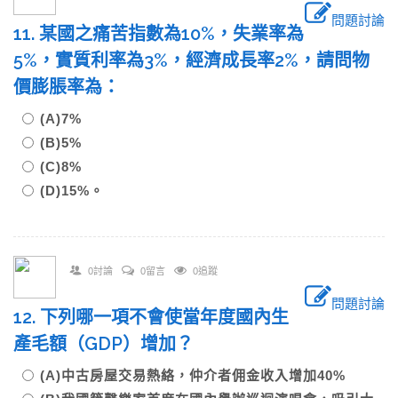
問題討論
11. 某國之痛苦指數為10%，失業率為
5%，實質利率為3%，經濟成長率2%，請問物
價膨脹率為：
(A)7%
(B)5%
(C)8%
(D)15%。
0討論
0留言
0追蹤
問題討論
12. 下列哪一項不會使當年度國內生
產毛額（GDP）增加？
(A)中古房屋交易熱絡，仲介者佣金收入增加40%