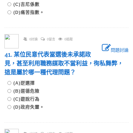
(C)吉尼係數
(D)痛苦指數。
0討論
0留言
0追蹤
問題討論
41. 某位民意代表當選後未承諾政
見，甚至利用職務謀取不當利益，徇私舞弊，
這是屬於哪一種代理問題？
(A)逆選擇
(B)道德危險
(C)遊說行為
(D)政府失靈。