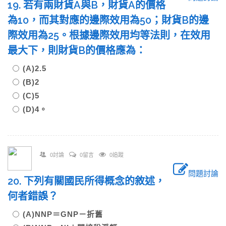
19. 若有兩財貨A與B，財貨A的價格
為10，而其對應的邊際效用為50；財貨B的邊
際效用為25。根據邊際效用均等法則，在效用
最大下，則財貨B的價格應為：
(A)2.5
(B)2
(C)5
(D)4。
0討論
0留言
0追蹤
問題討論
20. 下列有關國民所得概念的敘述，
何者錯誤？
(A)NNP＝GNP－折舊