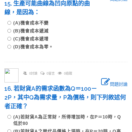
15. 生產可能曲線為凹向原點的曲
線，是因為：
(A)機會成本不變
(B)機會成本遞減
(C)機會成本遞增
(D)機會成本為零。
0討論
0留言
0追蹤
問題討論
16. 若財貨A的需求函數為Q＝100－
2P，其中Q為需求量，P為價格，則下列敘述何
者正確？
(A)若財貨A為正常財，所得增加時，在P＝10時，Q
低於80
(B)若財貨A之替代品價格上漲時，在P＝20時，Q高