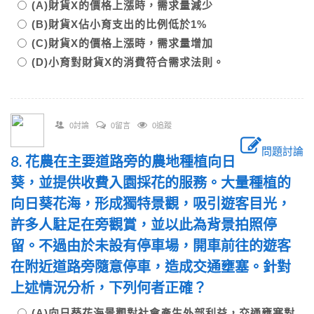
(A)財貨X的價格上漲時，需求量減少
(B)財貨X佔小育支出的比例低於1%
(C)財貨X的價格上漲時，需求量增加
(D)小育對財貨X的消費符合需求法則。
0討論
0留言
0追蹤
問題討論
8. 花農在主要道路旁的農地種植向日
葵，並提供收費入園採花的服務。大量種植的
向日葵花海，形成獨特景觀，吸引遊客目光，
許多人駐足在旁觀賞，並以此為背景拍照停
留。不過由於未設有停車場，開車前往的遊客
在附近道路旁隨意停車，造成交通壅塞。針對
上述情況分析，下列何者正確？
(A)向日葵花海景觀對社會產生外部利益，交通壅塞對