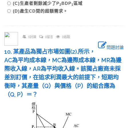
(C)生產者剩餘減少了P
BDP
區域
2
1
(D)產生CD間的超額需求。
0討論
0留言
0追蹤
問題討論
10. 某產品為獨占市場如圖(2).所示，
AC為平均成本線，MC為邊際成本線，MR為邊
際收入線，AR為平均收入線。該獨占廠商未採
差別訂價，在追求利潤最大的前提下，短期均
衡時，其產量（Q）與價格（P）的組合應為
（Q, P）＝？