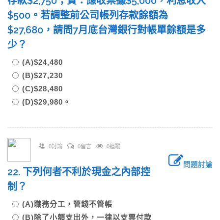
存款$2,750；貸：應收票據$5,000，利息收入
$500。若調整前公司帳列存款餘額為
$27,680，請問7月底台灣銀行對帳單餘額是多
少？
(A)$24,480
(B)$27,230
(C)$28,480
(D)$29,980。
0討論
0留言
0追蹤
問題討論
22. 下列何者不利於現金之內部控
制？
(A)職務分工，管錢不管帳
(B)除了小額支出外，一律以支票付款