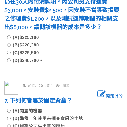
仍在30天內付清款項。丙公司另支付運費
$3,000，安裝費$2,500，因安裝不當導致損壞
之修理費$1,200，以及測試運轉期間的相關支
出$8,000，請問該機器的成本是多少？
(A)$225,180
(B)$226,380
(C)$229,500
(D)$248,700。
0討論
0留言
0追蹤
問題討論
7. 下列何者屬於固定資產？
(A)閒置的機器
(B)準備一年後用來擴充廠房的土地
(C)建築公司供出售的房屋