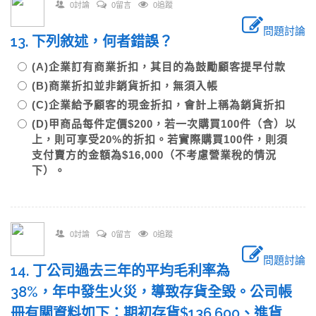
0討論
0留言
0追蹤
問題討論
13. 下列敘述，何者錯誤？
(A)企業訂有商業折扣，其目的為鼓勵顧客提早付款
(B)商業折扣並非銷貨折扣，無須入帳
(C)企業給予顧客的現金折扣，會計上稱為銷貨折扣
(D)甲商品每件定價$200，若一次購買100件（含）以
上，則可享受20%的折扣。若實際購買100件，則須
支付賣方的金額為$16,000（不考慮營業稅的情況
下）。
0討論
0留言
0追蹤
問題討論
14. 丁公司過去三年的平均毛利率為
38%，年中發生火災，導致存貨全毀。公司帳
冊有關資料如下：期初存貨$136,600、進貨