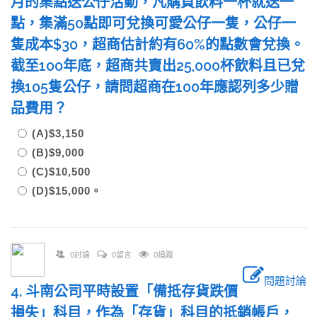
月的集點送公仔活動，凡購買飲料一杯就送一
點，集滿50點即可兌換可愛公仔一隻，公仔一
隻成本$30，超商估計約有60%的點數會兌換。
截至100年底，超商共賣出25,000杯飲料且已兌
換105隻公仔，請問超商在100年應認列多少贈
品費用？
(A)$3,150
(B)$9,000
(C)$10,500
(D)$15,000。
0討論
0留言
0追蹤
問題討論
4. 斗南公司平時設置「備抵存貨跌價
損失」科目，作為「存貨」科目的抵銷帳戶，