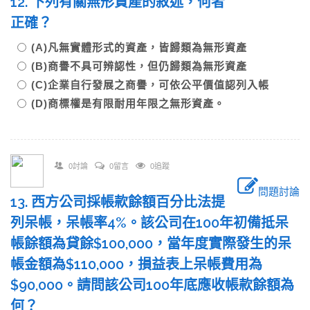
12. 下列有關無形資產的敘述，何者
正確？
(A)凡無實體形式的資產，皆歸類為無形資產
(B)商譽不具可辨認性，但仍歸類為無形資產
(C)企業自行發展之商譽，可依公平價值認列入帳
(D)商標權是有限耐用年限之無形資產。
0討論
0留言
0追蹤
問題討論
13. 西方公司採帳款餘額百分比法提
列呆帳，呆帳率4%。該公司在100年初備抵呆
帳餘額為貸餘$100,000，當年度實際發生的呆
帳金額為$110,000，損益表上呆帳費用為
$90,000。請問該公司100年底應收帳款餘額為
何？