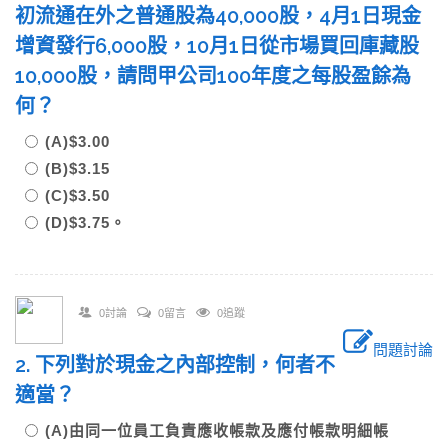
初流通在外之普通股為40,000股，4月1日現金
增資發行6,000股，10月1日從市場買回庫藏股
10,000股，請問甲公司100年度之每股盈餘為
何？
(A)$3.00
(B)$3.15
(C)$3.50
(D)$3.75。
0討論
0留言
0追蹤
問題討論
2. 下列對於現金之內部控制，何者不
適當？
(A)由同一位員工負責應收帳款及應付帳款明細帳