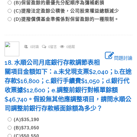
(B)保留盈餘的最優先分配順序為彌補虧損
(C)提撥法定盈餘公積後，公司股東權益總額減少
(D)提撥償債基金準備係對保留盈餘的一種限制。
0討論
0留言
0追蹤
問題討論
18. 水順公司月底銀行存款調節表相
關項目金額如下：a.未兌現支票$2,040；b.在途
存款$16,800；c.銀行手續費$1,050；d.銀行代
收票據$12,600；e.調整前銀行對帳單餘額
$46,740。假設無其他應調整項目，請問水順公
司調整前銀行存款帳面餘額為多少？
(A)$35,190
(B)$73,050
(C)$50,550