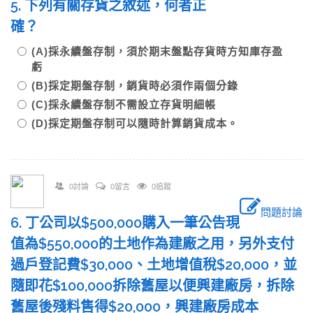
5. 下列有關存貨之敘述，何者正
確？
(A)採永續盤存制，須於期末盤點存貨時方知庫存盈
虧
(B)採定期盤存制，銷貨時必須作兩個分錄
(C)採永續盤存制不需設立存貨明細帳
(D)採定期盤存制可以隨時計算銷貨成本。
0討論
0留言
0追蹤
問題討論
6. 丁公司以$500,000購入一筆公告現
值為$550,000的土地作為建廠之用，另外支付
過戶登記費$30,000、土地增值稅$20,000，並
隨即花$100,000拆除舊屋以便興建廠房，拆除
舊屋後殘料售得$20,000，興建廠房成本