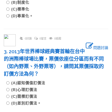
(B)制度化
(C)標準化
(D)專業化。
0討論
0留言
0追蹤
問題討論
3. 2013年世界棒球經典賽首輪在台中
的洲際棒球場比賽，票價依座位分區而有不同
（如內野票、外野票等），請問其票價採取的
訂價方法為何？
(A)認知價值訂價法
(B)心理訂價法
(C)競標訂價法
(D)差別訂價法。