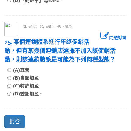
(D)「純益率」為5.6%。
0討論
0留言
0追蹤
問題討論
25. 某個連鎖體系進行年終促銷活
動，但有某幾個連鎖店選擇不加入該促銷活
動，則該連鎖體系最可能為下列何種型態？
(A)直營
(B)自願加盟
(C)特許加盟
(D)委託加盟。