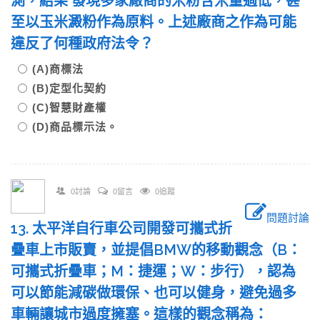
測，結果 發現多家廠商的米粉含米量過低，甚
至以玉米澱粉作為原料。上述廠商之作為可能
違反了何種政府法令？
(A)商標法
(B)定型化契約
(C)智慧財產權
(D)商品標示法。
0討論
0留言
0追蹤
問題討論
13. 太平洋自行車公司開發可攜式折
疊車上市販賣，並提倡BMW的移動觀念（B：
可攜式折疊車；M：捷運；W：步行），認為
可以節能減碳做環保、也可以健身，避免過多
車輛讓城市過度擁塞。這樣的觀念稱為：