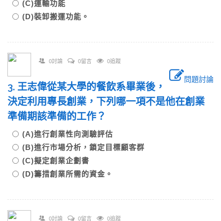
(C)運輸功能
(D)裝卸搬運功能。
0討論
0留言
0追蹤
問題討論
3. 王志偉從某大學的餐飲系畢業後，
決定利用專長創業，下列哪一項不是他在創業
準備期該準備的工作？
(A)進行創業性向測驗評估
(B)進行市場分析，鎖定目標顧客群
(C)擬定創業企劃書
(D)籌措創業所需的資金。
0討論
0留言
0追蹤