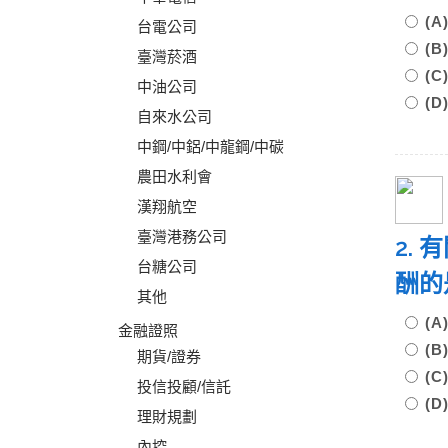
(
台電公司
(
臺灣菸酒
(
中油公司
(
自來水公司
中鋼/中鋁/中龍鋼/中碳
農田水利會
漢翔航空
臺灣港務公司
2.
台糖公司
酬的
其他
(
金融證照
(B
期貨/證券
(
投信投顧/信託
(D
理財規劃
內控