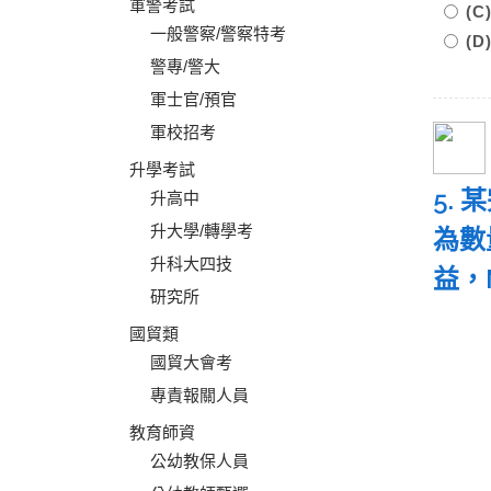
軍警考試
(
一般警察/警察特考
(
警專/警大
軍士官/預官
軍校招考
升學考試
5.
升高中
升大學/轉學考
為數
升科大四技
益，
研究所
國貿類
國貿大會考
專責報關人員
教育師資
公幼教保人員