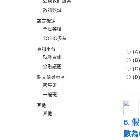
公幼教師甄選
教師甄試
語言檢定
全民英檢
TOEIC多益
資訊平台
(
就業資訊
(
金融議題
(
鼎文學員專區
(D
密集班
一般班
其他
其他
6.
數為