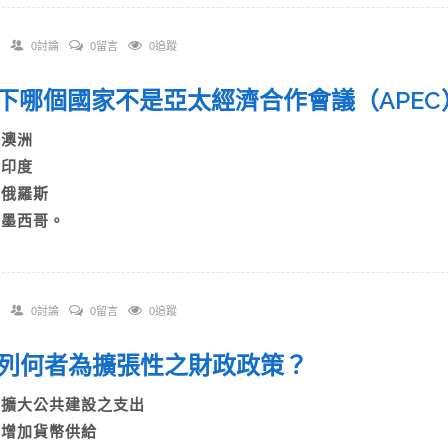
0討論
0留言
0追蹤
 以下哪個國家不是亞太經濟合作會議（AP
A)澳洲
B)印度
C)俄羅斯
D)墨西哥。
0討論
0留言
0追蹤
 下列何者為擴張性之財政政策？
A)擴大公共建設之支出
B)增加貨幣供給