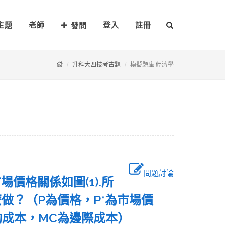
主題
老師
登入
註冊
發問
升科大四技考古題
模擬題庫 經濟學
問題討論
價格關係如圖(1).所
做？（P為價格，P*為市場價
均成本，MC為邊際成本）