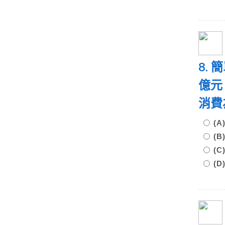
8.
億元
消費
(
(
(
(D