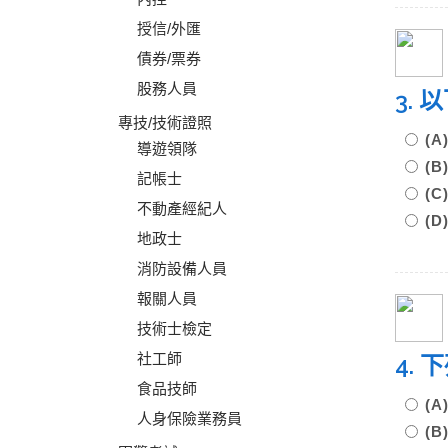
授信/外匯
債券/票券
股務人員
3.
專技/技術證照
(
導遊領隊
(
記帳士
(
不動產經紀人
(
地政士
消防設備人員
報關人員
技術士檢定
社工師
4.
食品技師
(
人身保險業務員
(