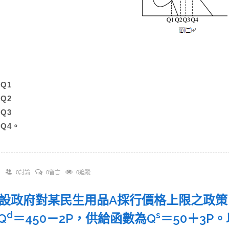
A)Q1
B)Q2
C)Q3
)Q4。
0討論
0留言
0追蹤
 假設政府對某民生用品A採行價格上限之政
d
s
Q
＝450－2P，供給函數為Q
＝50＋3P