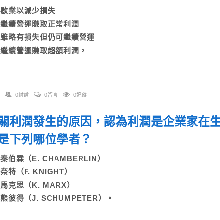
A)歇業以減少損失
B)繼續營運賺取正常利潤
C)雖略有損失但仍可繼續營運
D)繼續營運賺取超額利潤。
0討論
0留言
0追蹤
 有關利潤發生的原因，認為利潤是企業家在
是下列哪位學者？
A)秦伯霖（E. CHAMBERLIN）
)奈特（F. KNIGHT）
C)馬克思（K. MARX）
)熊彼得（J. SCHUMPETER）。