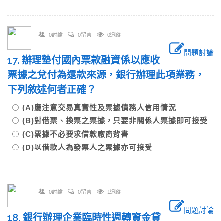
0討論
0留言
0追蹤
問題討論
17. 辦理墊付國內票款融資係以應收
票據之兌付為還款來源，銀行辦理此項業務，
下列敘述何者正確？
(A)應注意交易真實性及票據債務人信用情況
(B)對借票、換票之票據，只要非關係人票據即可接受
(C)票據不必要求借款廠商背書
(D)以借款人為發票人之票據亦可接受
0討論
0留言
1追蹤
問題討論
18. 銀行辦理企業臨時性週轉資金貸