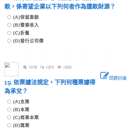
款，係寄望企業以下列何者作為還款財源？
(A)保留盈餘
(B)營業收入
(C)折舊
(D)發行公司債
0討論
0留言
0追蹤
問題討論
19. 依票據法規定，下列何種票據得
為承兌？
(A)支票
(B)本票
(C)商業本票
(D)匯票