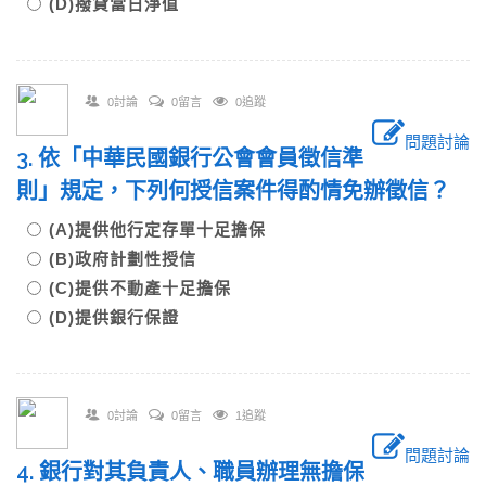
(D)撥貸當日淨值
0討論
0留言
0追蹤
問題討論
3. 依「中華民國銀行公會會員徵信準
則」規定，下列何授信案件得酌情免辦徵信？
(A)提供他行定存單十足擔保
(B)政府計劃性授信
(C)提供不動產十足擔保
(D)提供銀行保證
0討論
0留言
1追蹤
問題討論
4. 銀行對其負責人、職員辦理無擔保