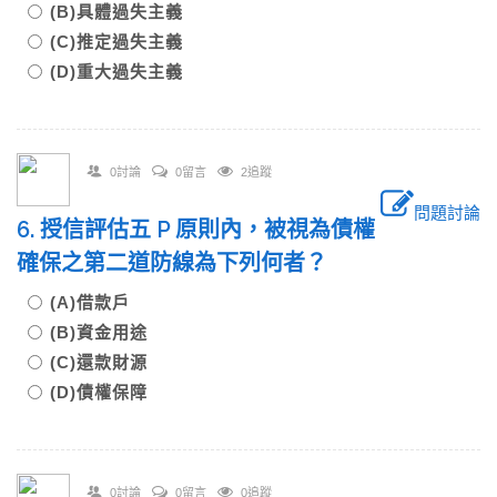
(B)具體過失主義
(C)推定過失主義
(D)重大過失主義
0討論
0留言
2追蹤
問題討論
6. 授信評估五 P 原則內，被視為債權
確保之第二道防線為下列何者？
(A)借款戶
(B)資金用途
(C)還款財源
(D)債權保障
0討論
0留言
0追蹤