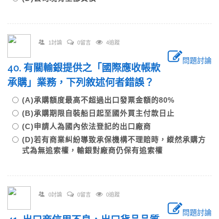
1討論
0留言
4追蹤
問題討論
40. 有關輸銀提供之「國際應收帳款
承購」業務，下列敘述何者錯誤？
(A)承購額度最高不超過出口發票金額的80%
(B)承購期限自裝船日起至國外買主付款日止
(C)申請人為國內依法登記的出口廠商
(D)若有商業糾紛導致承保機構不理賠時，縱然承購方
式為無追索權，輸銀對廠商仍保有追索權
0討論
0留言
0追蹤
問題討論