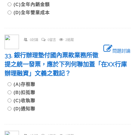
(C)全年內銷金額
(D)全年營業成本
0討論
0留言
2追蹤
問題討論
33. 銀行辦理墊付國內票款業務所徵
提之統一發票，應於下列何聯加蓋「在XX行庫
辦理融資」文義之戳記？
(A)存根聯
(B)扣抵聯
(C)收執聯
(D)通知聯