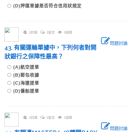
(D)押匯單據是否符合信用狀規定
0討論
0留言
0追蹤
問題討論
43. 有關運輸單據中，下列何者對開
狀銀行之保障性最高？
(A)航空提單
(B)郵包收據
(C)海運提單
(D)傭船提單
0討論
0留言
1追蹤
問題討論