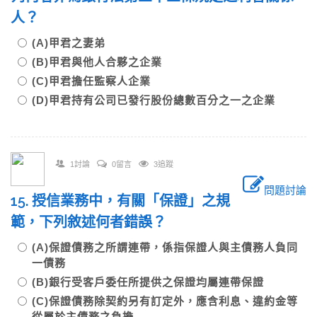
人？
(A)甲君之妻弟
(B)甲君與他人合夥之企業
(C)甲君擔任監察人企業
(D)甲君持有公司已發行股份總數百分之一之企業
1討論
0留言
3追蹤
問題討論
15. 授信業務中，有關「保證」之規
範，下列敘述何者錯誤？
(A)保證債務之所謂連帶，係指保證人與主債務人負同
一債務
(B)銀行受客戶委任所提供之保證均屬連帶保證
(C)保證債務除契約另有訂定外，應含利息、違約金等
從屬於主債務之負擔