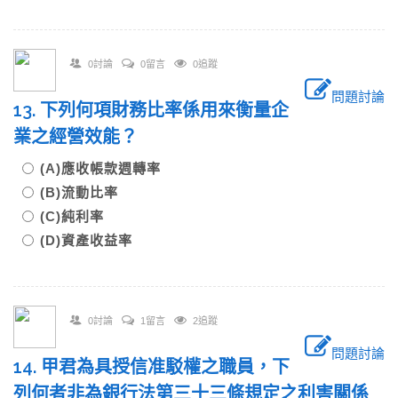
0討論
0留言
0追蹤
問題討論
13. 下列何項財務比率係用來衡量企
業之經營效能？
(A)應收帳款週轉率
(B)流動比率
(C)純利率
(D)資產收益率
0討論
1留言
2追蹤
問題討論
14. 甲君為具授信准駁權之職員，下
列何者非為銀行法第三十三條規定之利害關係