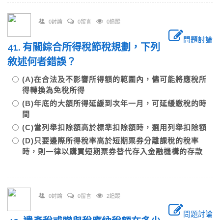
0討論
0留言
0追蹤
問題討論
41. 有關綜合所得稅節稅規劃，下列
敘述何者錯誤？
(A)在合法及不影響所得額的範圍內，儘可能將應稅所
得轉換為免稅所得
(B)年底的大額所得延緩到次年一月，可延緩繳稅的時
間
(C)當列舉扣除額高於標準扣除額時，選用列舉扣除額
(D)只要邊際所得稅率高於短期票券分離課稅的稅率
時，則一律以購買短期票券替代存入金融機構的存款
0討論
0留言
2追蹤
問題討論