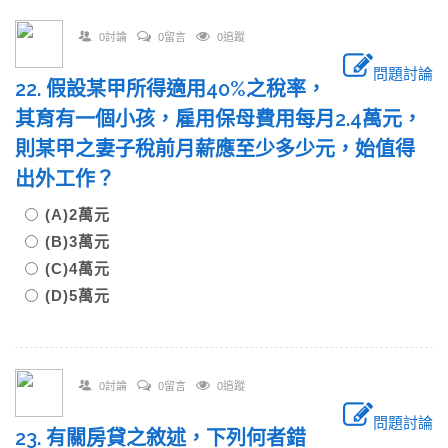
0討論
0留言
0追蹤
問題討論
22. 假設某甲所得適用40%之稅率，
其育有一個小孩，雇用保母費用每月2.4萬元，
則某甲之妻子稅前月薪應至少多少元，始值得
出外工作？
(A)2萬元
(B)3萬元
(C)4萬元
(D)5萬元
0討論
0留言
0追蹤
問題討論
23. 有關房貸之敘述，下列何者錯