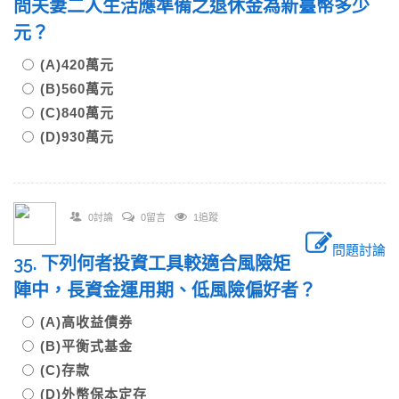
問夫妻二人生活應準備之退休金為新臺幣多少
元？
(A)420萬元
(B)560萬元
(C)840萬元
(D)930萬元
0討論
0留言
1追蹤
問題討論
35. 下列何者投資工具較適合風險矩
陣中，長資金運用期、低風險偏好者？
(A)高收益債券
(B)平衡式基金
(C)存款
(D)外幣保本定存