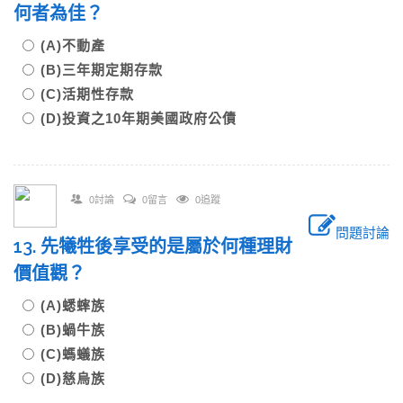
何者為佳？
(A)不動產
(B)三年期定期存款
(C)活期性存款
(D)投資之10年期美國政府公債
0討論
0留言
0追蹤
問題討論
13. 先犧牲後享受的是屬於何種理財
價值觀？
(A)蟋蟀族
(B)蝸牛族
(C)螞蟻族
(D)慈烏族