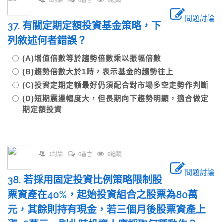
0討論
0留言
0追蹤
問題討論
37. 有關定期定額投資基金策略，下
列敘述何者錯誤？
(A)增值倍數等於趨勢倍數乘以振幅倍數
(B)趨勢倍數大於1時，表示基金的趨勢往上
(C)投資定期定額最好仍須配合對市場多空走勢作判斷
(D)短期震盪幅度大，但長期向下趨勢明顯，適合做定
期定額投資
1討論
0留言
0追蹤
問題討論
38. 若採用固定投資比例策略限制股
票資產在40%，起始投資組合之股票為80萬
元，其餘則持有現金，若三個月後股票資產上