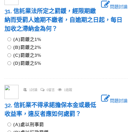
問題討論
31. 信託業法所定之罰鍰，經限期繳
納而受罰人逾期不繳者，自逾期之日起，每日
加收之滯納金為何？
(A)罰鍰之1%
(B)罰鍰之2%
(C)罰鍰之3%
(D)罰鍰之5%
1討論
0留言
1追蹤
問題討論
32. 信託業不得承諾擔保本金或最低
收益率，違反者應如何處罰？
(A)處以刑事罰