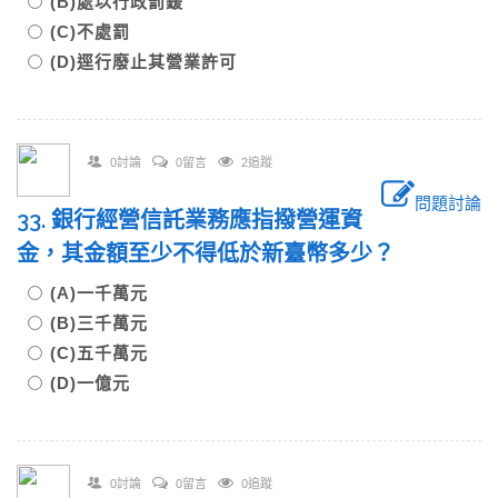
(B)處以行政罰鍰
(C)不處罰
(D)逕行廢止其營業許可
0討論
0留言
2追蹤
問題討論
33. 銀行經營信託業務應指撥營運資
金，其金額至少不得低於新臺幣多少？
(A)一千萬元
(B)三千萬元
(C)五千萬元
(D)一億元
0討論
0留言
0追蹤