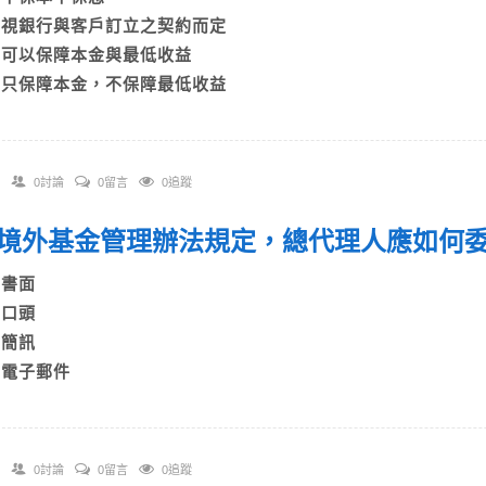
B)視銀行與客戶訂立之契約而定
C)可以保障本金與最低收益
D)只保障本金，不保障最低收益
0討論
0留言
0追蹤
 依境外基金管理辦法規定，總代理人應如何
)書面
)口頭
)簡訊
D)電子郵件
0討論
0留言
0追蹤