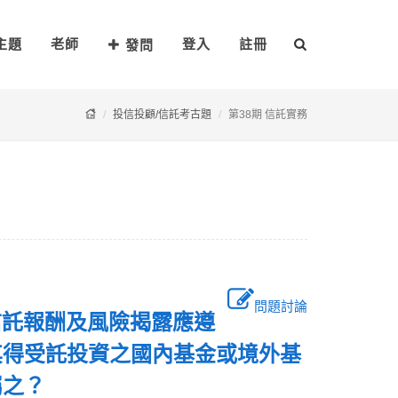
主題
老師
登入
註冊
發問
投信投顧/信託考古題
第38期 信託實務
問題討論
信託報酬及風險揭露應遵
其得受託投資之國內基金或境外基
屬之？