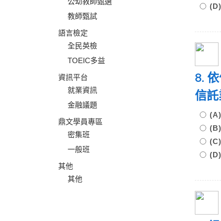
公幼教師甄選
(
教師甄試
語言檢定
全民英檢
TOEIC多益
8.
資訊平台
就業資訊
信託
金融議題
(
鼎文學員專區
(
密集班
(
一般班
(
其他
其他