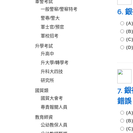
軍警考試
一般警察/警察特考
6.
警專/警大
(
軍士官/預官
(
軍校招考
(
升學考試
(
升高中
升大學/轉學考
升科大四技
研究所
7.
國貿類
國貿大會考
錯誤
專責報關人員
(
教育師資
(
公幼教保人員
(