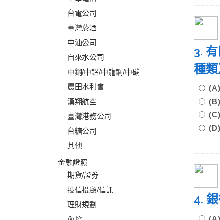
台電公司
臺灣菸酒
中油公司
3.
自來水公司
種類
中鋼/中鋁/中龍鋼/中碳
農田水利會
(
漢翔航空
(
(
臺灣港務公司
(
台糖公司
其他
金融證照
期貨/證券
投信投顧/信託
4.
理財規劃
(
內控