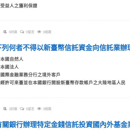
D)受益人之獲利保證
0討論
0留言
0追蹤
. 下列何者不得以新臺幣信託資金向信託業
A)本國自然人
B)本國法人
C)國際金融業務分行之境外客戶
D)經許可來臺並在本國銀行開設新臺幣存款帳戶之大陸地區人民
3討論
0留言
0追蹤
. 有關銀行辦理特定金錢信託投資國內外基