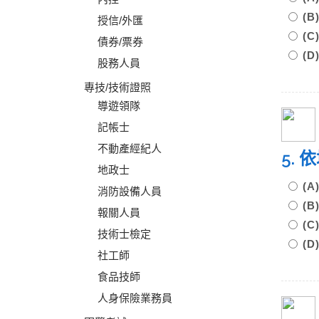
(
授信/外匯
(
債券/票券
(
股務人員
專技/技術證照
導遊領隊
記帳士
不動產經紀人
5.
地政士
(A
消防設備人員
(B
報關人員
(C
技術士檢定
(
社工師
食品技師
人身保險業務員