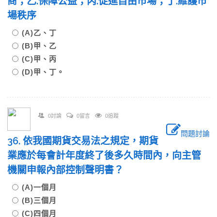
商；乙.保障公益；丙.促進自由市場；丁.維護市
場秩序
(A)乙、丁
(B)甲、乙
(C)甲、丙
(D)甲、丁。
0討論
0留言
0追蹤
問題討論
36. 依我國期貨交易法之規定，期貨
業應於每會計年度終了後多久時間內，向主管
機關申報內部控制聲明書？
(A)一個月
(B)三個月
(C)四個月