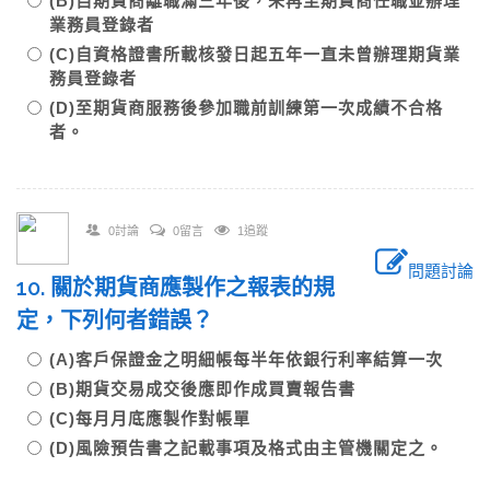
(B)自期貨商離職滿三年後，未再至期貨商任職並辦理
業務員登錄者
(C)自資格證書所載核發日起五年一直未曾辦理期貨業
務員登錄者
(D)至期貨商服務後參加職前訓練第一次成績不合格
者。
0討論
0留言
1追蹤
問題討論
10. 關於期貨商應製作之報表的規
定，下列何者錯誤？
(A)客戶保證金之明細帳每半年依銀行利率結算一次
(B)期貨交易成交後應即作成買賣報告書
(C)每月月底應製作對帳單
(D)風險預告書之記載事項及格式由主管機關定之。