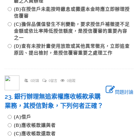
驗之人員辦理
(B)在授信戶未能按時繳息或攤還本金時應立即辦理授
信覆審
(C)擔保品價值發生不利變動，要求授信戶補徵提不足
金額或依比率降低授信額度，是授信覆審的重要內容
之一
(D)查有未按計畫使用放款或其他異常徵兆，立即追查
原因、提出檢討，是授信覆審重要之處理工作
0討論
0留言
0追蹤
問題討論
23. 銀行辦理無追索權應收帳款承購
業務，其授信對象，下列何者正確？
(A)借戶
(B)應收帳款讓與者
(C)應收帳款還款者