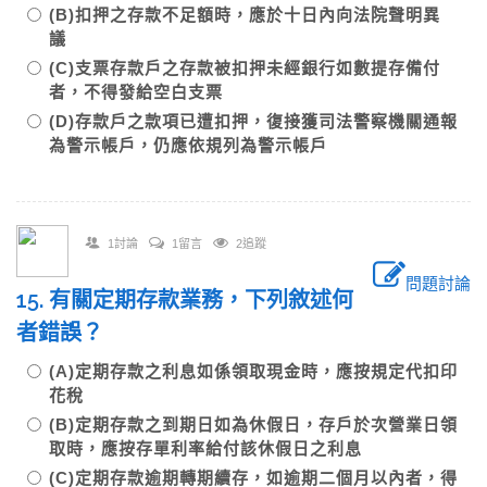
(B)扣押之存款不足額時，應於十日內向法院聲明異
議
(C)支票存款戶之存款被扣押未經銀行如數提存備付
者，不得發給空白支票
(D)存款戶之款項已遭扣押，復接獲司法警察機關通報
為警示帳戶，仍應依規列為警示帳戶
1討論
1留言
2追蹤
問題討論
15. 有關定期存款業務，下列敘述何
者錯誤？
(A)定期存款之利息如係領取現金時，應按規定代扣印
花稅
(B)定期存款之到期日如為休假日，存戶於次營業日領
取時，應按存單利率給付該休假日之利息
(C)定期存款逾期轉期續存，如逾期二個月以內者，得