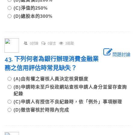
(C)淨值的250%
(D)總股本的300%
0討論
0留言
3追蹤
問題討論
43. 下列何者為銀行辦理消費金融業
務之信用評估時常見缺失？
(A)由有權之審核人員決定核貸額度
(B)申請時未至戶役政網站查核申請人身分並留存查詢
紀錄
(C)申請人有授信不良紀錄時，依「例外」事項辦理
(D)徵信審核於時限內完成