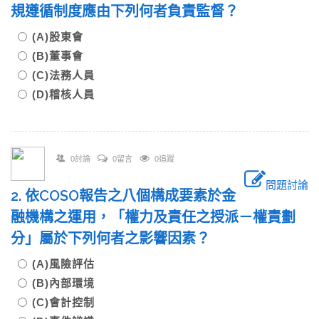
規遵循制度應由下列何者負責監督？
(A)股東會
(B)董事會
(C)法務人員
(D)稽核人員
0討論
0留言
0追蹤
問題討論
2. 依COSO報告之八個構成要素於金
融機構之運用，「權力及責任之授派－權責劃
分」屬於下列何者之影響因素？
(A)風險評估
(B)內部環境
(C)會計控制