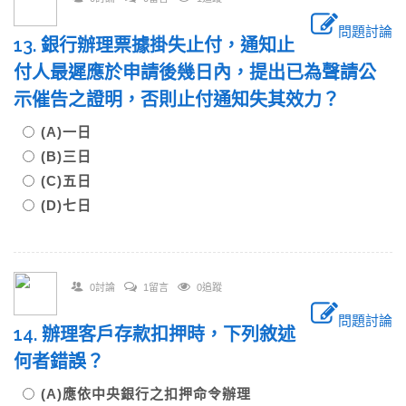
問題討論
13. 銀行辦理票據掛失止付，通知止
付人最遲應於申請後幾日內，提出已為聲請公
示催告之證明，否則止付通知失其效力？
(A)一日
(B)三日
(C)五日
(D)七日
0討論
1留言
0追蹤
問題討論
14. 辦理客戶存款扣押時，下列敘述
何者錯誤？
(A)應依中央銀行之扣押命令辦理