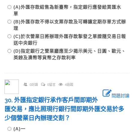
(A)外匯存款結售為新臺幣，指定銀行應發給買匯水
單
(B)外匯存款不得以支票存款及可轉讓定期存單方式辦
理
(C)於次營業日將辦理外匯存款掣發之單證隨交易日報
送中央銀行
(D)指定銀行之營業廳應至少揭示美元、日圓、歐元、
英鎊及澳幣等貨幣之存款利率
0討論
0留言
4追蹤
問題討論
30. 外匯指定銀行承作客戶間即期外
匯交易，應比照現行銀行間即期外匯交易於多
少個營業日內辦理交割？
(A)一