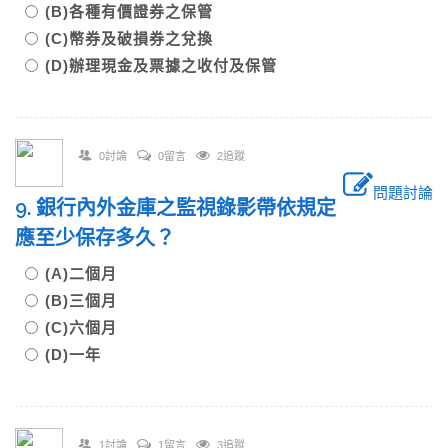
(B)各種有價證券之保管
(C)幣券及破損券之兌換
(D)辦理現金及票據之收付及保管
0討論
0留言
2追蹤
問題討論
9. 銀行內外金庫之監視錄影帶依規定
應至少保存多久？
(A)二個月
(B)三個月
(C)六個月
(D)一年
1討論
1留言
3追蹤