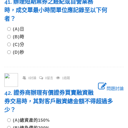
41. 辦理短期票券之經紀或自營業務
時，成交單最小時間單位應記錄至以下何
者？
(A)日
(B)時
(C)分
(D)秒
0討論
0留言
1追蹤
問題討論
42. 證券商辦理有價證券買賣融資融
券交易時，其對客戶融資總金額不得超過多
少？
(A)總資產的150%
(B)總負債的200%