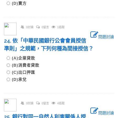
(D)賣方
0討論
0留言
1追蹤
問題討論
24. 依「中華民國銀行公會會員授信
準則」之規範，下列何種為間接授信？
(A)企業貸款
(B)消費者貸款
(C)出口押匯
(D)承兌
0討論
0留言
4追蹤
問題討論
25. 銀行對同一自然人利害關係人授