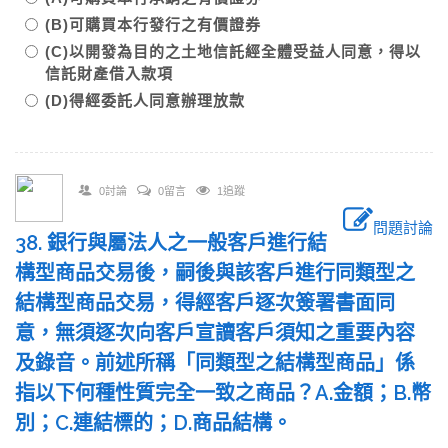
(B)可購買本行發行之有價證券
(C)以開發為目的之土地信託經全體受益人同意，得以
信託財產借入款項
(D)得經委託人同意辦理放款
0討論
0留言
1追蹤
問題討論
38. 銀行與屬法人之一般客戶進行結
構型商品交易後，嗣後與該客戶進行同類型之
結構型商品交易，得經客戶逐次簽署書面同
意，無須逐次向客戶宣讀客戶須知之重要內容
及錄音。前述所稱「同類型之結構型商品」係
指以下何種性質完全一致之商品？A.金額；B.幣
別；C.連結標的；D.商品結構。