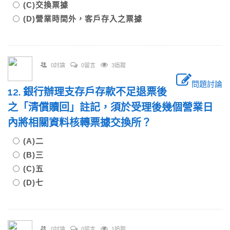
(C)交換票據
(D)營業時間外，客戶存入之票據
0討論
0留言
3追蹤
問題討論
12. 銀行辦理支存戶存款不足退票後
之「清償贖回」註記，須於受理後幾個營業日
內將相關資料核轉票據交換所？
(A)二
(B)三
(C)五
(D)七
0討論
0留言
1追蹤