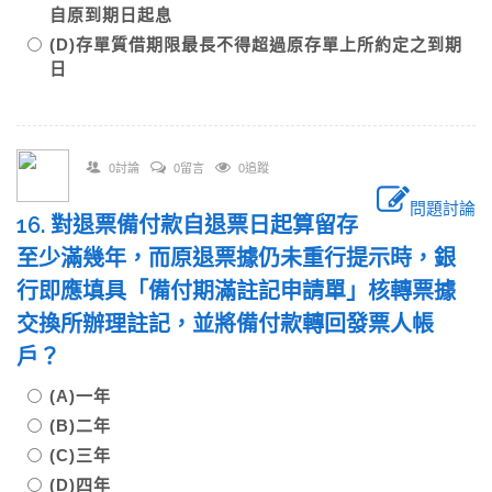
自原到期日起息
(D)存單質借期限最長不得超過原存單上所約定之到期
日
0討論
0留言
0追蹤
問題討論
16. 對退票備付款自退票日起算留存
至少滿幾年，而原退票據仍未重行提示時，銀
行即應填具「備付期滿註記申請單」核轉票據
交換所辦理註記，並將備付款轉回發票人帳
戶？
(A)一年
(B)二年
(C)三年
(D)四年