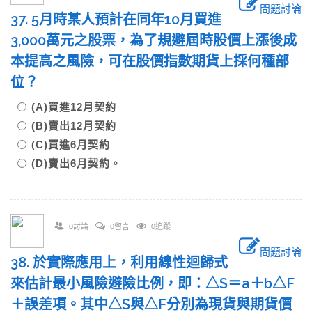
問題討論
37. 5月時某人預計在同年10月買進
3,000萬元之股票，為了規避屆時股價上漲後成
本提高之風險，可在股價指數期貨上採何種部
位？
(A)買進12月契約
(B)賣出12月契約
(C)買進6月契約
(D)賣出6月契約。
0討論
0留言
0追蹤
問題討論
38. 於實際應用上，利用線性迴歸式
來估計最小風險避險比例，即：△S＝a＋b△F
＋誤差項。其中△S與△F分別為現貨與期貨價