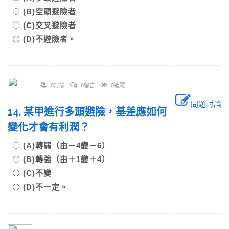
(B)空頭避險者
(C)交叉避險者
(D)不避險者。
0討論
0留言
0追蹤
問題討論
14. 某甲進行多頭避險，基差應如何
變化才會有利潤？
(A)轉弱（由－4變－6）
(B)轉強（由＋1變＋4）
(C)不變
(D)不一定。