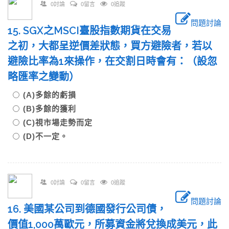
0討論
0留言
0追蹤
問題討論
15. SGX之MSCI臺股指數期貨在交易
之初，大都呈逆價差狀態，買方避險者，若以
避險比率為1來操作，在交割日時會有：（設忽
略匯率之變動）
(A)多餘的虧損
(B)多餘的獲利
(C)視市場走勢而定
(D)不一定。
0討論
0留言
0追蹤
問題討論
16. 美國某公司到德國發行公司債，
價值1,000萬歐元，所募資金將兌換成美元，此