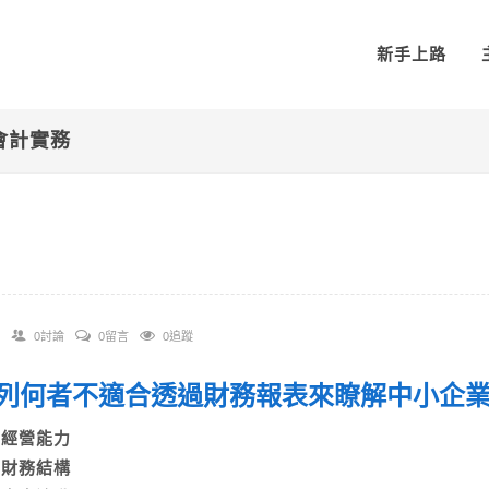
新手上路
會計實務
0討論
0留言
0追蹤
 下列何者不適合透過財務報表來瞭解中小
A)經營能力
B)財務結構