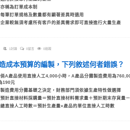
B)亦稱為訂單成本制
C)每筆訂單規格及數量都有顯著差異時適用
D)企業較無須考慮所有客戶的差異需求即可直接進行大量生產
1討論
0留言
0追蹤
 製造成本預算的編製，下列敘述何者錯誤
A)倘A產品使用直接人工4,000小時，A產品分攤製造費用為760
為190元
B)製造費用分攤基礎之決定，財務部門須依據生產特性做選擇
C)預計直接材料採購量＝預計直接材料需求量＋預計期末存貨
D)總直接人工時數＝預計生產量×產品的單位直接人工時數