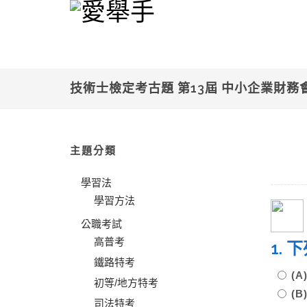
技術士檢定考古題 第13屆 中小企業財務
主題分類
學習法
學習方法
公職考試
高普考
1.
鐵路特考
(
初等/地方特考
(
司法特考