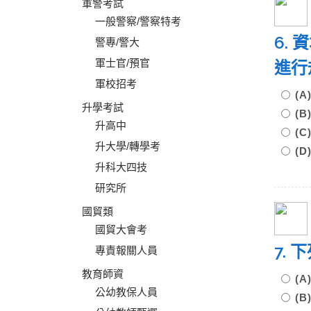
軍警考試
一般警察/警察特考
6.
警專/警大
軍士官/預官
進行
軍校招考
(
升學考試
(
升高中
(
升大學/轉學考
(
升科大四技
研究所
國貿類
國貿大會考
7.
專責報關人員
教育師資
(
公幼教保人員
(