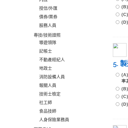
(
授信/外匯
(
債券/票券
(
股務人員
專技/技術證照
導遊領隊
記帳士
不動產經紀人
5.
地政士
(
消防設備人員
率
報關人員
(
技術士檢定
(
社工師
(
食品技師
人身保險業務員