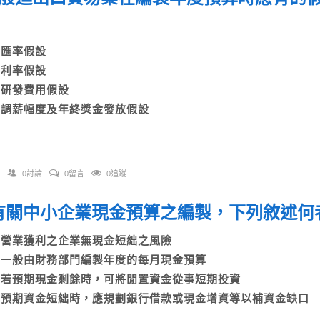
？
A)匯率假設
B)利率假設
C)研發費用假設
D)調薪幅度及年終獎金發放假設
0討論
0留言
0追蹤
. 有關中小企業現金預算之編製，下列敘述
A)營業獲利之企業無現金短絀之風險
B)一般由財務部門編製年度的每月現金預算
C)若預期現金剩餘時，可將閒置資金從事短期投資
D)預期資金短絀時，應規劃銀行借款或現金增資等以補資金缺口