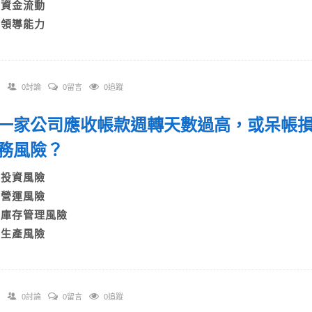
C)資金流動
D)領導能力
0討論
0留言
0追蹤
 當一家公司應收帳款週轉天數過高，或呆帳
財務風險？
A)投資風險
B)營運風險
C)庫存管理風險
D)生產風險
0討論
0留言
0追蹤