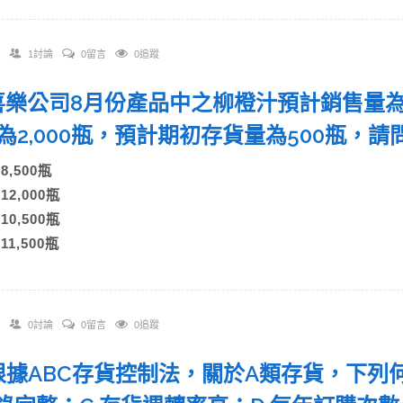
1討論
0留言
0追蹤
. 喜樂公司8月份產品中之柳橙汁預計銷售量為
為2,000瓶，預計期初存貨量為500瓶
)8,500瓶
)12,000瓶
)10,500瓶
)11,500瓶
0討論
0留言
0追蹤
. 根據ABC存貨控制法，關於A類存貨，下列