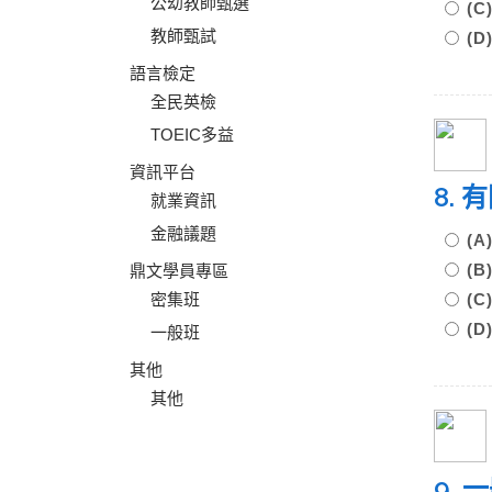
公幼教師甄選
(
教師甄試
(
語言檢定
全民英檢
TOEIC多益
資訊平台
8.
就業資訊
金融議題
(
(
鼎文學員專區
密集班
(
(
一般班
其他
其他
9.