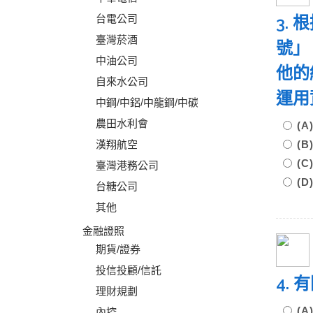
台電公司
3.
臺灣菸酒
號」
中油公司
他的
自來水公司
運用
中鋼/中鋁/中龍鋼/中碳
農田水利會
(
漢翔航空
(
(
臺灣港務公司
(D
台糖公司
其他
金融證照
期貨/證券
投信投顧/信託
4.
理財規劃
(
內控