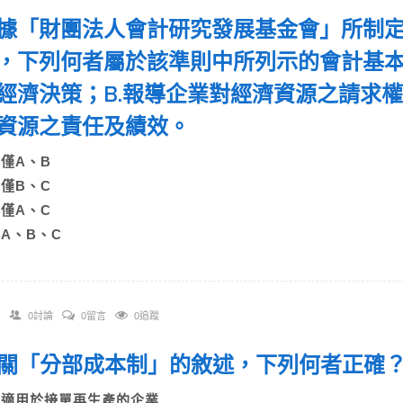
 根據「財團法人會計研究發展基金會」所制
，下列何者屬於該準則中所列示的會計基本
經濟決策；B.報導企業對經濟資源之請求權
資源之責任及績效。
A)僅A、B
B)僅B、C
C)僅A、C
)A、B、C
0討論
0留言
0追蹤
 有關「分部成本制」的敘述，下列何者正
A)適用於接單再生產的企業