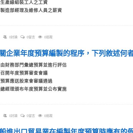
C)生產線組裝工人之工資
D)製造部經理及維修人員之薪資
0討論
0留言
0追蹤
 有關企業年度預算編製的程序，下列敘述
A)由財務部門彙總預算並進行評估
B)召開年度預算審查會議
C)預算應送股東會審議通過
D)總經理頒布年度預算並公布實施
0討論
0留言
0追蹤
 一般進出口貿易業在編製年度預算時應有的