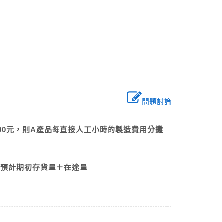
問題討論
？
,000元，則A產品每直接人工小時的製造費用分攤
量－預計期初存貨量＋在途量