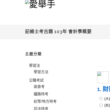
記帳士考古題 103年 會計學概要
主題分類
學習法
學習方法
公職考試
高普考
1.
鐵路特考
(
初等/地方特考
(
司法特考