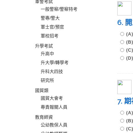
軍警考試
一般警察/警察特考
警專/警大
6.
軍士官/預官
(
軍校招考
(
升學考試
(
升高中
(
升大學/轉學考
升科大四技
研究所
國貿類
國貿大會考
7.
專責報關人員
(A
教育師資
(B
公幼教保人員
(C