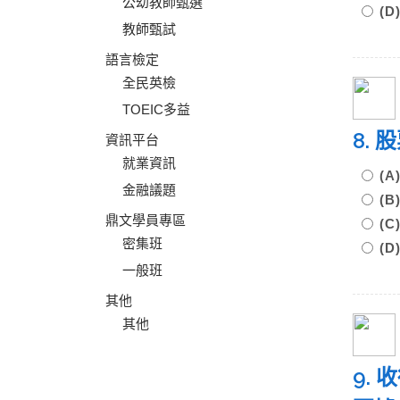
公幼教師甄選
(D
教師甄試
語言檢定
全民英檢
TOEIC多益
8.
資訊平台
就業資訊
(
金融議題
(
鼎文學員專區
(
密集班
(
一般班
其他
其他
9.