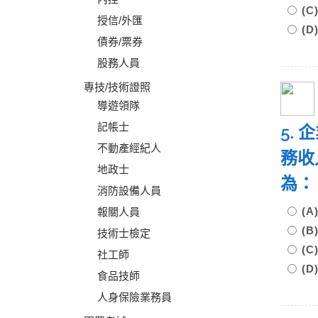
(C
授信/外匯
(D
債券/票券
股務人員
專技/技術證照
導遊領隊
記帳士
5. 
不動產經紀人
務收
地政士
為
消防設備人員
(A
報關人員
(B
技術士檢定
(C
社工師
(D
食品技師
人身保險業務員