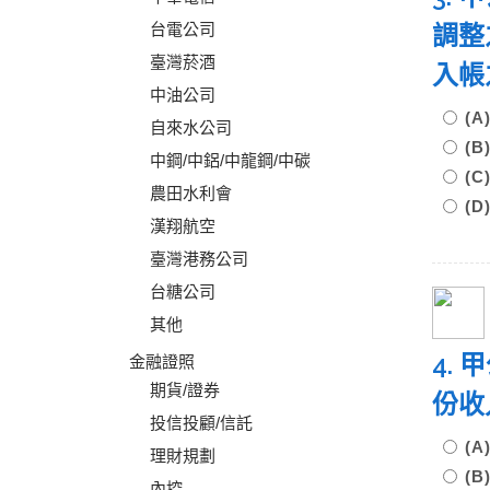
台電公司
調整
臺灣菸酒
入帳
中油公司
(A
自來水公司
(B
中鋼/中鋁/中龍鋼/中碳
(C
農田水利會
(D
漢翔航空
臺灣港務公司
台糖公司
其他
4.
金融證照
期貨/證券
份收
投信投顧/信託
(A
理財規劃
(B
內控