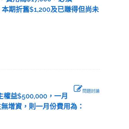
本期折舊$1,200及已賺得但尚未
問題討論
權益$500,000，一月
本月業主無增資，則一月份費用為：