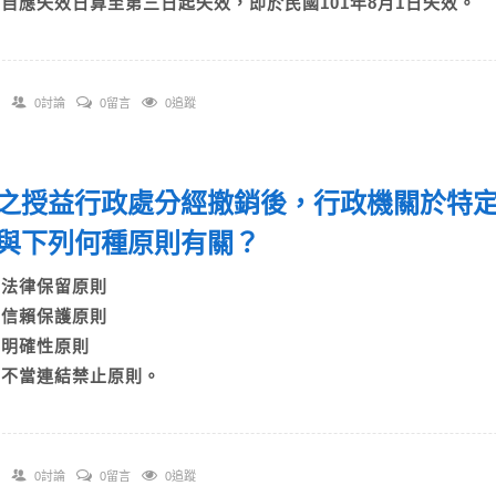
D)自應失效日算至第三日起失效，即於民國101年8月1日失效。
0討論
0留言
0追蹤
之授益行政處分經撤銷後，行政機關於特
與下列何種原則有關？
A)法律保留原則
B)信賴保護原則
C)明確性原則
D)不當連結禁止原則。
0討論
0留言
0追蹤