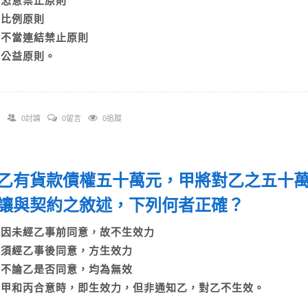
A)恣意禁止原則
B)比例原則
C)不當連結禁止原則
D)公益原則。
0討論
0留言
0追蹤
乙有貨款債權五十萬元，甲將對乙之五十
讓與契約之敘述，下列何者正確？
A)因未經乙事前同意，故不生效力
B)須經乙事後同意，方生效力
C)不論乙是否同意，均為無效
D)甲和丙合意時，即生效力，但非通知乙，對乙不生效。