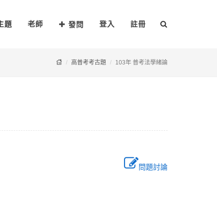
主題
老師
登入
註冊
發問
高普考考古題
103年 普考法學緒論
問題討論