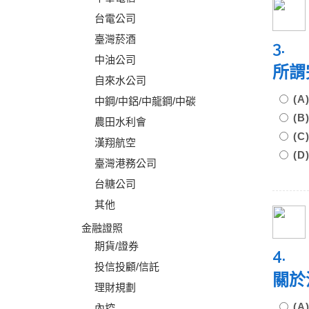
台電公司
臺灣菸酒
3.
中油公司
所謂
自來水公司
(
中鋼/中鋁/中龍鋼/中碳
(
農田水利會
(
漢翔航空
(
臺灣港務公司
台糖公司
其他
金融證照
期貨/證券
4.
投信投顧/信託
關於
理財規劃
(
內控