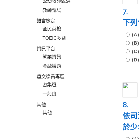
公幼教師甄選
7.
教師甄試
語言檢定
下列
全民英檢
(
TOEIC多益
(
資訊平台
(
就業資訊
(
金融議題
鼎文學員專區
密集班
一般班
8.
其他
其他
依司
於少