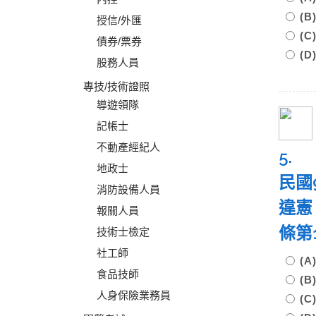
(
授信/外匯
(
債券/票券
(
股務人員
專技/技術證照
導遊領隊
記帳士
不動產經紀人
5.
地政士
民國
消防設備人員
違憲
報關人員
條第
技術士檢定
社工師
(
食品技師
(
人身保險業務員
(