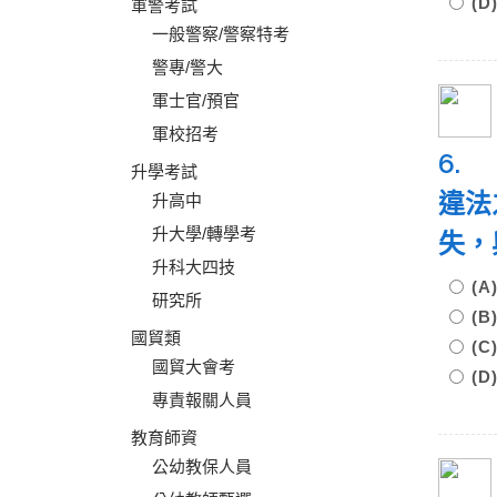
(
軍警考試
一般警察/警察特考
警專/警大
軍士官/預官
軍校招考
6.
升學考試
違法
升高中
升大學/轉學考
失，
升科大四技
(
研究所
(
國貿類
(
國貿大會考
(
專責報關人員
教育師資
公幼教保人員