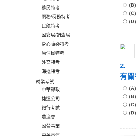
(
移民特考
(
關務/稅務特考
(
民航特考
國安局/調查局
身心障礙特考
原住民特考
外交特考
2.
海巡特考
有關
就業考試
(
中華郵政
(
捷運公司
(
銀行考試
(
農漁會
國營事業
中華電信