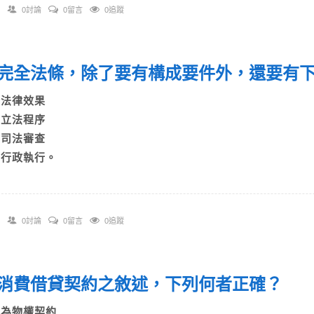
0討論
0留言
0追蹤
完全法條，除了要有構成要件外，還要有
A)法律效果
B)立法程序
C)司法審查
D)行政執行。
0討論
0留言
0追蹤
消費借貸契約之敘述，下列何者正確？
A)為物權契約