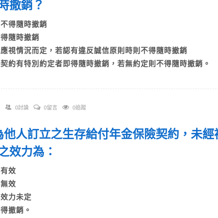
時撤銷？
A)不得隨時撤銷
B)得隨時撤銷
C)應視情況而定，若認有違反誠信原則時則不得隨時撤銷
D)契約有特別約定者即得隨時撤銷，若無約定則不得隨時撤銷。
0討論
0留言
0追蹤
. 為他人訂立之生存給付年金保險契約，未
之效力為：
)有效
)無效
C)效力未定
D)得撤銷。