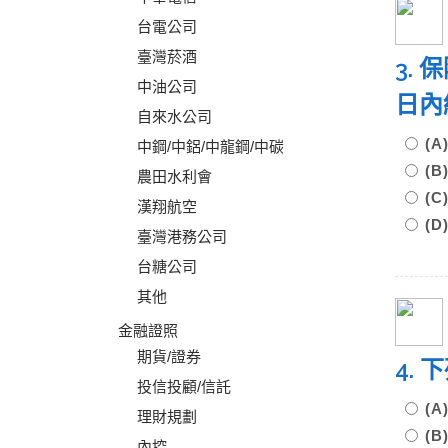
台電公司
臺灣菸酒
3.
中油公司
日內
自來水公司
(A
中鋼/中鋁/中龍鋼/中碳
(B
農田水利會
(C
漢翔航空
(D
臺灣港務公司
台糖公司
其他
金融證照
期貨/證券
4.
投信投顧/信託
(
理財規劃
(
內控