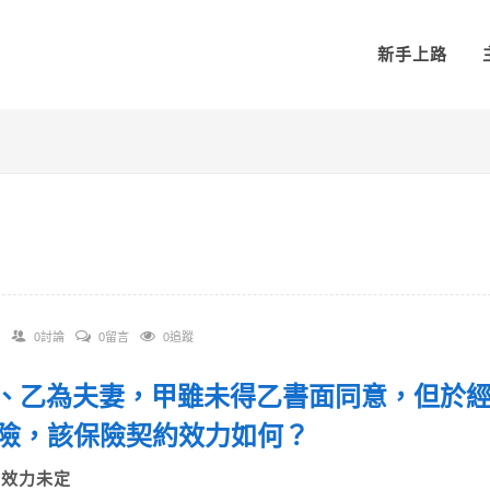
新手上路
0討論
0留言
0追蹤
 甲、乙為夫妻，甲雖未得乙書面同意，但於
險，該保險契約效力如何？
A)效力未定