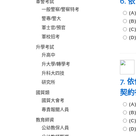
6.
軍警考試
一般警察/警察特考
(
警專/警大
(
軍士官/預官
(
軍校招考
(
升學考試
升高中
升大學/轉學考
升科大四技
7.
研究所
契約
國貿類
國貿大會考
(
專責報關人員
(
教育師資
(
公幼教保人員
(