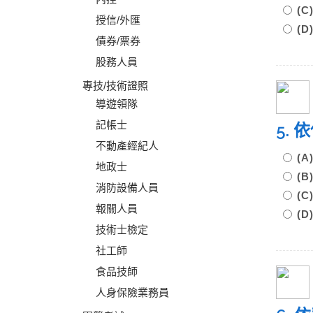
(
授信/外匯
(
債券/票券
股務人員
專技/技術證照
導遊領隊
記帳士
5.
不動產經紀人
(
地政士
(
消防設備人員
(
報關人員
(
技術士檢定
社工師
食品技師
人身保險業務員