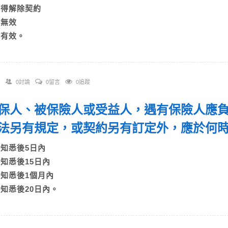
B)得解除契約
)無效
D)有效。
0討論
0留言
0追蹤
 要保人、被保險人或受益人，遇有保險人應
法另有規定，或契約另有訂定外，應於何
A)知悉後5日內
B)知悉後15日內
C)知悉後1個月內
D)知悉後20日內。