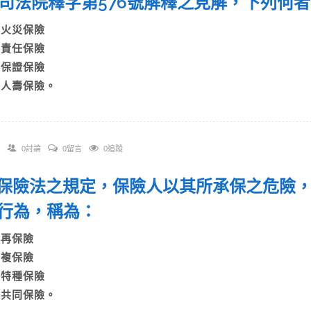
 依司法院釋字第576號解釋之見解，下列何
A)火災保險
B)責任保險
C)保證保險
D)人壽保險。
0討論
0留言
0追蹤
 依保險法之規定，保險人以其所承保之危險
行為，稱為：
A)再保險
B)複保險
C)特種保險
D)共同保險。