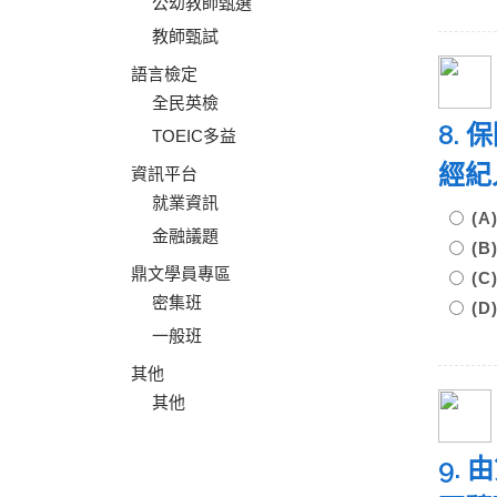
公幼教師甄選
教師甄試
語言檢定
全民英檢
8.
TOEIC多益
經紀
資訊平台
就業資訊
(A
金融議題
(B
鼎文學員專區
(C
密集班
(D
一般班
其他
其他
9.