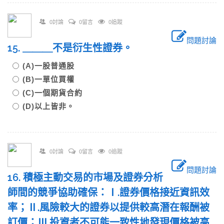
0討論
0留言
0追蹤
問題討論
15. ＿＿＿不是衍生性證券。
(A)一股普通股
(B)一單位買權
(C)一個期貨合約
(D)以上皆非。
0討論
0留言
0追蹤
問題討論
16. 積極主動交易的市場及證券分析
師間的競爭協助確保：Ⅰ.證券價格接近資訊效
率；Ⅱ.風險較大的證券以提供較高潛在報酬被
訂價；Ⅲ.投資者不可能一致性地發現價格被高