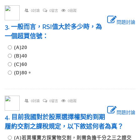
0討論
0留言
0追蹤
問題討論
3. 一般而言，RSI值大於多少時，為
一個超買信號：
(A)20
(B)40
(C)60
(D)80。
0討論
0留言
0追蹤
問題討論
4. 目前我國對於股票選擇權契約到期
履約交割之課稅規定，以下敘述何者為真？
(A)若買權賣方採實物交割，則需負擔千分之三之證交