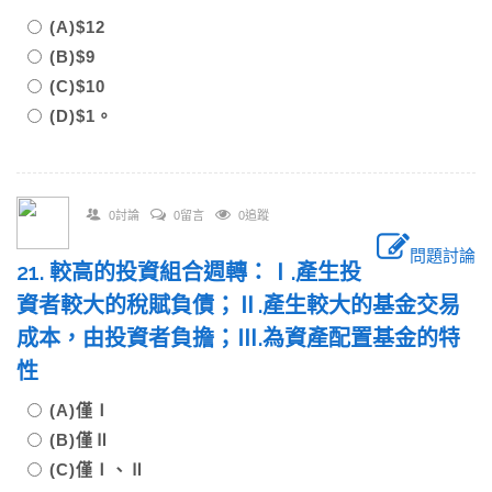
(A)$12
(B)$9
(C)$10
(D)$1。
0討論
0留言
0追蹤
問題討論
21. 較高的投資組合週轉：Ⅰ.產生投
資者較大的稅賦負債；Ⅱ.產生較大的基金交易
成本，由投資者負擔；Ⅲ.為資產配置基金的特
性
(A)僅Ⅰ
(B)僅Ⅱ
(C)僅Ⅰ、Ⅱ