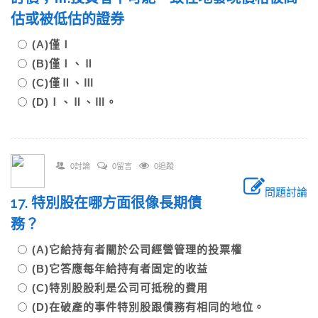
估或被低估的證券
(A)僅Ⅰ
(B)僅Ⅰ、Ⅱ
(C)僅Ⅱ、Ⅲ
(D)Ⅰ、Ⅱ、Ⅲ。
0討論
0留言
0追蹤
問題討論
17. 特別股在哪方面很像長期債
務？
(A)它給持有者關於公司經營管理的投票權
(B)它答應每年給持有者固定的收益
(C)特別股股利是公司可抵稅的費用
(D)在破產的事件特別股跟債務有相同的地位。