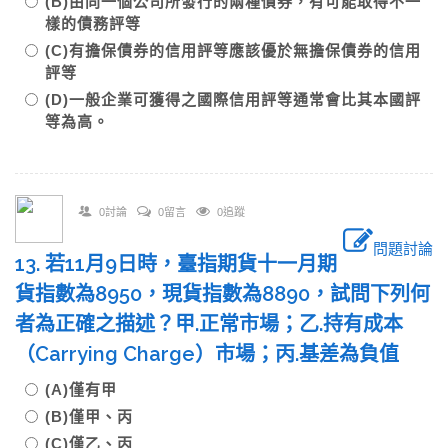
(B)由同一個公司所發行的兩種債券，有可能取得不一
樣的債務評等
(C)有擔保債券的信用評等應該優於無擔保債券的信用
評等
(D)一般企業可獲得之國際信用評等通常會比其本國評
等為高。
0討論
0留言
0追蹤
問題討論
13. 若11月9日時，臺指期貨十一月期
貨指數為8950，現貨指數為8890，試問下列何
者為正確之描述？甲.正常市場；乙.持有成本
（Carrying Charge）市場；丙.基差為負值
(A)僅有甲
(B)僅甲、丙
(C)僅乙、丙