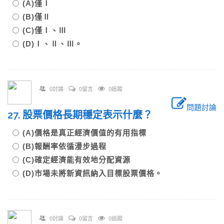
(A)僅Ⅰ
(B)僅Ⅱ
(C)僅Ⅰ、Ⅲ
(D)Ⅰ、Ⅱ、Ⅲ。
0討論
0留言
0追蹤
問題討論
27. 股票價格長期穩定表示什麼？
(A)價格是真正經濟價值的有用指標
(B)報酬率依循漫步過程
(C)確定經濟能有效地分配資源
(D)市場未將新資訊納入目標股票價格。
0討論
0留言
0追蹤