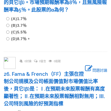
的貝它(β)。市場預期報酬率為8％，且無風險報
酬率為5％。此股票的α為何？
(A)1.7％
(B)3.7％
(C)5.5％
(D)8.7％。
0討論
0留言
0追蹤
問題討論
26. Fama & French（FF）主張在控
制公司規模及公司帳面價值對市場價值比率
後，貝它(β)是：Ⅰ.在預期未來股票報酬有高度
顯著性；Ⅱ.在預期未來股票報酬相對無用；Ⅲ.
公司特別風險的好預測指標