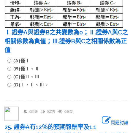
Ⅰ.證券A與證券B之共變數為0；Ⅱ.證券A與C之
相關係數為負值；Ⅲ.證券B與C之相關係數為正
值
(A)僅Ⅰ
(B)僅Ⅰ、Ⅱ
(C)僅Ⅱ、Ⅲ
(D)Ⅰ、Ⅱ、Ⅲ。
0討論
0留言
0追蹤
問題討論
25. 證券A有12％的預期報酬率及1.1