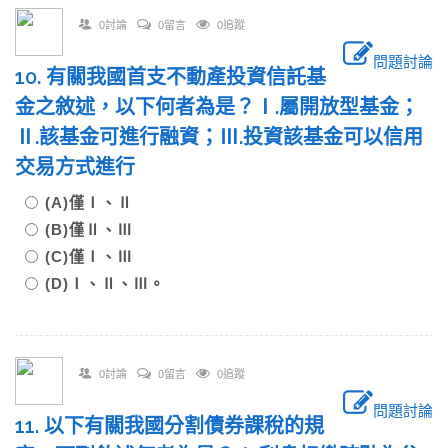
0討論
0留言
0追蹤
問題討論
10. 有關我國首支不動產投資信託基
金之敘述，以下何者為是？Ⅰ.屬開放型基金；
Ⅱ.該基金可進行融資；Ⅲ.投資該基金可以信用
交易方式進行
(A)僅Ⅰ、Ⅱ
(B)僅Ⅱ、Ⅲ
(C)僅Ⅰ、Ⅲ
(D)Ⅰ、Ⅱ、Ⅲ。
0討論
0留言
0追蹤
問題討論
11. 以下有關我國分割債券課稅的規