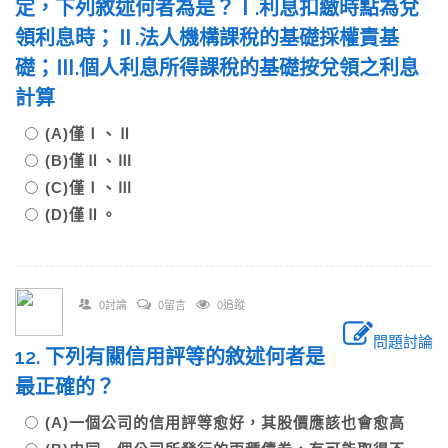
定，下列敘述何者為是？Ⅰ.利息扣繳時點為兌
領利息時；Ⅱ.法人機構課稅的基礎採權責基
礎；Ⅲ.個人利息所得課稅的基礎按兌領之利息
計算
(A)僅Ⅰ、Ⅱ
(B)僅Ⅱ、Ⅲ
(C)僅Ⅰ、Ⅲ
(D)僅Ⅱ。
0討論
0留言
0追蹤
問題討論
12. 下列有關信用評等的敘述何者是
最正確的？
(A)一個公司的信用評等愈好，其股價應該也會愈高