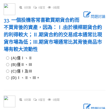
0討論
0留言
0追蹤
問題討論
33. 一個投機客常喜歡買期貨合約而
不買背後的資產，因為：Ⅰ.由於槓桿期貨合約
的利得較大；Ⅱ.期貨合約的交易成本通常比現
貨市場為低；Ⅲ.期貨市場通常比其背後商品市
場有較大流動性
(A)僅Ⅰ、Ⅱ
(B)僅Ⅱ、Ⅲ
(C)僅Ⅰ及Ⅲ
(D)Ⅰ、Ⅱ、Ⅲ。
0討論
0留言
0追蹤
問題討論