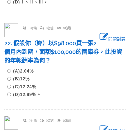
(D)Ⅰ、Ⅱ、Ⅲ。
0討論
0留言
0追蹤
問題討論
22. 假設你（妳）以$98,000買一張2
個月內到期，面額$100,000的國庫券，此投資
的年報酬率為何？
(A)2.04％
(B)12％
(C)12.24％
(D)12.89％。
0討論
0留言
0追蹤