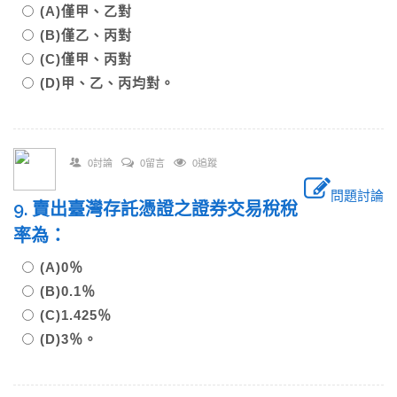
(A)僅甲、乙對
(B)僅乙、丙對
(C)僅甲、丙對
(D)甲、乙、丙均對。
0討論
0留言
0追蹤
問題討論
9. 賣出臺灣存託憑證之證券交易稅稅
率為：
(A)0％
(B)0.1％
(C)1.425％
(D)3％。