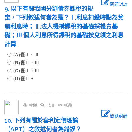
問題討論
9. 以下有關我國分割債券課稅的規
定，下列敘述何者為是？Ⅰ.利息扣繳時點為兌
領利息時；Ⅱ.法人機構課稅的基礎採權責基
礎；Ⅲ.個人利息所得課稅的基礎按兌領之利息
計算
(A)僅Ⅰ、Ⅱ
(B)僅Ⅱ、Ⅲ
(C)僅Ⅰ、Ⅲ
(D)僅Ⅱ。
0討論
0留言
0追蹤
問題討論
10. 下列有關於套利定價理論
（APT）之敘述何者為錯誤？