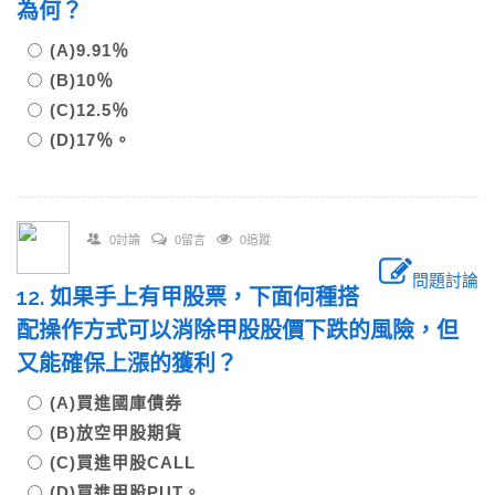
為何？
(A)9.91％
(B)10％
(C)12.5％
(D)17％。
0討論
0留言
0追蹤
問題討論
12. 如果手上有甲股票，下面何種搭
配操作方式可以消除甲股股價下跌的風險，但
又能確保上漲的獲利？
(A)買進國庫債券
(B)放空甲股期貨
(C)買進甲股CALL
(D)買進甲股PUT。