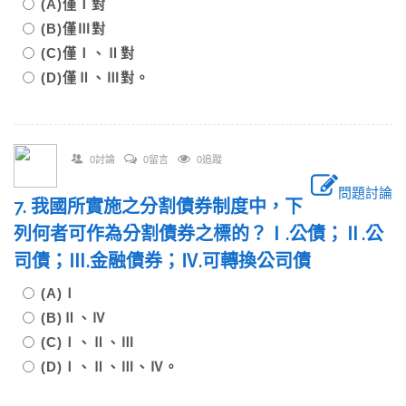
(A)僅Ⅰ對
(B)僅Ⅲ對
(C)僅Ⅰ、Ⅱ對
(D)僅Ⅱ、Ⅲ對。
0討論
0留言
0追蹤
問題討論
7. 我國所實施之分割債券制度中，下
列何者可作為分割債券之標的？Ⅰ.公債；Ⅱ.公
司債；Ⅲ.金融債券；Ⅳ.可轉換公司債
(A)Ⅰ
(B)Ⅱ、Ⅳ
(C)Ⅰ、Ⅱ、Ⅲ
(D)Ⅰ、Ⅱ、Ⅲ、Ⅳ。