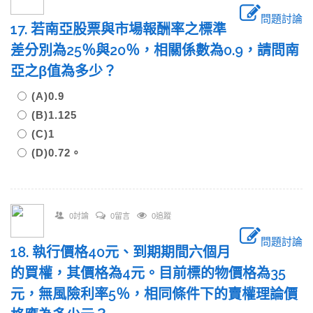
問題討論
17. 若南亞股票與市場報酬率之標準
差分別為25％與20％，相關係數為0.9，請問南
亞之β值為多少？
(A)0.9
(B)1.125
(C)1
(D)0.72。
0討論
0留言
0追蹤
問題討論
18. 執行價格40元、到期期間六個月
的買權，其價格為4元。目前標的物價格為35
元，無風險利率5％，相同條件下的賣權理論價