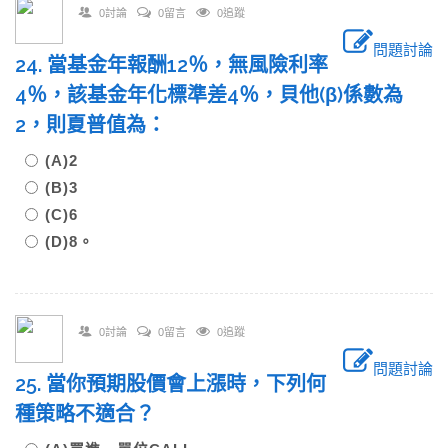
0討論
0留言
0追蹤
問題討論
24. 當基金年報酬12％，無風險利率
4％，該基金年化標準差4％，貝他(β)係數為
2，則夏普值為：
(A)2
(B)3
(C)6
(D)8。
0討論
0留言
0追蹤
問題討論
25. 當你預期股價會上漲時，下列何
種策略不適合？