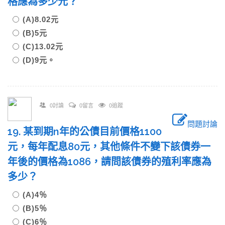
格應為多少元？
(A)8.02元
(B)5元
(C)13.02元
(D)9元。
0討論
0留言
0追蹤
問題討論
19. 某到期n年的公債目前價格1100
元，每年配息80元，其他條件不變下該債券一
年後的價格為1086，請問該債券的殖利率應為
多少？
(A)4％
(B)5％
(C)6％