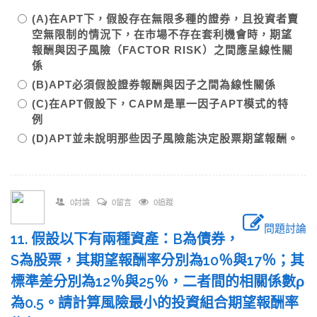
(A)在APT下，假設存在無限多種的證券，且投資者賣
空無限制的情況下，在市場不存在套利機會時，期望
報酬與因子風險（FACTOR RISK）之間應呈線性關
係
(B)APT必須假設證券報酬與因子之間為線性關係
(C)在APT假設下，CAPM是單一因子APT模式的特
例
(D)APT並未說明那些因子風險能決定股票期望報酬。
0討論
0留言
0追蹤
問題討論
11. 假設以下有兩種資產：B為債券，
S為股票，其期望報酬率分別為10％與17％；其
標準差分別為12％與25％，二者間的相關係數ρ
為0.5。請計算風險最小的投資組合期望報酬率