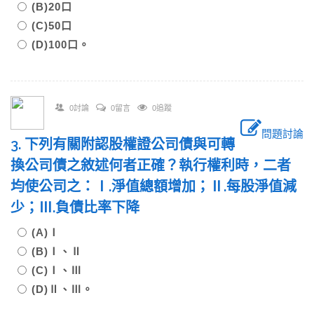
(B)20口
(C)50口
(D)100口。
0討論
0留言
0追蹤
問題討論
3. 下列有關附認股權證公司債與可轉
換公司債之敘述何者正確？執行權利時，二者
均使公司之：Ⅰ.淨值總額增加；Ⅱ.每股淨值減
少；Ⅲ.負債比率下降
(A)Ⅰ
(B)Ⅰ、Ⅱ
(C)Ⅰ、Ⅲ
(D)Ⅱ、Ⅲ。