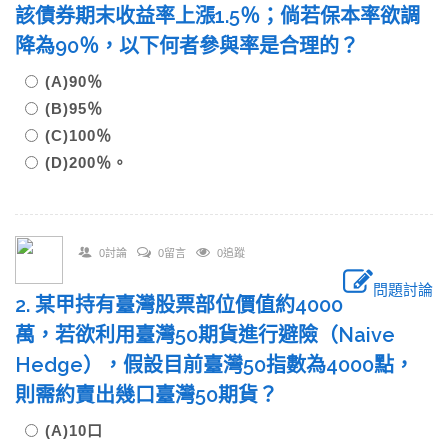
該債券期末收益率上漲1.5％；倘若保本率欲調
降為90％，以下何者參與率是合理的？
(A)90％
(B)95％
(C)100％
(D)200％。
0討論
0留言
0追蹤
問題討論
2. 某甲持有臺灣股票部位價值約4000
萬，若欲利用臺灣50期貨進行避險（Naive
Hedge），假設目前臺灣50指數為4000點，
則需約賣出幾口臺灣50期貨？
(A)10口