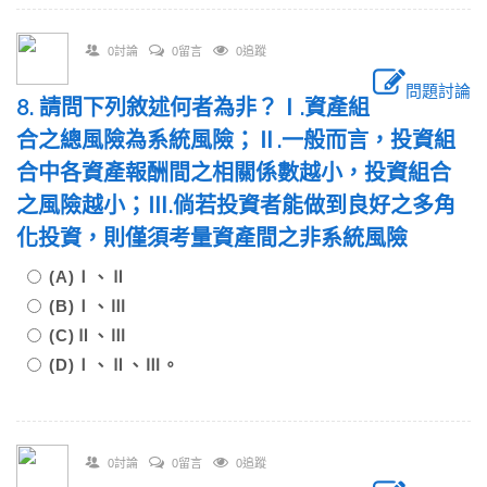
0討論
0留言
0追蹤
問題討論
8. 請問下列敘述何者為非？Ⅰ.資產組
合之總風險為系統風險；Ⅱ.一般而言，投資組
合中各資產報酬間之相關係數越小，投資組合
之風險越小；Ⅲ.倘若投資者能做到良好之多角
化投資，則僅須考量資產間之非系統風險
(A)Ⅰ、Ⅱ
(B)Ⅰ、Ⅲ
(C)Ⅱ、Ⅲ
(D)Ⅰ、Ⅱ、Ⅲ。
0討論
0留言
0追蹤