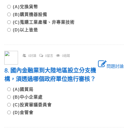
(A)兌換貨幣
(B)購買機器設備
(C)蒐購工業產權、非專業技術
(D)以上皆是
0討論
0留言
0追蹤
問題討論
8. 國內金融業到大陸地區設立分支機
構，須透過哪個政府單位進行審核？
(A)國貿局
(B)中小企業處
(C)投資審議委員會
(D)金管會