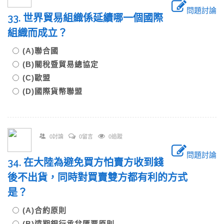
問題討論
33. 世界貿易組織係延續哪一個國際
組織而成立？
(A)聯合國
(B)關稅暨貿易總協定
(C)歐盟
(D)國際貨幣聯盟
0討論
0留言
0追蹤
問題討論
34. 在大陸為避免買方怕賣方收到錢
後不出貨，同時對買賣雙方都有利的方式
是？
(A)合約原則
(B)遠期銀行承兌匯票原則