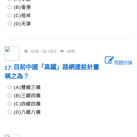
(B)香港
(C)桂林
(D)天津
0討論
0留言
0追蹤
問題討論
17. 目前中國「高鐵」路網建設計畫
稱之為？
(A)雙縱三橫
(B)三縱四橫
(C)四縱四橫
(D)八縱八橫