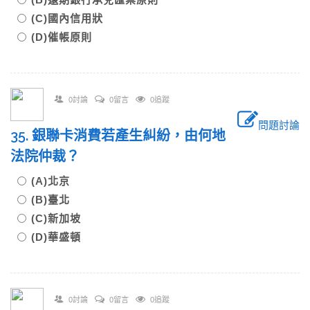
(C)國內信用狀
(D)催帳原則
0討論
0留言
0追蹤
問題討論
35. 銀聯卡消費若產生糾紛，由何地
法院仲裁？
(A)北京
(B)臺北
(C)新加坡
(D)華盛頓
0討論
0留言
0追蹤