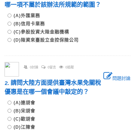
哪一項不屬於該辦法所規範的範圍？
(A)外匯業務
(B)信用卡業務
(C)參股投資大陸金融機構
(D)陸資來臺設立金控保險公司
0討論
0留言
0追蹤
問題討論
2. 請問大陸方面提供臺灣水果免關稅
優惠是在哪一個會議中敲定的？
(A)連胡會
(B)宋胡會
(C)歐胡會
(D)江陳會