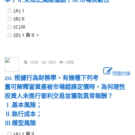
率；Ⅱ.未知之風險溢酬；Ⅲ.市場流動性
(A)Ⅰ
(B)Ⅱ
(C)Ⅲ
(D)Ⅰ與Ⅱ。
0討論
0留言
0追蹤
問題討論
20. 根據行為財務學，有幾種下列考
量可解釋當資產被市場錯誤定價時，為何理性
投資人未進行套利交易並獲取異常報酬？
Ⅰ.基本風險；
Ⅱ.執行成本；
Ⅲ.模型風險
(A)Ⅰ與Ⅱ