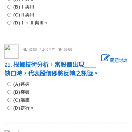
(B)Ⅰ與Ⅲ
(C)Ⅱ與Ⅲ
(D)Ⅰ、Ⅱ與Ⅲ。
0討論
0留言
0追蹤
問題討論
21. 根據技術分析，當股價出現＿＿
缺口時，代表股價即將反轉之訊號。
(A)逃逸
(B)突破
(C)竭盡
(D)逆行。