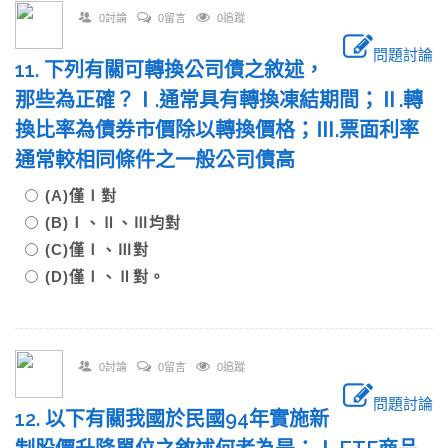
0討論
0留言
0追蹤
問題討論
11. 下列有關可轉換公司債之敘述，
那些為正確？Ⅰ.通常具有轉換凍結期間；Ⅱ.轉
換比率為債券市價除以轉換價格；Ⅲ.票面利率
通常較相同條件之一般公司債高
(A)僅Ⅰ對
(B)Ⅰ、Ⅱ、Ⅲ均對
(C)僅Ⅰ、Ⅲ對
(D)僅Ⅰ、Ⅱ對。
0討論
0留言
0追蹤
問題討論
12. 以下有關我國於民國94年實施新