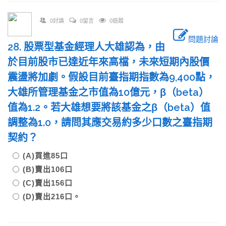
0討論
0留言
0追蹤
問題討論
28. 股票型基金經理人大雄認為，由
於目前股市已達近年來高檔，未來短期內股價
震盪將加劇。假設目前臺指期指數為9,400點，
大雄所管理基金之市值為10億元，β（beta）
值為1.2。若大雄想要將該基金之β（beta）值
調整為1.0，請問其應交易約多少口數之臺指期
契約？
(A)買進85口
(B)賣出106口
(C)賣出156口
(D)賣出216口。