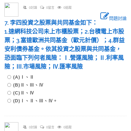
0討論
0留言
0追蹤
問題討論
7. 李四投資之股票與共同基金如下：
1.速網科技公司未上市櫃股票；2.台積電上市股
票；3.富達歐洲共同基金（歐元計價）；4.群益
安利債券基金。依其投資之股票與共同基金，
恐面臨下列何者風險：Ⅰ.營運風險；Ⅱ.利率風
險；Ⅲ.市場風險；Ⅳ.匯率風險
(A)Ⅰ、Ⅱ
(B)Ⅱ、Ⅲ、Ⅳ
(C)Ⅱ、Ⅳ
(D)Ⅰ、Ⅱ、Ⅲ、Ⅳ。
0討論
0留言
0追蹤