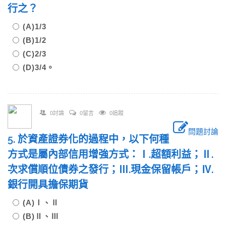
行之？
(A)1/3
(B)1/2
(C)2/3
(D)3/4。
0討論
0留言
0追蹤
問題討論
5. 於資產證券化的過程中，以下何種
方式是屬內部信用增強方式：Ⅰ.超額利益；Ⅱ.
次求償順位債券之發行；Ⅲ.現金保留帳戶；Ⅳ.
銀行開具擔保期貨
(A)Ⅰ、Ⅱ
(B)Ⅱ、Ⅲ