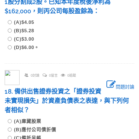
1股分割成2股。已知本年度稅後淨利為
$162,000，則丙公司每股盈餘為：
(A)$4.05
(B)$5.28
(C)$3.00
(D)$6.00。
0討論
0留言
0追蹤
問題討論
18. 備供出售證券投資之「證券投資
未實現損失」於資產負債表之表達，與下列何
者相似？
(A)庫藏股票
(B)應付公司債折價
(C)備抵呆帳