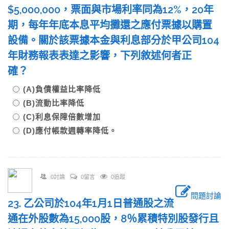
$5,000,000，票面與市場利率同為12%，20年
期，每年年底本息平均攤還之應付票據以購置
設備。關於該票據本金與利息部分於甲公司104
年財務報表表達之影響，下列敘述何者正
確？
(A)負債權益比率降低
(B)流動比率降低
(C)利息保障倍數增加
(D)應付帳款週轉率降低。
0討論
0留言
0追蹤
問題討論
23. 乙公司於104年1月1日普通股之流
通在外股數為15,000股，8％累積特別股發行且