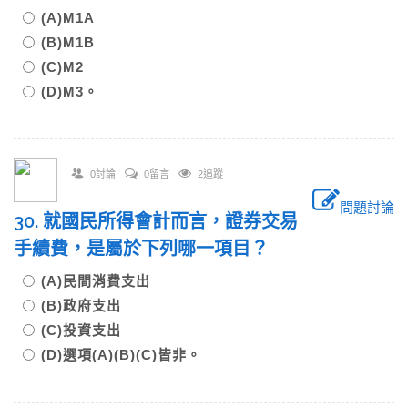
(A)M1A
(B)M1B
(C)M2
(D)M3。
0討論
0留言
2追蹤
問題討論
30. 就國民所得會計而言，證券交易
手續費，是屬於下列哪一項目？
(A)民間消費支出
(B)政府支出
(C)投資支出
(D)選項(A)(B)(C)皆非。