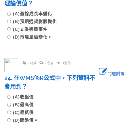
理論價值？
(A)盈餘成長率變化
(B)預期通貨膨脹變化
(C)立委選舉事件
(D)市場風險變化。
0討論
0留言
1追蹤
問題討論
24. 在WMS％R公式中，下列資料不
會用到？
(A)收盤價
(B)最高價
(C)最低價
(D)開盤價。