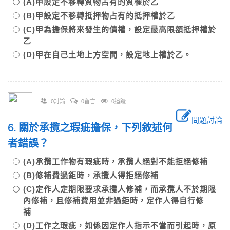
(A)甲設定不移轉質物占有的質權於乙
(B)甲設定不移轉抵押物占有的抵押權於乙
(C)甲為擔保將來發生的債權，設定最高限額抵押權於
乙
(D)甲在自己土地上方空間，設定地上權於乙。
0討論
0留言
0追蹤
問題討論
6. 關於承攬之瑕疵擔保，下列敘述何
者錯誤？
(A)承攬工作物有瑕疵時，承攬人絕對不能拒絕修補
(B)修補費過鉅時，承攬人得拒絕修補
(C)定作人定期限要求承攬人修補，而承攬人不於期限
內修補，且修補費用並非過鉅時，定作人得自行修
補
(D)工作之瑕疵，如係因定作人指示不當而引起時，原