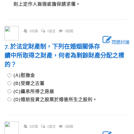
則上定作人無瑕疵擔保請求權。
0討論
0留言
0追蹤
問題討論
7. 於法定財產制，下列在婚姻關係存
續中所取得之財產，何者為剩餘財產分配之標
的？
(A)慰撫金
(B)受贈之古董
(C)繼承所得之房屋
(D)婚前投資之股票於婚後所生之股利。
0討論
0留言
0追蹤