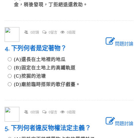
金，稍後發現，丁拒絕退還救助。
0討論
0留言
0追蹤
問題討論
4. 下列何者是定著物？
(A)還長在土地裡的地瓜
(B)固定在土地上的高鐵軌道
(C)挖掘的池塘
(D)廟前臨時搭架的歌仔戲臺。
0討論
0留言
0追蹤
問題討論
5. 下列何者違反物權法定主義？