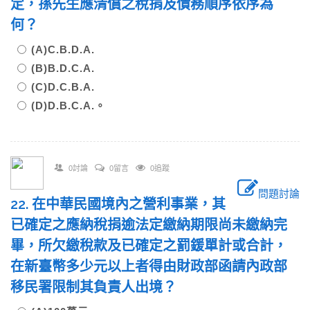
定，孫先生應清償之稅捐及債務順序依序為
何？
(A)C.B.D.A.
(B)B.D.C.A.
(C)D.C.B.A.
(D)D.B.C.A.。
0討論
0留言
0追蹤
問題討論
22. 在中華民國境內之營利事業，其
已確定之應納稅捐逾法定繳納期限尚未繳納完
畢，所欠繳稅款及已確定之罰鍰單計或合計，
在新臺幣多少元以上者得由財政部函請內政部
移民署限制其負責人出境？