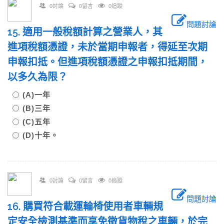
0討論
0留言
0追蹤
問題討論
15. 適用一般稅額計算之營業人，其
進項稅額憑證，未於當期申報者，得延至次期
申報扣抵。但進項稅額憑證之申報扣抵期間，
以多久為限？
(A)一年
(B)三年
(C)五年
(D)十年。
0討論
0留言
0追蹤
問題討論
16. 購買符合載運輪椅使用者車輛規
定安全檢測基準而享免徵貨物稅之車輛，於完