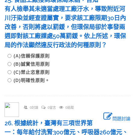
25. 食品工廠接到環保局來函，告知
有人檢舉其未適當處理工廠汙水，導致附近河
川汙染並經查證屬實，要求該工廠限期30日內
改善，否則將處以罰鍰，但環保局卻於事發兩
週即對該工廠課處50萬罰鍰。依上所述，環保
局的作法顯然違反行政法的何種原則？
(A)信賴保護原則
(B)誠實信用原則
(C)禁止恣意原則
(D)明確性原則。
0討論
0留言
0追蹤
問題討論
26. 根據統計，臺灣有三項世界第
一：每年給付洗腎300億元、呼吸器260億元、