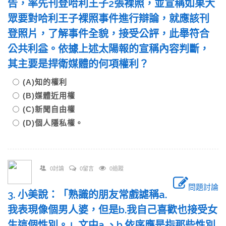
告，率先刊登哈利王子2張裸照，並宣稱如果大
眾要對哈利王子裸照事件進行辯論，就應該刊
登照片，了解事件全貌，接受公評，此舉符合
公共利益。依據上述太陽報的宣稱內容判斷，
其主要是捍衛媒體的何項權利？
(A)知的權利
(B)媒體近用權
(C)新聞自由權
(D)個人隱私權。
0討論
0留言
0追蹤
問題討論
3. 小美說：「熟識的朋友常戲謔稱a.
我表現像個男人婆，但是b.我自己喜歡也接受女
生這個性別。」文中a.、b.依序應是指那些性別