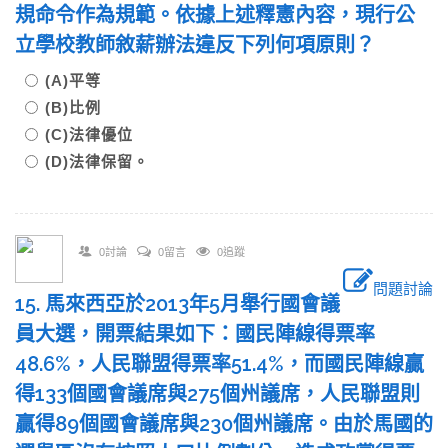
規命令作為規範。依據上述釋憲內容，現行公
立學校教師敘薪辦法違反下列何項原則？
(A)平等
(B)比例
(C)法律優位
(D)法律保留。
0討論
0留言
0追蹤
問題討論
15. 馬來西亞於2013年5月舉行國會議
員大選，開票結果如下：國民陣線得票率
48.6%，人民聯盟得票率51.4%，而國民陣線贏
得133個國會議席與275個州議席，人民聯盟則
贏得89個國會議席與230個州議席。由於馬國的