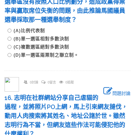
選舉區沒有按照人口比例劃分，造成政黨得票
率與贏取席位失衡的問題，由此推論馬國議員
選舉採取那一種選舉制度？
(A)比例代表制
(B)單一選區相對多數決制
(C)複數選區絕對多數決制
(D)單一選區兩票制之聯立制。
0討論
0留言
0追蹤
問題討論
16. 志明在社群網站分享自己虐貓的
過程，並將照片PO上網，馬上引來網友撻伐，
動用人肉搜索將其姓名、地址公諸於世。雖然
志明行為不當，但網友這些作法可能侵犯他的
什麼權利？