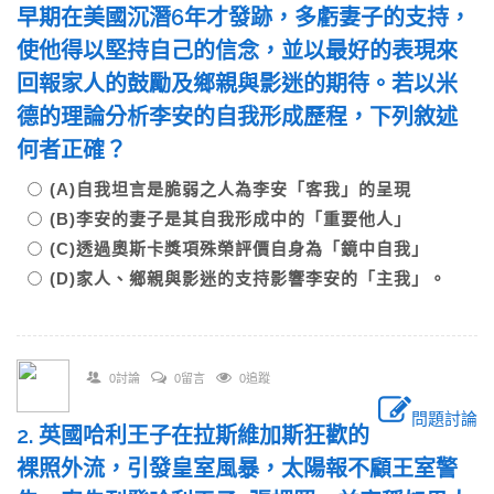
早期在美國沉潛6年才發跡，多虧妻子的支持，
使他得以堅持自己的信念，並以最好的表現來
回報家人的鼓勵及鄉親與影迷的期待。若以米
德的理論分析李安的自我形成歷程，下列敘述
何者正確？
(A)自我坦言是脆弱之人為李安「客我」的呈現
(B)李安的妻子是其自我形成中的「重要他人」
(C)透過奧斯卡獎項殊榮評價自身為「鏡中自我」
(D)家人、鄉親與影迷的支持影響李安的「主我」。
0討論
0留言
0追蹤
問題討論
2. 英國哈利王子在拉斯維加斯狂歡的
裸照外流，引發皇室風暴，太陽報不顧王室警