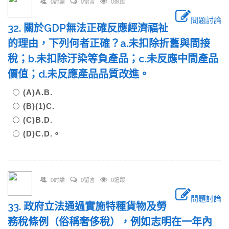
0討論
0留言
0追蹤
問題討論
32. 關於GDP無法正確反應經濟福祉
的理由，下列何者正確？a.未扣除折舊與間接
稅；b.未扣除汙染等負產品；c.未反應中間產品
價值；d.未反應產品品質改進。
(A)A.B.
(B)(1)C.
(C)B.D.
(D)C.D.。
0討論
0留言
0追蹤
問題討論
33. 政府立法通過實施特種貨物及勞
務稅條例（俗稱奢侈稅），例如志明在一年內