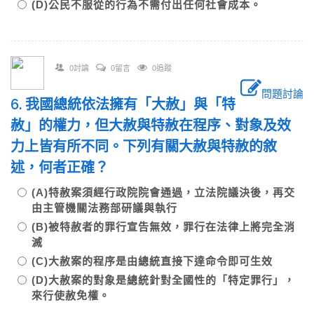
(D)公民不服從的行為不需付出任何社會成本。
0討論
0留言
0追蹤
問題討論
6. 我國總統依法擁有「大赦」與「特
赦」的權力，但大赦與特赦在程序、對象及效
力上皆有所不同。下列有關大赦與特赦的敘
述，何者正確？
(A)特赦案須經行政院院會通過，立法院議決後，再交
由主管機關法務部研議與執行
(B)被特赦者的罪行宣告無效，罪行在法律上將完全消
滅
(C)大赦案的程序是由總統直接下達命令即可生效
(D)大赦案的對象是總統針對全國性的「特定罪行」，
來行使赦免權。