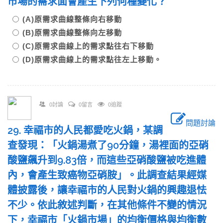
市場的需求面會產生下列何種變化？
(A)原需求曲線整條向右移動
(B)原需求曲線整條向左移動
(C)原需求曲線上的需求點往右下移動
(D)原需求曲線上的需求點往左上移動。
0討論
0留言
0追蹤
問題討論
29. 幸福市的人民都愛吃火鍋，某調
查發現：「火鍋湯煮了90分鐘，湯裡面的亞硝
酸鹽飆升到9.83倍，而這些亞硝酸鹽被吃進體
內，會產生致癌物亞硝胺」。此調查結果經媒
體披露後，讓幸福市的人民對火鍋的興趣退怯
不少。依此敘述判斷，在其他條件不變的情況
下，幸福市「火鍋市場」的均衡價格與均衡數