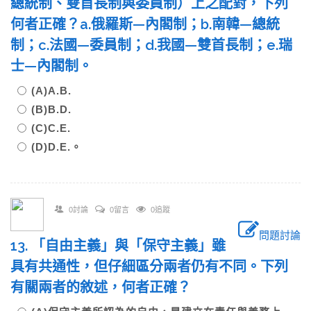
總統制、雙首長制與委員制）上之配對，下列
何者正確？a.俄羅斯—內閣制；b.南韓—總統
制；c.法國—委員制；d.我國—雙首長制；e.瑞
士—內閣制。
(A)A.B.
(B)B.D.
(C)C.E.
(D)D.E.。
0討論
0留言
0追蹤
問題討論
13. 「自由主義」與「保守主義」雖
具有共通性，但仔細區分兩者仍有不同。下列
有關兩者的敘述，何者正確？