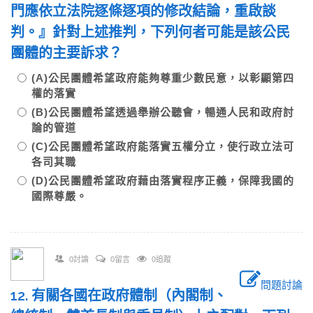
門應依立法院逐條逐項的修改結論，重啟談
判。』針對上述推判，下列何者可能是該公民
團體的主要訴求？
(A)公民團體希望政府能夠尊重少數民意，以彰顯第四
權的落實
(B)公民團體希望透過舉辦公聽會，暢通人民和政府討
論的管道
(C)公民團體希望政府能落實五權分立，使行政立法可
各司其職
(D)公民團體希望政府藉由落實程序正義，保障我國的
國際尊嚴。
0討論
0留言
0追蹤
問題討論
12. 有關各國在政府體制（內閣制、