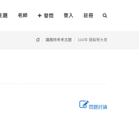
主題
老師
登入
註冊
發問
鐵路特考考古題
104年 運輸學大意
問題討論