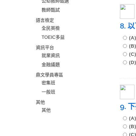
公幼教師甄選
教師甄試
語言檢定
8.
全民英檢
TOEIC多益
(
(
資訊平台
(
就業資訊
(
金融議題
鼎文學員專區
密集班
一般班
其他
9.
其他
(
(
(