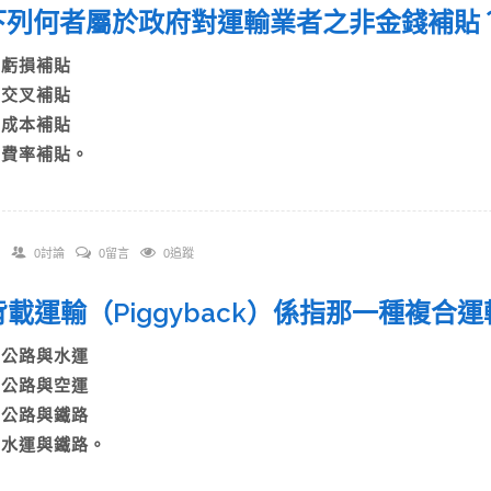
. 下列何者屬於政府對運輸業者之非金錢補
A)虧損補貼
B)交叉補貼
C)成本補貼
D)費率補貼。
0討論
0留言
0追蹤
. 背載運輸（Piggyback）係指那一種複
A)公路與水運
B)公路與空運
C)公路與鐵路
D)水運與鐵路。