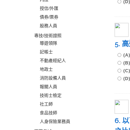
(
授信/外匯
債券/票券
股務人員
專技/技術證照
5.
導遊領隊
記帳士
(
不動產經紀人
(
地政士
(
消防設備人員
(
報關人員
技術士檢定
社工師
食品技師
6. 
人身保險業務員