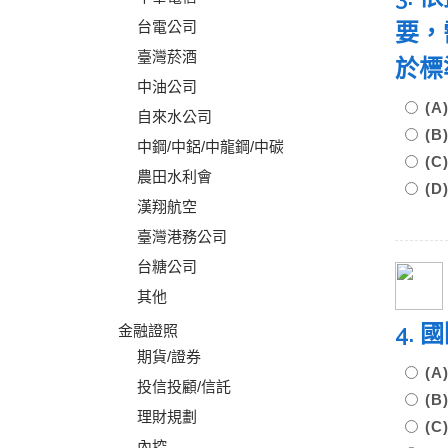
台電公司
要，
臺灣菸酒
於標
中油公司
(A
自來水公司
(
中鋼/中鋁/中龍鋼/中碳
(
農田水利會
(D
漢翔航空
臺灣港務公司
台糖公司
其他
4.
金融證照
期貨/證券
(
投信投顧/信託
(
理財規劃
(
內控