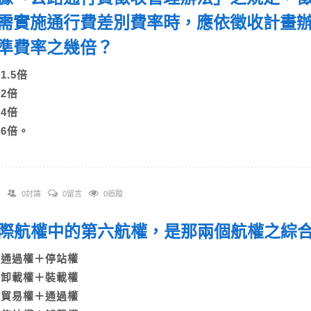
需實施通行費差別費率時，應依徵收計畫
準費率之幾倍？
)1.5倍
B)2倍
C)4倍
)6倍。
0討論
0留言
0追蹤
 國際航權中的第六航權，是那兩個航權之
A)通過權＋停站權
B)卸載權＋裝載權
C)貿易權＋通過權