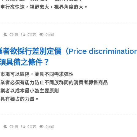
D)車行愈快速，視野愈大，視界角度愈大。
0討論
0留言
0追蹤
 業者欲採行差別定價（Price discrimin
須具備之條件？
A)市場可以區隔，並具不同需求彈性
B)業者必須有能力防止不同族群間的消費者轉售商品
C)業者以成本最小為主要原則
D)具有獨占的力量。
0討論
0留言
0追蹤