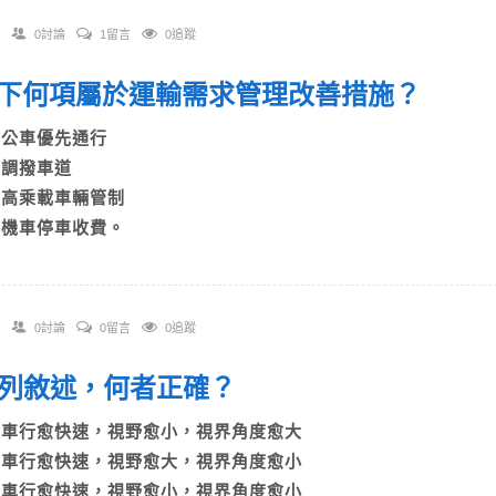
0討論
1留言
0追蹤
 以下何項屬於運輸需求管理改善措施？
A)公車優先通行
B)調撥車道
C)高乘載車輛管制
D)機車停車收費。
0討論
0留言
0追蹤
 下列敘述，何者正確？
A)車行愈快速，視野愈小，視界角度愈大
B)車行愈快速，視野愈大，視界角度愈小
C)車行愈快速，視野愈小，視界角度愈小