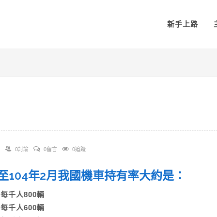
新手上路
0討論
0留言
0追蹤
 截至104年2月我國機車持有率大約是：
A)每千人800輛
B)每千人600輛