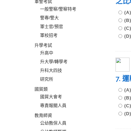
之比
軍警考試
一般警察/警察特考
(
警專/警大
(
軍士官/預官
(
軍校招考
(
升學考試
升高中
升大學/轉學考
升科大四技
7.
研究所
國貿類
(
國貿大會考
(
專責報關人員
(
(
教育師資
公幼教保人員