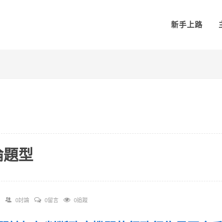
新手上路
論題型
0討論
0留言
0追蹤