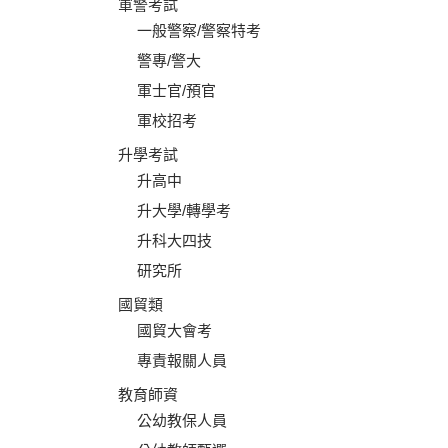
軍警考試
一般警察/警察特考
警專/警大
軍士官/預官
軍校招考
升學考試
升高中
升大學/轉學考
升科大四技
研究所
國貿類
國貿大會考
專責報關人員
教育師資
公幼教保人員