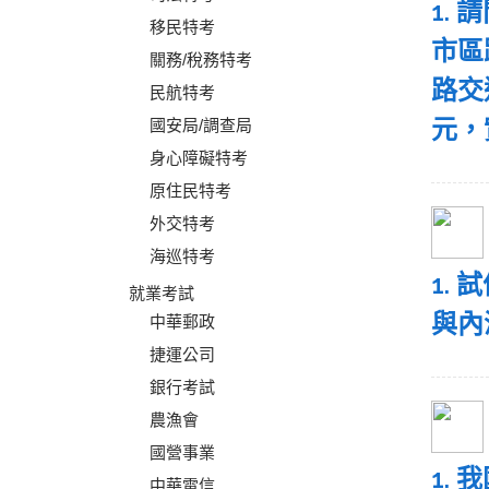
1.
移民特考
市區
關務/稅務特考
路交
民航特考
元，
國安局/調查局
身心障礙特考
原住民特考
外交特考
海巡特考
1.
就業考試
與內
中華郵政
捷運公司
銀行考試
農漁會
國營事業
1.
中華電信