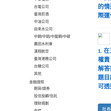
的情
台電公司
臺灣菸酒
際運
中油公司
自來水公司
中鋼/中鋁/中龍鋼/中碳
農田水利會
1.
漢翔航空
權責
臺灣港務公司
台糖公司
解答
其他
題目
金融證照
可透
期貨/證券
投信投顧/信託
理財規劃
內控