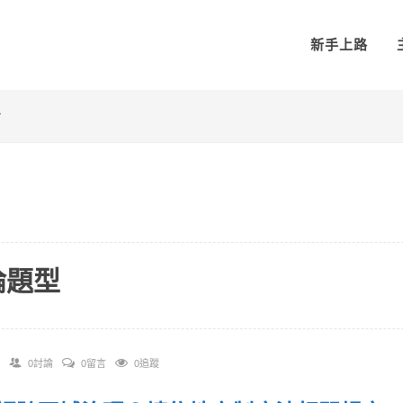
新手上路
治
論題型
0討論
0留言
0追蹤