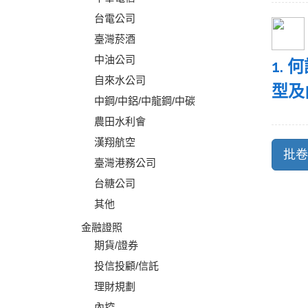
台電公司
臺灣菸酒
中油公司
1.
自來水公司
型及
中鋼/中鋁/中龍鋼/中碳
農田水利會
漢翔航空
臺灣港務公司
台糖公司
其他
金融證照
期貨/證券
投信投顧/信託
理財規劃
內控