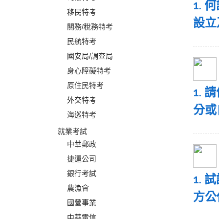
1.
移民特考
設立
關務/稅務特考
民航特考
國安局/調查局
身心障礙特考
原住民特考
1.
外交特考
分或
海巡特考
就業考試
中華郵政
捷運公司
銀行考試
1.
農漁會
方公
國營事業
中華電信