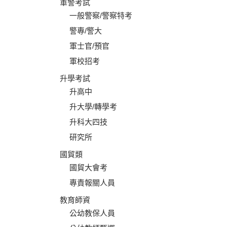
軍警考試
一般警察/警察特考
警專/警大
軍士官/預官
軍校招考
升學考試
升高中
升大學/轉學考
升科大四技
研究所
國貿類
國貿大會考
專責報關人員
教育師資
公幼教保人員