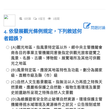
0討論
0留言
1追蹤
問題討論
4. 依發展觀光條例規定，下列敘述何
者錯誤？
(A)觀光地區，指風景特定區以外，經中央主管機關會
商各目的事業主管機關同意後指定供觀光旅客遊覽之
風景、名勝、古蹟、博物館、展覽場所及其他可供觀
光之地區
(B)風景特定區，應按其地區特性及功能，劃分為國家
級、直轄市級及縣（市）級
(C)自然人文生態景觀區，指無法以人力再造之特殊天
然景緻、應嚴格保護之自然動、植物生態環境及重要
史前遺跡所呈現之特殊自然人文景觀
(D)為維護遊客安全防止破壞自然資源，環境保護主管
機關得視水域環境及資源條件之狀況，公告限制或禁