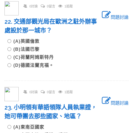
0討論
0留言
1追蹤
問題討論
22. 交通部觀光局在歐洲之駐外辦事
處設於那一城市？
(A)英國倫敦
(B)法國巴黎
(C)荷蘭阿姆斯特丹
(D)德國法蘭克福。
0討論
0留言
1追蹤
問題討論
23. 小明領有華語領隊人員執業證，
她可帶團去那些國家、地區？
(A)東南亞國家