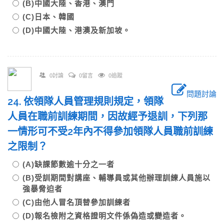
(B)中國大陸、香港、澳門
(C)日本、韓國
(D)中國大陸、港澳及新加坡。
0討論
0留言
0追蹤
問題討論
24. 依領隊人員管理規則規定，領隊
人員在職前訓練期間，因故經予退訓，下列那
一情形可不受2年內不得參加領隊人員職前訓練
之限制？
(A)缺課節數逾十分之一者
(B)受訓期間對講座、輔導員或其他辦理訓練人員施以
強暴脅迫者
(C)由他人冒名頂替參加訓練者
(D)報名檢附之資格證明文件係偽造或變造者。