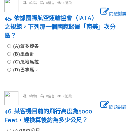
0討論
0留言
0追蹤
問題討論
45. 依據國際航空運輸協會（IATA）
之規範，下列那一個國家歸屬「南美」次分
區？
(A)波多黎各
(B)墨西哥
(C)瓜地馬拉
(D)巴拿馬。
0討論
0留言
0追蹤
問題討論
46. 某客機目前的飛行高度為5000
Feet，經換算後約為多少公尺？
(A)1032公尺