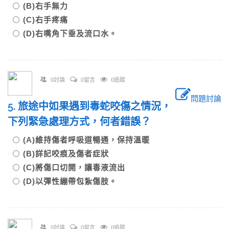
(B)右手無力
(C)右手疼痛
(D)右嘴角下垂及流口水。
0討論
0留言
0追蹤
問題討論
5. 旅途中如果遇到毒蛇咬傷之情況，
下列緊急處理方式，何者錯誤？
(A)維持傷者呼吸道暢通，保持溫暖
(B)詳記咬痕及傷者症狀
(C)將傷口切開，讓毒液流出
(D)以彈性繃帶包紮傷肢。
0討論
0留言
0追蹤