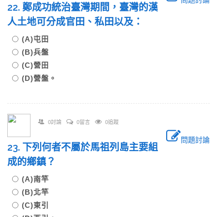
22. 鄭成功統治臺灣期間，臺灣的漢
人土地可分成官田、私田以及：
(A)屯田
(B)兵盤
(C)營田
(D)營盤。
0討論
0留言
0追蹤
問題討論
23. 下列何者不屬於馬祖列島主要組
成的鄉鎮？
(A)南竿
(B)北竿
(C)東引