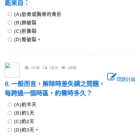
能來自：
(A)肋骨或胸骨的骨折
(B)肺破裂
(C)肝撕裂
(D)腎破裂。
0討論
0留言
0追蹤
問題討論
8. 一般而言，解除時差失調之問題，
每跨過一個時區，約需時多久？
(A)約半天
(B)約1天
(C)約2天
(D)約3天。