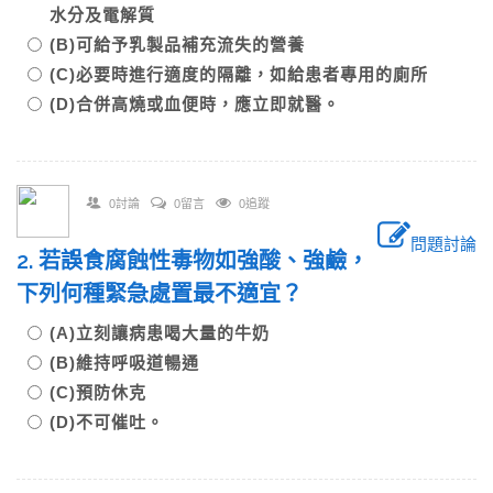
水分及電解質
(B)可給予乳製品補充流失的營養
(C)必要時進行適度的隔離，如給患者專用的廁所
(D)合併高燒或血便時，應立即就醫。
0討論
0留言
0追蹤
問題討論
2. 若誤食腐蝕性毒物如強酸、強鹼，
下列何種緊急處置最不適宜？
(A)立刻讓病患喝大量的牛奶
(B)維持呼吸道暢通
(C)預防休克
(D)不可催吐。