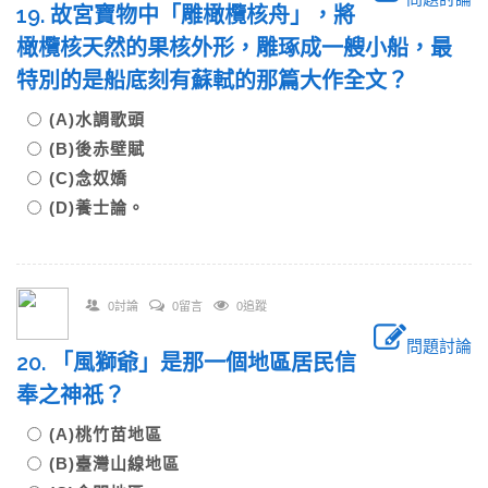
19. 故宮寶物中「雕橄欖核舟」，將
橄欖核天然的果核外形，雕琢成一艘小船，最
特別的是船底刻有蘇軾的那篇大作全文？
(A)水調歌頭
(B)後赤壁賦
(C)念奴嬌
(D)養士論。
0討論
0留言
0追蹤
問題討論
20. 「風獅爺」是那一個地區居民信
奉之神祇？
(A)桃竹苗地區
(B)臺灣山線地區