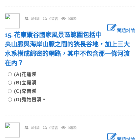
0討論
0留言
0追蹤
問題討論
15. 花東縱谷國家風景區範圍包括中
央山脈與海岸山脈之間的狹長谷地，加上三大
水系構成綿密的網路，其中不包含那一條河流
在內？
(A)花蓮溪
(B)立霧溪
(C)卑南溪
(D)秀姑巒溪。
0討論
0留言
0追蹤
問題討論