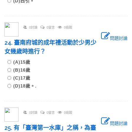
(D)西引。
0討論
0留言
0追蹤
問題討論
24. 臺南府城的成年禮活動於少男少
女幾歲時進行？
(A)15歲
(B)16歲
(C)17歲
(D)18歲。.
0討論
0留言
0追蹤
問題討論
25. 有「臺灣第一水庫」之稱，為臺