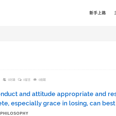
新手上路
0討論
0留言
0追蹤
onduct and attitude appropriate and re
ete, especially grace in losing, can be
)PHILOSOPHY