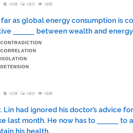
0討論
0留言
0追蹤
s far as global energy consumption is co
tive
between wealth and energ
)CONTRADICTION
)CORRELATION
)ISOLATION
)DETENSION
0討論
0留言
0追蹤
r. Lin had ignored his doctor’s advice fo
ke last month. He now has to
to a
tain his health.