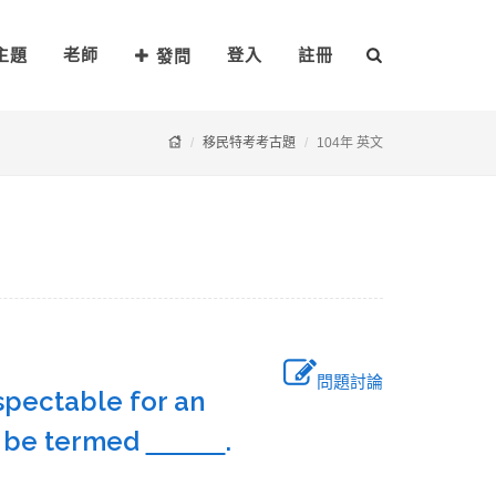
主題
老師
登入
註冊
發問
移民特考考古題
104年 英文
問題討論
spectable for an
st be termed
.