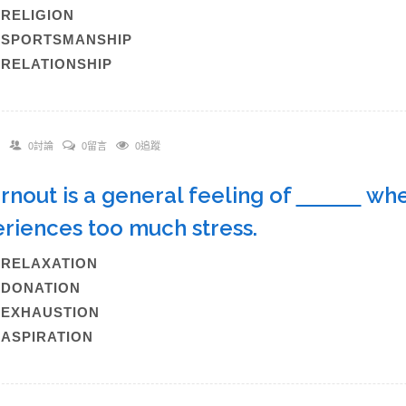
)RELIGION
)SPORTSMANSHIP
)RELATIONSHIP
0討論
0留言
0追蹤
urnout is a general feeling of
whe
riences too much stress.
)RELAXATION
)DONATION
)EXHAUSTION
)ASPIRATION