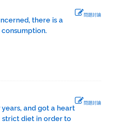
問題討論
ncerned, there is a
y consumption.
問題討論
r years, and got a heart
 strict diet in order to