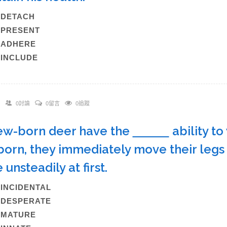
A)DETACH
B)PRESENT
C)ADHERE
)INCLUDE
0討論
0留言
0追蹤
ew-born deer have the
ability t
 born, they immediately move their legs
e unsteadily at first.
)INCIDENTAL
)DESPERATE
C)MATURE