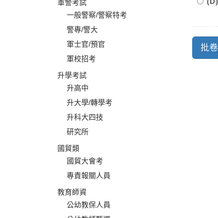
(D
軍警考試
一般警察/警察特考
警專/警大
軍士官/預官
軍校招考
升學考試
升高中
升大學/轉學考
升科大四技
研究所
國貿類
國貿大會考
專責報關人員
教育師資
公幼教保人員