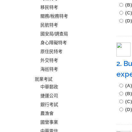
(B
移民特考
(C
關務/稅務特考
(D
民航特考
國安局/調查局
身心障礙特考
原住民特考
外交特考
2. B
海巡特考
expe
就業考試
(A
中華郵政
(B
捷運公司
(C
銀行考試
(D
農漁會
國營事業
中華電信