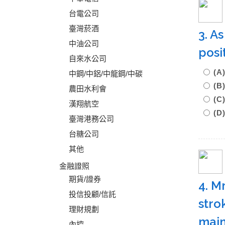
台電公司
臺灣菸酒
3. A
中油公司
posi
自來水公司
(A
中鋼/中鋁/中龍鋼/中碳
(B
農田水利會
(C
漢翔航空
(D
臺灣港務公司
台糖公司
其他
金融證照
期貨/證券
4. M
投信投顧/信託
stro
理財規劃
main
內控