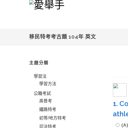
移民特考考古題 104年 英文
主題分類
學習法
學習方法
公職考試
高普考
1. C
鐵路特考
athl
初等/地方特考
(A
司法特考