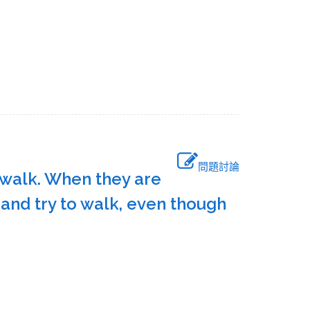
問題討論
o walk. When they are
 and try to walk, even though