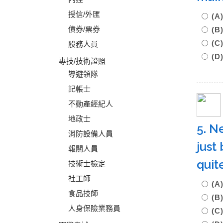
授信/外匯
(
債券/票券
(
(
股務人員
(D
專技/技術證照
導遊領隊
記帳士
不動產經紀人
地政士
5. N
消防設備人員
just
報關人員
quit
技術士檢定
社工師
(A
食品技師
(B
人身保險業務員
(