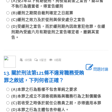
(A)受2年以下有期徒刑、拘役或罰金之宣告，認以暫
不執行為適當者，得宣告緩刑
(B)緩刑之期間自裁判確定之日起算
(C)緩刑之效力及於從刑與保安處分之宣告
(D)受緩刑之宣告，而於緩刑期內因故意犯他罪，在緩
刑期內受逾六月有期徒刑之宣告確定者，撤銷其宣
告。
0討論
0留言
0追蹤
問題討論
13. 關於刑法第121條不違背職務受賄
罪之敘述，下列何者正確？
(A)本罪之行為態樣不包含單純之要求
(B)本罪之成立不須檢視賄賂與職務行為之對價關係
(C)若收受之時係於就任公務員之前，亦得適用本罪
(D)本罪之行為主體包含仲裁人。