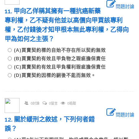
問題討論
11. 甲向乙佯稱其擁有一種抗癌新藥
專利權，乙不疑有他並以高價向甲買該專利
權，乙付錢後才知甲根本無此專利權，乙得向
甲為如何之主張？
(A)買賣契約標的自始不存在所以契約無效
(B)買賣契約有效且甲負物之瑕疵擔保責任
(C)買賣契約有效且甲負權利瑕疵擔保責任
(D)買賣契約因標的嗣後不能而無效。
0討論
0留言
0追蹤
問題討論
12. 關於緩刑之敘述，下列何者錯
誤？