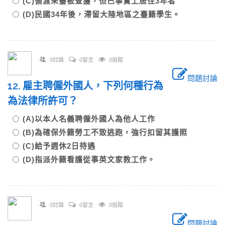
(C)偷渡來臺被查獲，但已事實上居住3年者
(D)民國34年後，滯留大陸地區之臺籍學生。
0討論
0留言
0追蹤
問題討論
12. 雇主聘僱外國人，下列何種行為
為法律所許可？
(A)以本人名義聘僱外國人為他人工作
(B)為確保外籍勞工不致逃跑，強行扣留其護照
(C)給予週休2日待遇
(D)指派外籍看護從事英文家教工作。
0討論
0留言
0追蹤
問題討論