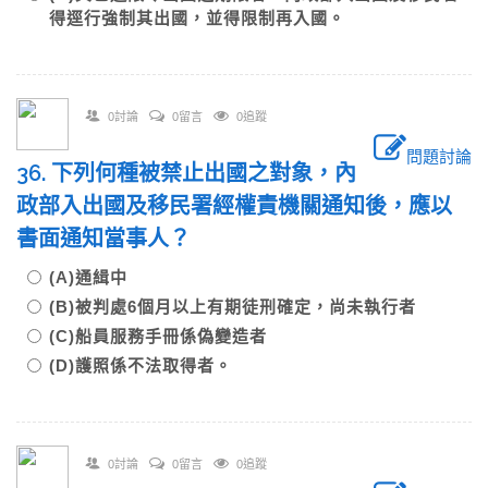
得逕行強制其出國，並得限制再入國。
0討論
0留言
0追蹤
問題討論
36. 下列何種被禁止出國之對象，內
政部入出國及移民署經權責機關通知後，應以
書面通知當事人？
(A)通緝中
(B)被判處6個月以上有期徒刑確定，尚未執行者
(C)船員服務手冊係偽變造者
(D)護照係不法取得者。
0討論
0留言
0追蹤