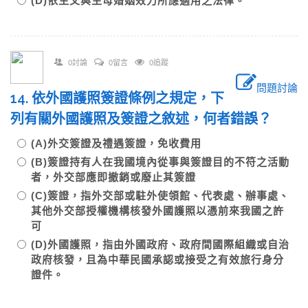
(D)依生父與生母婚姻效力所應適用之法律。
0討論
0留言
0追蹤
問題討論
14. 依外國護照簽證條例之規定，下
列有關外國護照及簽證之敘述，何者錯誤？
(A)外交簽證及禮遇簽證，免收費用
(B)簽證持有人在我國境內從事與簽證目的不符之活動
者，外交部應即撤銷或廢止其簽證
(C)簽證，指外交部或駐外使領館、代表處、辦事處、
其他外交部授權機構核發外國護照以憑前來我國之許
可
(D)外國護照，指由外國政府、政府間國際組織或自治
政府核發，且為中華民國承認或接受之有效旅行身分
證件。