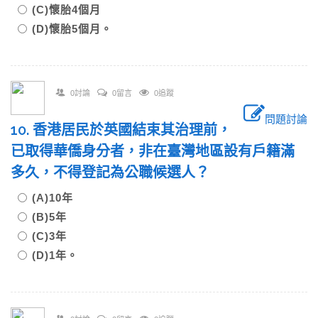
(C)懷胎4個月
(D)懷胎5個月。
0討論
0留言
0追蹤
問題討論
10. 香港居民於英國結束其治理前，
已取得華僑身分者，非在臺灣地區設有戶籍滿
多久，不得登記為公職候選人？
(A)10年
(B)5年
(C)3年
(D)1年。