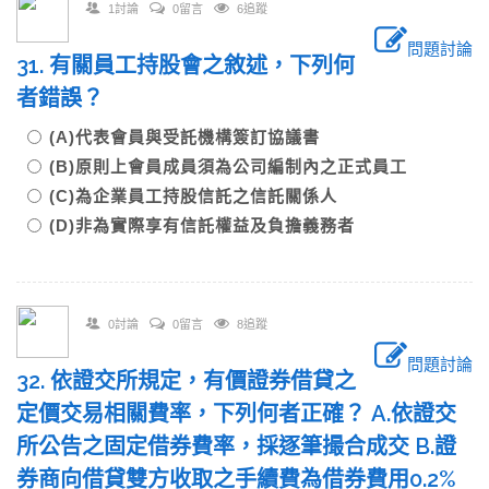
1討論
0留言
6追蹤
問題討論
31. 有關員工持股會之敘述，下列何
者錯誤？
(A)代表會員與受託機構簽訂協議書
(B)原則上會員成員須為公司編制內之正式員工
(C)為企業員工持股信託之信託關係人
(D)非為實際享有信託權益及負擔義務者
0討論
0留言
8追蹤
問題討論
32. 依證交所規定，有價證券借貸之
定價交易相關費率，下列何者正確？ A.依證交
所公告之固定借券費率，採逐筆撮合成交 B.證
券商向借貸雙方收取之手續費為借券費用0.2%