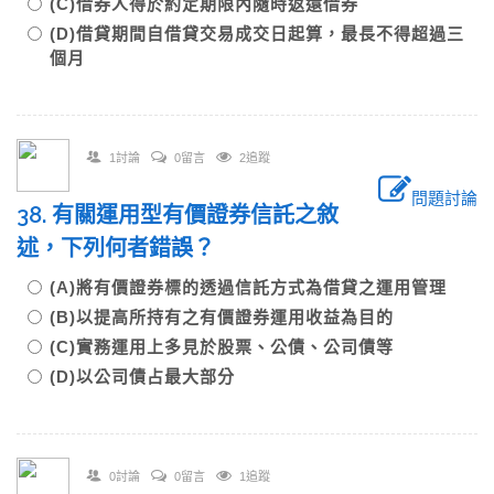
(C)借券人得於約定期限內隨時返還借券
(D)借貸期間自借貸交易成交日起算，最長不得超過三
個月
1討論
0留言
2追蹤
問題討論
38. 有關運用型有價證券信託之敘
述，下列何者錯誤？
(A)將有價證券標的透過信託方式為借貸之運用管理
(B)以提高所持有之有價證券運用收益為目的
(C)實務運用上多見於股票、公債、公司債等
(D)以公司債占最大部分
0討論
0留言
1追蹤