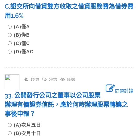
C.證交所向借貸雙方收取之借貸服務費為借券費
用1.6%
(A)僅A
(B)僅B
(C)僅C
(D)僅AC
1討論
0留言
6追蹤
問題討論
33. 公開發行公司之董事以公司股票
辦理有價證券信託，應於何時辦理股票轉讓之
事後申報？
(A)次月五日
(B)次月十日