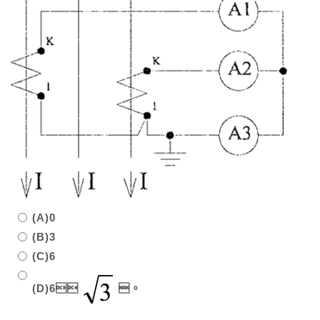
(A)0
(B)3
(C)6
(D)6
。