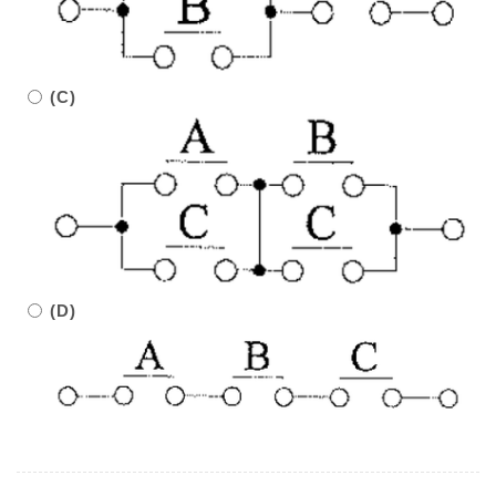
(C)
(D)