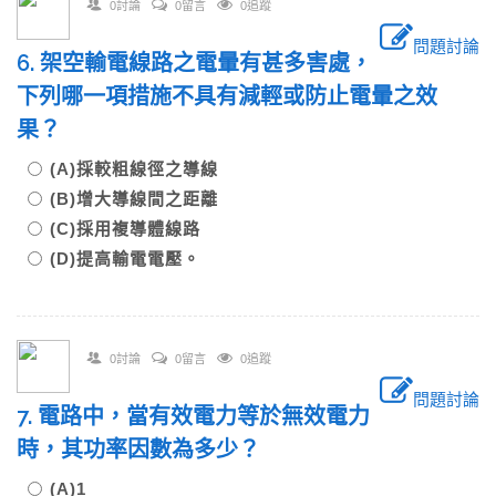
0討論
0留言
0追蹤
問題討論
6. 架空輸電線路之電暈有甚多害處，
下列哪一項措施不具有減輕或防止電暈之效
果？
(A)採較粗線徑之導線
(B)增大導線間之距離
(C)採用複導體線路
(D)提高輸電電壓。
0討論
0留言
0追蹤
問題討論
7. 電路中，當有效電力等於無效電力
時，其功率因數為多少？
(A)1