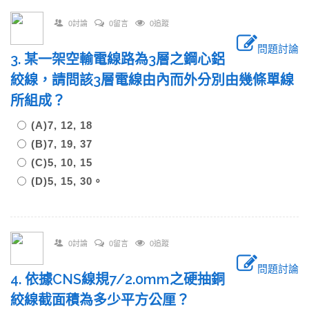
0討論
0留言
0追蹤
問題討論
3. 某一架空輸電線路為3層之鋼心鋁
絞線，請問該3層電線由內而外分別由幾條單線
所組成？
(A)7, 12, 18
(B)7, 19, 37
(C)5, 10, 15
(D)5, 15, 30。
0討論
0留言
0追蹤
問題討論
4. 依據CNS線規7/2.0mm之硬抽銅
絞線截面積為多少平方公厘？