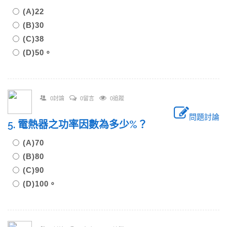
(A)22
(B)30
(C)38
(D)50。
0討論
0留言
0追蹤
問題討論
5. 電熱器之功率因數為多少%？
(A)70
(B)80
(C)90
(D)100。