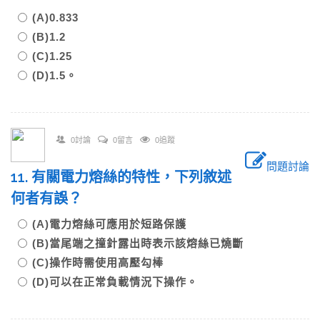
(A)0.833
(B)1.2
(C)1.25
(D)1.5。
0討論
0留言
0追蹤
問題討論
11. 有關電力熔絲的特性，下列敘述
何者有誤？
(A)電力熔絲可應用於短路保護
(B)當尾端之撞針露出時表示該熔絲已燒斷
(C)操作時需使用高壓勾棒
(D)可以在正常負載情況下操作。