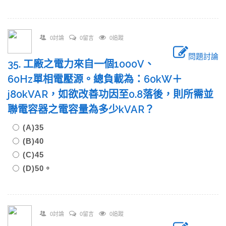
0討論
0留言
0追蹤
問題討論
35. 工廠之電力來自一個1000V、
60Hz單相電壓源。總負載為：60kW＋
j80kVAR，如欲改善功因至0.8落後，則所需並
聯電容器之電容量為多少kVAR？
(A)35
(B)40
(C)45
(D)50。
0討論
0留言
0追蹤