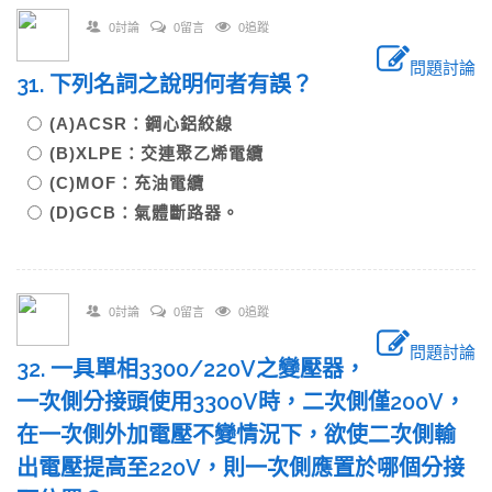
0討論
0留言
0追蹤
問題討論
31. 下列名詞之說明何者有誤？
(A)ACSR：鋼心鋁絞線
(B)XLPE：交連聚乙烯電纜
(C)MOF：充油電纜
(D)GCB：氣體斷路器。
0討論
0留言
0追蹤
問題討論
32. 一具單相3300/220V之變壓器，
一次側分接頭使用3300V時，二次側僅200V，
在一次側外加電壓不變情況下，欲使二次側輸
出電壓提高至220V，則一次側應置於哪個分接