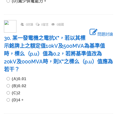
(D)減少供電能力。
0討論
0留言
0追蹤
問題討論
30. 某一發電機之電抗X"，若以其標
示銘牌上之額定值10kV及500MVA為基準值
時，標么（p.u）值為0.2，若將基準值改為
20kV及000MVA時，則X"之標么（p.u）值應為
若干？
(A)0.01
(B)0.02
(C)2
(D)4。