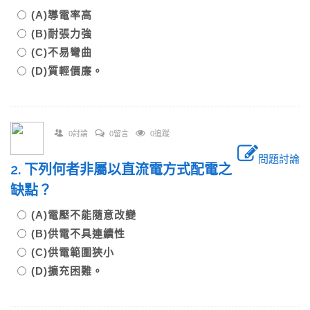
(A)導電率高
(B)耐張力強
(C)不易彎曲
(D)質輕價廉。
0討論
0留言
0追蹤
問題討論
2. 下列何者非屬以直流電方式配電之
缺點？
(A)電壓不能隨意改變
(B)供電不具連續性
(C)供電範圍狹小
(D)擴充困難。