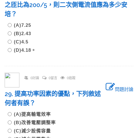
之匝比為200/5，則二次側電流值應為多少安
培？
(A)7.25
(B)2.43
(C)4.5
(D)4.18。
0討論
0留言
0追蹤
問題討論
29. 提高功率因素的優點，下列敘述
何者有誤？
(A)提高輸電效率
(B)改善電壓調整率
(C)減少設備容量