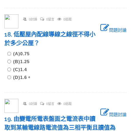
0討論
0留言
0追蹤
問題討論
18. 低壓屋內配線導線之線徑不得小
於多少公厘？
(A)0.75
(B)1.25
(C)1.4
(D)1.6。
0討論
0留言
0追蹤
問題討論
19. 由變電所電表盤面之電流表中讀
取到某輸電線路電流值為三相平衡且讀值為