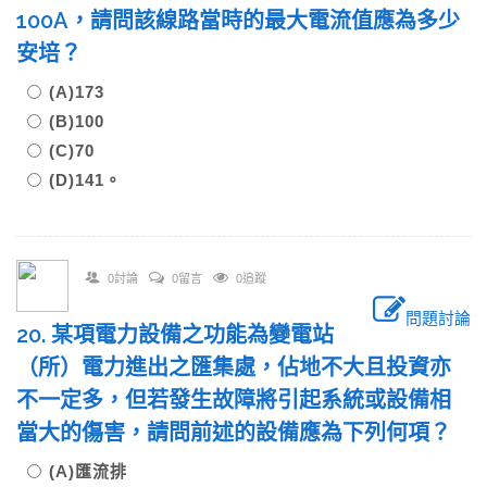
100A，請問該線路當時的最大電流值應為多少
安培？
(A)173
(B)100
(C)70
(D)141。
0討論
0留言
0追蹤
問題討論
20. 某項電力設備之功能為變電站
（所）電力進出之匯集處，佔地不大且投資亦
不一定多，但若發生故障將引起系統或設備相
當大的傷害，請問前述的設備應為下列何項？
(A)匯流排