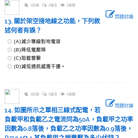
0討論
0留言
0追蹤
問題討論
13. 關於架空接地線之功能，下列敘
述何者有誤？
(A)減少導線對地電容
(B)降低電壓降
(C)阻截雷擊
(D)減低通訊感應干擾。
0討論
0留言
0追蹤
問題討論
14. 如圖所示之單相三線式配電，若
負載甲和負載乙之電流同為50A，負載甲之功率
因數為0.8落後，負載乙之功率因數為0.9落後，
R＝0.1Ω，其負載甲之端電壓為多少伏特？