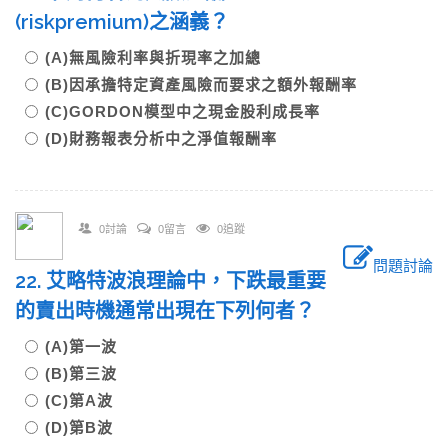
(riskpremium)之涵義？
(A)無風險利率與折現率之加總
(B)因承擔特定資產風險而要求之額外報酬率
(C)GORDON模型中之現金股利成長率
(D)財務報表分析中之淨值報酬率
0討論
0留言
0追蹤
問題討論
22. 艾略特波浪理論中，下跌最重要
的賣出時機通常出現在下列何者？
(A)第一波
(B)第三波
(C)第A波
(D)第B波