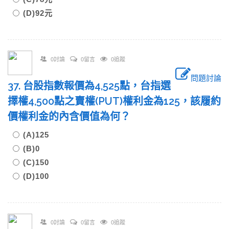
(D)92元
0討論
0留言
0追蹤
問題討論
37. 台股指數報價為4,525點，台指選
擇權4,500點之賣權(PUT)權利金為125，該履約
價權利金的內含價值為何？
(A)125
(B)0
(C)150
(D)100
0討論
0留言
0追蹤