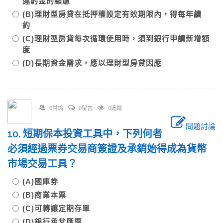
違約金的顧慮
(B)理財型房貸在抵押權設定有效期限內，得每年續
約
(C)理財型房貸每次循環使用時，須到銀行申請新增額
度
(D)長期資金需求，應以理財型房貸因應
0討論
0留言
0追蹤
問題討論
10. 短期保本投資工具中，下列何者
必須經過票券交易商簽證及承銷始得成為貨幣
市場交易工具？
(A)國庫券
(B)商業本票
(C)可轉讓定期存單
(D)銀行承兌匯票