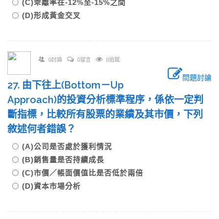
(C)乖離率在-12%至-15%之間
(D)形成黃金交叉
0討論
0留言
0追蹤
問題討論
27. 由下往上(Bottom－Up
Approach)的投資分析標準程序，係依一定判
斷指標，比較所有股票的業績及其市價，下列
敘述何者錯誤？
(A)公司是否處於獲利情況
(B)銷售量是否持續成長
(C)市價／帳面價值比是否低於兩倍
(D)資本市場分析