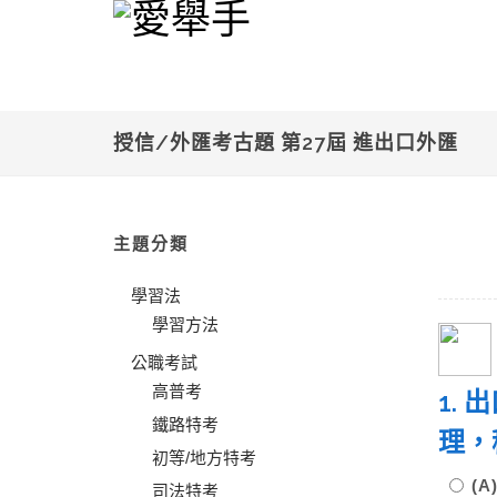
授信/外匯考古題 第27屆 進出口外匯
主題分類
學習法
學習方法
公職考試
高普考
1.
鐵路特考
理，
初等/地方特考
(A
司法特考