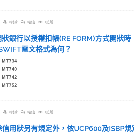
0討論
0留言
1追蹤
. 開狀銀行以授權扣帳(RE FORM)方式開
SWIFT電文格式為何？
) MT734
) MT740
) MT742
) MT752
0討論
0留言
1追蹤
. 除信用狀另有規定外，依UCP600及ISB