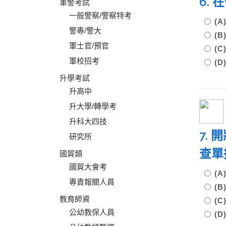
6.
軍警考試
一般警察/警察特考
(
警專/警大
(
軍士官/預官
(
軍校招考
(
升學考試
升高中
升大學/轉學考
升科大四技
7.
研究所
查單
國貿類
國貿大會考
(
專責報關人員
(
教育師資
(
公幼教保人員
(