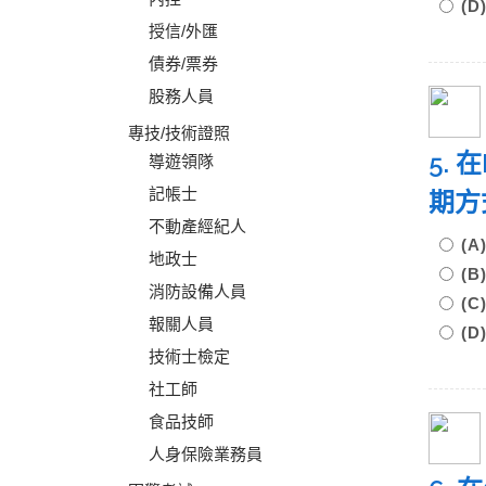
(
授信/外匯
債券/票券
股務人員
專技/技術證照
5.
導遊領隊
記帳士
期方
不動產經紀人
(
地政士
(
消防設備人員
(
報關人員
(
技術士檢定
社工師
食品技師
人身保險業務員