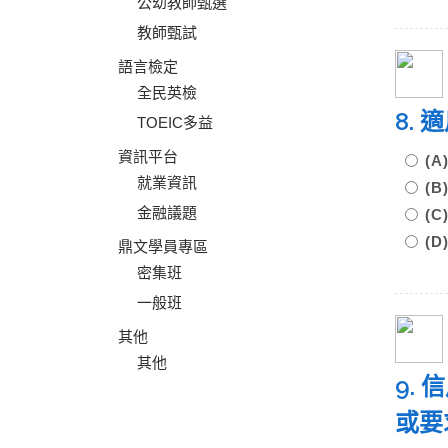
公幼教師甄選
教師甄試
語言檢定
全民英檢
8.
TOEIC多益
資訊平台
(
就業資訊
(
金融議題
(
(
鼎文學員專區
密集班
一般班
其他
其他
9. 
或要求