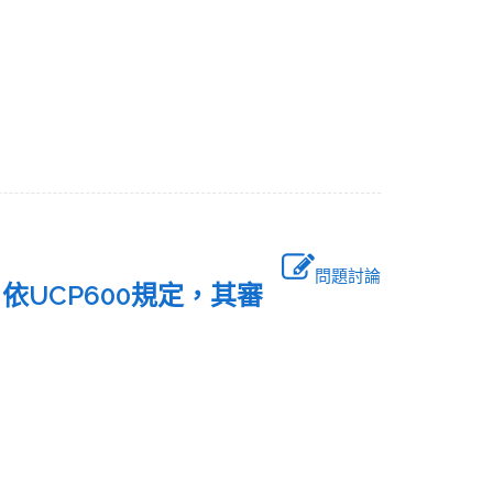
問題討論
依UCP600規定，其審
之？