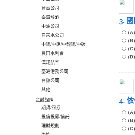
台電公司
臺灣菸酒
3.
中油公司
(
自來水公司
(
中鋼/中鋁/中龍鋼/中碳
(
農田水利會
(D
漢翔航空
臺灣港務公司
台糖公司
其他
4.
金融證照
期貨/證券
(
投信投顧/信託
(
理財規劃
(
內控