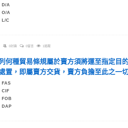
) D/A
) O/A
) L/C
0討論
0留言
1追蹤
 下列何種貿易條規屬於賣方須將運至指定目
處置，即屬賣方交貨，賣方負擔至此之一
) FAS
) CIF
C) FOB
) DAP