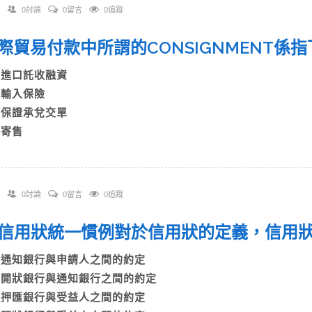
0討論
0留言
0追蹤
 國際貿易付款中所謂的CONSIGNMENT
A)進口託收融資
B)輸入保險
C)保證承兌交單
)寄售
0討論
0留言
0追蹤
 依信用狀統一慣例對於信用狀的定義，信
A)通知銀行與申請人之間的約定
B)開狀銀行與通知銀行之間的約定
C)押匯銀行與受益人之間的約定