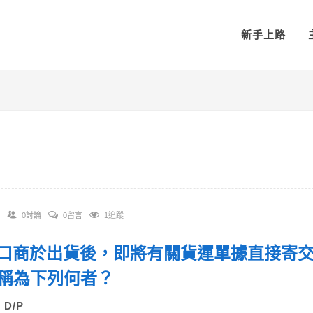
新手上路
0討論
0留言
1追蹤
 出口商於出貨後，即將有關貨運單據直接寄
稱為下列何者？
) D/P