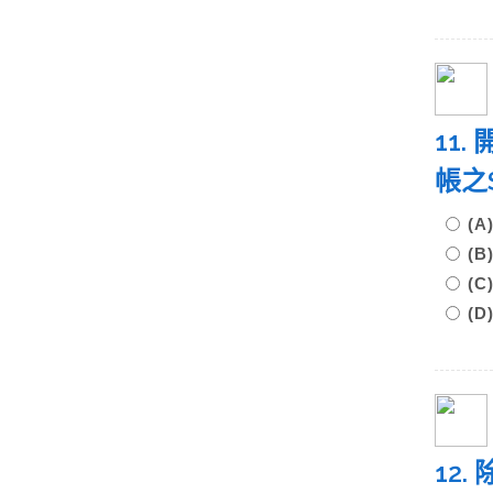
11
帳之
(A
(B
(C
(D
12