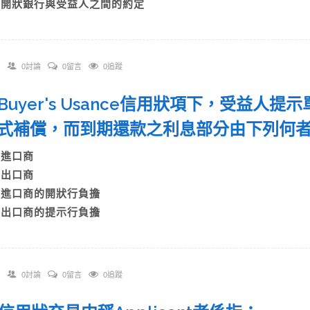
D)開狀銀行與受益人之間的約定
0討論
0留言
0追蹤
 在Buyer's Usance信用狀項下，受益
式補償，而到期還款之利息部分由下列何
A)進口商
B)出口商
C)進口商的開狀行負擔
D)出口商的提示行負擔
0討論
0留言
0追蹤