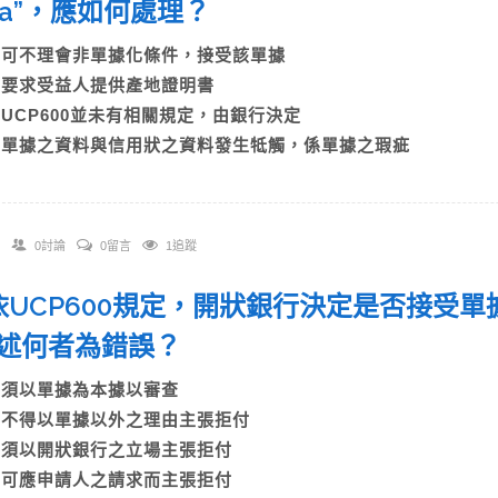
ina”，應如何處理？
A)可不理會非單據化條件，接受該單據
B)要求受益人提供產地證明書
C)UCP600並未有相關規定，由銀行決定
D)單據之資料與信用狀之資料發生牴觸，係單據之瑕疵
0討論
0留言
1追蹤
. 依UCP600規定，開狀銀行決定是否接
述何者為錯誤？
A)須以單據為本據以審查
B)不得以單據以外之理由主張拒付
C)須以開狀銀行之立場主張拒付
D)可應申請人之請求而主張拒付