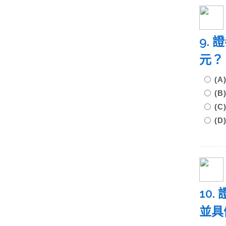
9.
元
(
(
(
(
10
並具