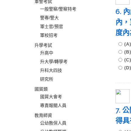
軍警考試
一般警察/警察特考
6.
警專/警大
內，
軍士官/預官
度
軍校招考
(
升學考試
(
升高中
(
升大學/轉學考
(D
升科大四技
研究所
國貿類
國貿大會考
專責報關人員
7.
教育師資
得具
公幼教保人員