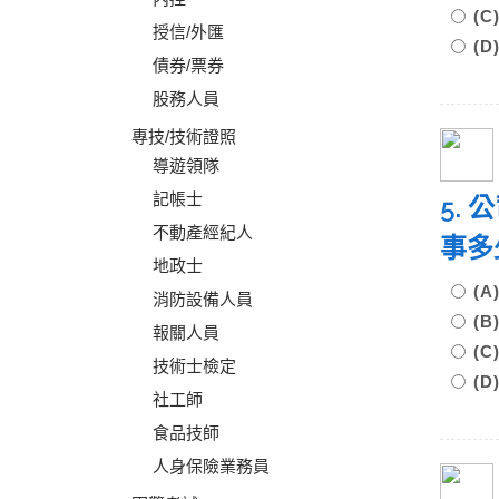
(
授信/外匯
(
債券/票券
股務人員
專技/技術證照
導遊領隊
記帳士
5.
不動產經紀人
事多
地政士
(
消防設備人員
(
報關人員
(
技術士檢定
(
社工師
食品技師
人身保險業務員