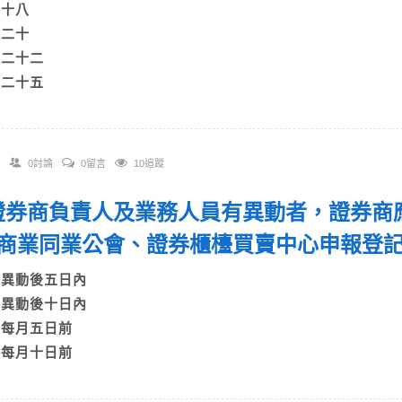
A)十八
B)二十
C)二十二
D)二十五
0討論
0留言
10追蹤
. 證券商負責人及業務人員有異動者，證券
商業同業公會、證券櫃檯買賣中心申報
A)異動後五日內
B)異動後十日內
C)每月五日前
D)每月十日前