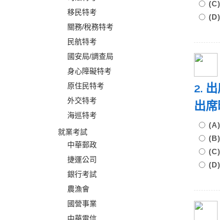
(
移民特考
(
關務/稅務特考
民航特考
國安局/調查局
身心障礙特考
2.
原住民特考
外交特考
出席
海巡特考
(
就業考試
(
中華郵政
(
捷運公司
(
銀行考試
農漁會
國營事業
中華電信