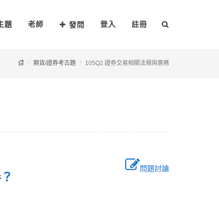
主題
老師
登入
註冊
發問
期貨/證券考古題
105Q2 證券交易相關法規與實務
問題討論
證券？