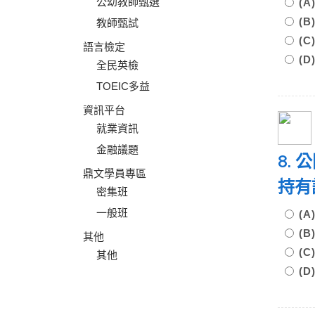
公幼教師甄選
(
(
教師甄試
(
語言檢定
(D
全民英檢
TOEIC多益
資訊平台
就業資訊
金融議題
8.
鼎文學員專區
持有
密集班
一般班
(
(
其他
(
其他
(