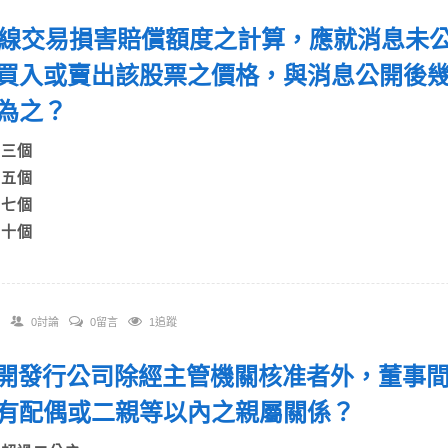
 內線交易損害賠償額度之計算，應就消息未
買入或賣出該股票之價格，與消息公開後
內為之？
A)三個
B)五個
C)七個
)十個
0討論
0留言
1追蹤
 公開發行公司除經主管機關核准者外，董事
有配偶或二親等以內之親屬關係？