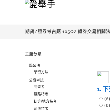
期貨/證券考古題 105Q2 證券交易相關
主題分類
學習法
學習方法
公職考試
高普考
1.
鐵路特考
(
初等/地方特考
(
司法特考