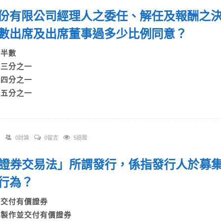
 股份有限公司經理人之委任、解任及報酬之
數出席及出席董事過多少比例同意？
A)半數
B)三分之一
C)四分之一
D)五分之一
0討論
0留言
5追蹤
 「證券交易法」所謂發行，係指發行人於募
種行為？
A)交付有價證券
B)製作並交付有價證券