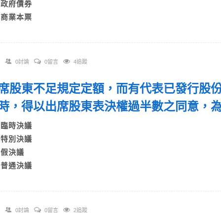
C)政府債券
D)商業本票
0討論
0留言
4追蹤
 出席股東不足規定定額，而有代表已發行股
時，得以出席股東表決權過半數之同意，
A)臨時決議
B)特別決議
C)假決議
D)普通決議
0討論
0留言
2追蹤