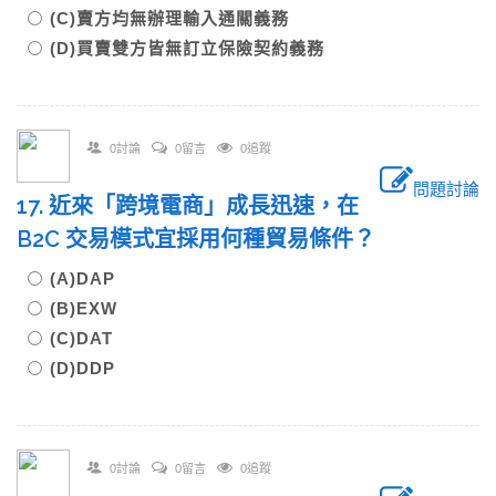
(C)賣方均無辦理輸入通關義務
(D)買賣雙方皆無訂立保險契約義務
0討論
0留言
0追蹤
問題討論
17. 近來「跨境電商」成長迅速，在
B2C 交易模式宜採用何種貿易條件？
(A)DAP
(B)EXW
(C)DAT
(D)DDP
0討論
0留言
0追蹤