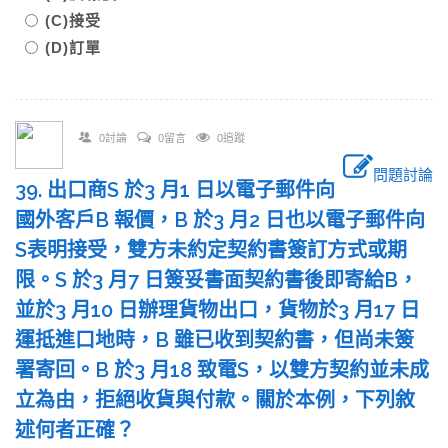
(C)接受
(D)訂單
0討論
0留言
0追蹤
問題討論
39. 出口商S 於3 月1 日以電子郵件向
國外客戶B 報價，B 於3 月2 日也以電子郵件向
S表明接受，雙方未約定契約書簽訂方式或期
限。S 於3 月7 日簽妥書面契約書後即寄給B，
並於3 月10 日辦理貨物出口，貨物於3 月17 日
運抵進口地時，B 雖已收到契約書，但尚未簽
署寄回。B 於3 月18 致電S，以雙方契約並未成
立為由，拒絕收貨與付款。關於本例，下列敘
述何者正確？