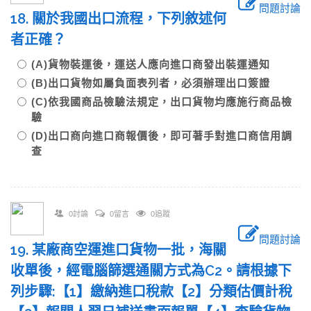
問題討論
18. 關於我國出口流程，下列敘述何
者正確？
(A)貨物裝運後，運送人應向進口商發出裝運通知
(B)出口貨物如屬負面表列者，必須辦理出口簽證
(C)依我國商品檢驗法規定，出口貨物均應施行商品檢
驗
(D)出口商向進口商報價後，即可著手對進口商信用調
查
0討論
0留言
0追蹤
問題討論
19. 某廠商空運進口貨物一批，海關
收單後，經電腦篩選通關方式為C2。請根據下
列步驟:【1】繳納進口稅款【2】分類估價計稅