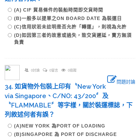
(A) CIF 貿易條件的裝船時間即交貨時間
(B)一般多以提單之ON BOARD DATE 為裝運日
(C)信用狀若未註明是否允許「轉運」，則視為允許
(D)如因第三者的故意或過失，致交貨遲延，賣方無須
負責
0討論
0留言
0追蹤
問題討論
34. 如貨物外包裝上印有〝New York
via Singapore、C/NO: 43/200〞及
〝FLAMMABLE〞等字樣，關於裝運標誌，下
列敘述何者有誤？
(A)NEW YORK 為PORT OF LOADING
(B)SINGAPORE 為 PORT OF DISCHARGE