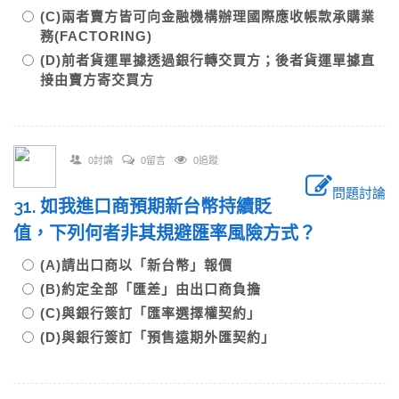
(C)兩者賣方皆可向金融機構辦理國際應收帳款承購業
務(FACTORING)
(D)前者貨運單據透過銀行轉交買方；後者貨運單據直
接由賣方寄交買方
0討論
0留言
0追蹤
問題討論
31. 如我進口商預期新台幣持續貶
值，下列何者非其規避匯率風險方式？
(A)請出口商以「新台幣」報價
(B)約定全部「匯差」由出口商負擔
(C)與銀行簽訂「匯率選擇權契約」
(D)與銀行簽訂「預售遠期外匯契約」