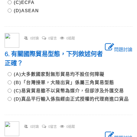
(C)ECFA
(D)ASEAN
0討論
0留言
0追蹤
問題討論
6. 有關國際貿易型態，下列敘述何者
正確？
(A)大多數國家對無形貿易均不設任何障礙
(B)「台灣接單，大陸出貨」係屬三角貿易型態
(C)易貨貿易雖不以貨幣為媒介，但卻涉及外匯交易
(D)真品平行輸入係指經由正式授權的代理商進口貨品
0討論
0留言
0追蹤