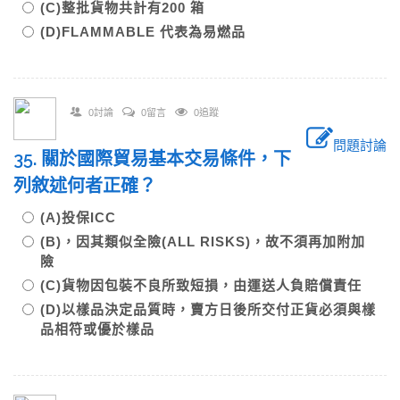
(C)整批貨物共計有200 箱
(D)FLAMMABLE 代表為易燃品
0討論
0留言
0追蹤
問題討論
35. 關於國際貿易基本交易條件，下
列敘述何者正確？
(A)投保ICC
(B)，因其類似全險(ALL RISKS)，故不須再加附加
險
(C)貨物因包裝不良所致短損，由運送人負賠償責任
(D)以樣品決定品質時，賣方日後所交付正貨必須與樣
品相符或優於樣品