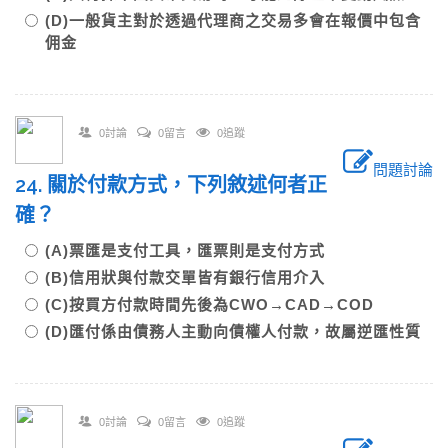
(D)一般貨主對於透過代理商之交易多會在報價中包含
佣金
0討論
0留言
0追蹤
問題討論
24. 關於付款方式，下列敘述何者正
確？
(A)票匯是支付工具，匯票則是支付方式
(B)信用狀與付款交單皆有銀行信用介入
(C)按買方付款時間先後為CWO→CAD→COD
(D)匯付係由債務人主動向債權人付款，故屬逆匯性質
0討論
0留言
0追蹤