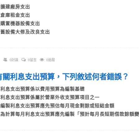
A)擴建廠房支出
B)倉庫租金支出
C)購置機器設備支出
D)舊設備大修及改良支出
0討論
0留言
0追蹤
. 有關利息支出預算，下列敘述何者錯誤？
A)利息支出預算係以費用預算為編製基礎
B)利息支出預算係屬於營業外收支預算項目之一
C)編製利息支出預算應先預估每月現金剩餘或短絀金額
D)為計算每月利息支出預算應先編製「預計每月長短期借款餘額