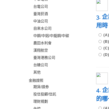
台電公司
臺灣菸酒
3.
中油公司
用時
自來水公司
(
中鋼/中鋁/中龍鋼/中碳
(
農田水利會
(
漢翔航空
(
臺灣港務公司
台糖公司
其他
金融證照
期貨/證券
4.
投信投顧/信託
的
理財規劃
(
內控