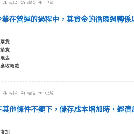
0討論
0留言
0追蹤
. 企業在營運的過程中，其資金的循環週轉
？
A)購貨
B)銷貨
C)現金
D)應收帳款
0討論
0留言
1追蹤
. 在其他條件不變下，儲存成本增加時，經
？
A)增加