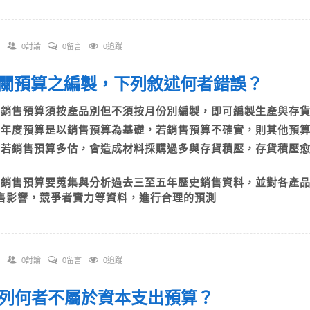
0討論
0留言
0追蹤
 有關預算之編製，下列敘述何者錯誤？
A)銷售預算須按產品別但不須按月份別編製，即可編製生產與
B)年度預算是以銷售預算為基礎，若銷售預算不確實，則其他
C)若銷售預算多估，會造成材料採購過多與存貨積壓，存貨積壓
難
D)銷售預算要蒐集與分析過去三至五年歷史銷售資料，並對各產
售影響，競爭者實力等資料，進行合理的預測
0討論
0留言
0追蹤
 下列何者不屬於資本支出預算？