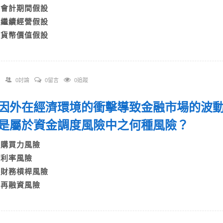
B)會計期間假設
C)繼續經營假設
D)貨幣價值假設
0討論
0留言
0追蹤
 如因外在經濟環境的衝擊導致金融市場的波
是屬於資金調度風險中之何種風險？
A)購買力風險
B)利率風險
C)財務槓桿風險
D)再融資風險