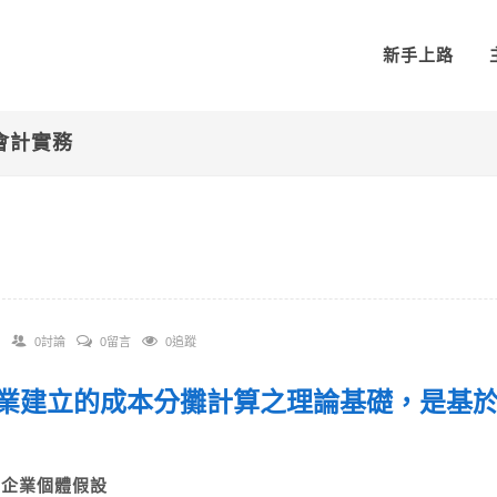
新手上路
會計實務
0討論
0留言
0追蹤
 企業建立的成本分攤計算之理論基礎，是基
？
A)企業個體假設