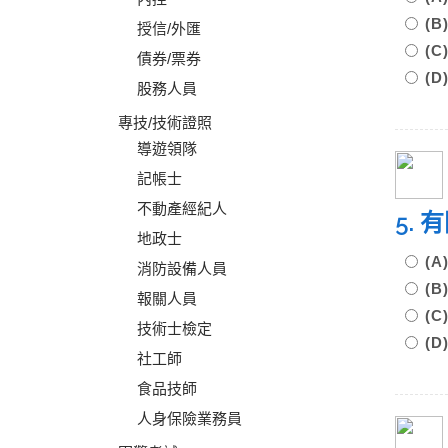
(
授信/外匯
(
債券/票券
(
股務人員
專技/技術證照
導遊領隊
記帳士
不動產經紀人
5.
地政士
(
消防設備人員
(
報關人員
(
技術士檢定
(
社工師
食品技師
人身保險業務員