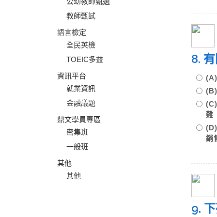
公幼教師甄選
教師甄試
語言檢定
全民英檢
8.
TOEIC多益
資訊平台
(
就業資訊
(
金融議題
(
鼎文學員專區
(
密集班
銷
一般班
其他
其他
9.