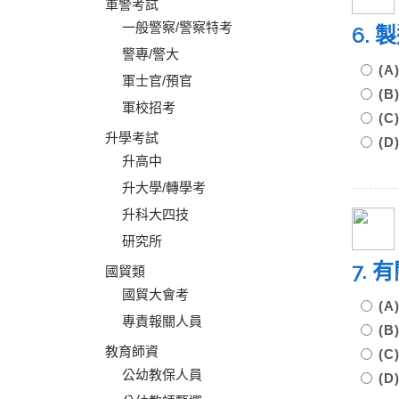
軍警考試
一般警察/警察特考
6.
警專/警大
(
軍士官/預官
(
軍校招考
(
升學考試
(
升高中
升大學/轉學考
升科大四技
研究所
7.
國貿類
國貿大會考
(
專責報關人員
(
教育師資
(
公幼教保人員
(