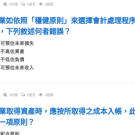
0討論
0留言
0追蹤
 企業如依照「穩健原則」來選擇會計處理程
，下列敘述何者錯誤？
A)可預估未來損失
B)不高估資產
C)不低估負債
D)可預估未來收入
0討論
0留言
0追蹤
 企業取得資產時，應按所取得之成本入帳，
哪一項原則？
A)配合原則