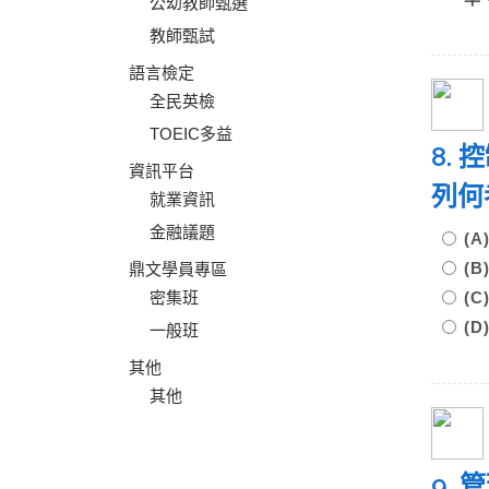
公幼教師甄選
教師甄試
語言檢定
全民英檢
TOEIC多益
8.
資訊平台
列何
就業資訊
金融議題
(
(
鼎文學員專區
密集班
(
(
一般班
其他
其他
9.