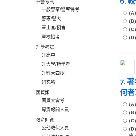
6.
軍警考試
一般警察/警察特考
(
警專/警大
(
軍士官/預官
(
軍校招考
(
升學考試
升高中
升大學/轉學考
升科大四技
7.
研究所
何者
國貿類
國貿大會考
(
專責報關人員
(
教育師資
(
公幼教保人員
(
率