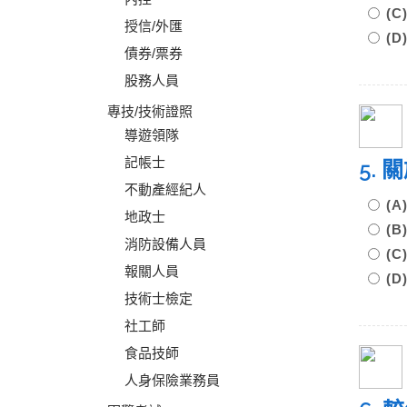
(
授信/外匯
(
債券/票券
股務人員
專技/技術證照
導遊領隊
記帳士
5.
不動產經紀人
(
地政士
(
消防設備人員
(
報關人員
(
技術士檢定
社工師
食品技師
人身保險業務員