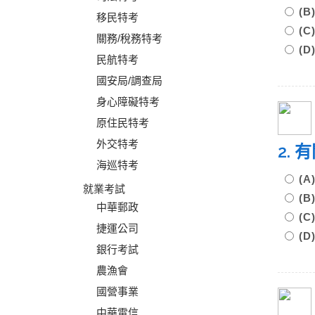
(
移民特考
(
關務/稅務特考
(
民航特考
國安局/調查局
身心障礙特考
原住民特考
外交特考
2.
海巡特考
(
就業考試
(
中華郵政
(
捷運公司
(
銀行考試
農漁會
國營事業
中華電信