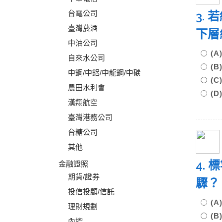
台電公司
3.
臺灣菸酒
下層
中油公司
(
自來水公司
(
中鋼/中鋁/中龍鋼/中碳
(
農田水利會
(
漢翔航空
臺灣港務公司
台糖公司
其他
4.
金融證照
期貨/證券
驟？
投信投顧/信託
(
理財規劃
(
內控