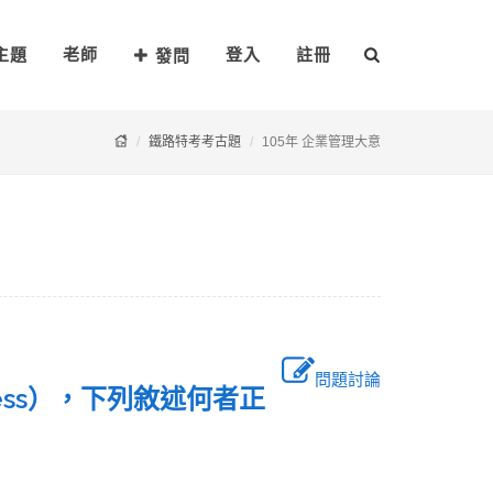
主題
老師
登入
註冊
發問
鐵路特考考古題
105年 企業管理大意
問題討論
veness），下列敘述何者正