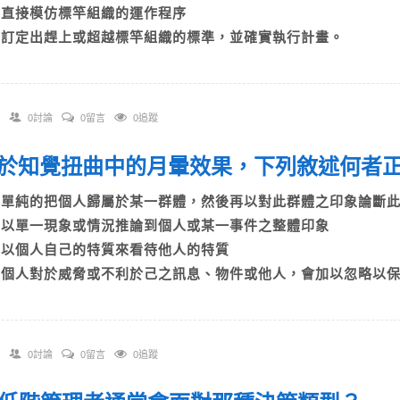
C)直接模仿標竿組織的運作程序
D)訂定出趕上或超越標竿組織的標準，並確實執行計畫。
0討論
0留言
0追蹤
 關於知覺扭曲中的月暈效果，下列敘述何者
A)單純的把個人歸屬於某一群體，然後再以對此群體之印象論斷
B)以單一現象或情況推論到個人或某一事件之整體印象
C)以個人自己的特質來看待他人的特質
D)個人對於威脅或不利於己之訊息、物件或他人，會加以忽略以
0討論
0留言
0追蹤