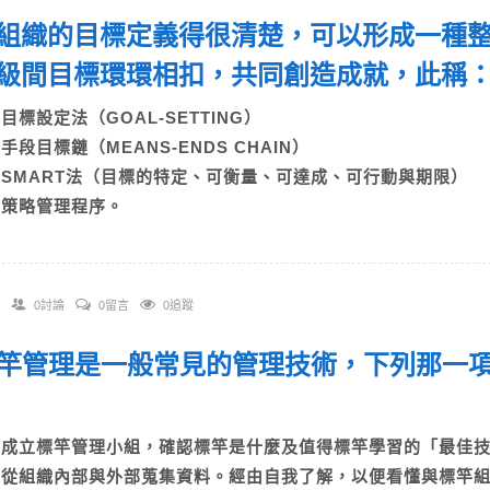
 若組織的目標定義得很清楚，可以形成一種
級間目標環環相扣，共同創造成就，此稱
A)目標設定法（GOAL-SETTING）
B)手段目標鏈（MEANS-ENDS CHAIN）
C)SMART法（目標的特定、可衡量、可達成、可行動與期限）
D)策略管理程序。
0討論
0留言
0追蹤
 標竿管理是一般常見的管理技術，下列那一
A)成立標竿管理小組，確認標竿是什麼及值得標竿學習的「最佳
B)從組織內部與外部蒐集資料。經由自我了解，以便看懂與標竿