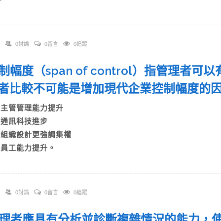
0討論
0留言
0追蹤
 控制幅度（span of control）指管理
者比較不可能是增加現代企業控制幅度的
A)主管管理能力提升
B)通訊科技進步
C)組織設計更強調集權
D)員工能力提升。
0討論
0留言
0追蹤
 管理者應具有分析並診斷複雜情況的能力，