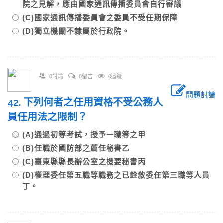
院之見解，應由國家通訊傳播委員會自行審議
(C)國家通訊傳播委員會之委員不受任期保障
(D)獨立機關不隸屬於行政院。
0討論
0留言
0追蹤
問題討論
42. 下列何者之任用資格不受公務人
員任用法之限制？
(A)通過初等考試，授予一職等之甲
(B)任職於國防部之薦任秘書乙
(C)臺東縣縣長辦公室之機要秘書丙
(D)權理委任第五職等職務之已銓敘委任第三職等人員
丁。