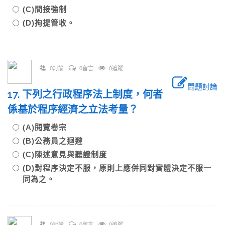
(C)間接強制
(D)拘提管收。
0討論
0留言
0追蹤
問題討論
17. 下列之行政程序法上制度，何者
係基於程序經濟之立法考量？
(A)閱覽卷宗
(B)公務員之迴避
(C)陳述意見與聽證制度
(D)對程序決定不服，原則上應併同對實體決定不服一
同為之。
0討論
0留言
0追蹤