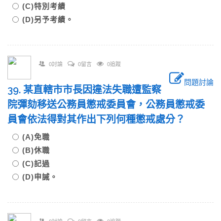
(C)特別考績
(D)另予考績。
0討論
0留言
0追蹤
問題討論
39. 某直轄市市長因違法失職遭監察
院彈劾移送公務員懲戒委員會，公務員懲戒委
員會依法得對其作出下列何種懲戒處分？
(A)免職
(B)休職
(C)記過
(D)申誡。