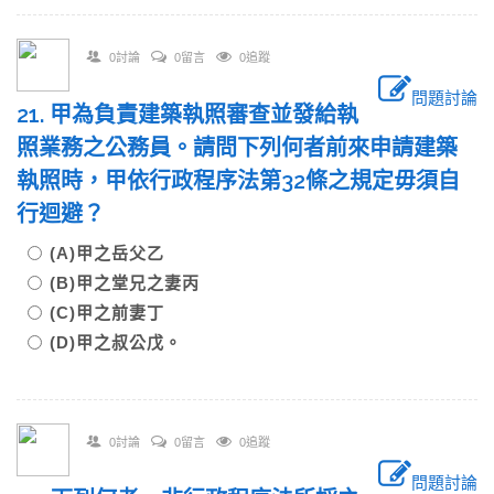
0討論
0留言
0追蹤
問題討論
21. 甲為負責建築執照審查並發給執
照業務之公務員。請問下列何者前來申請建築
執照時，甲依行政程序法第32條之規定毋須自
行迴避？
(A)甲之岳父乙
(B)甲之堂兄之妻丙
(C)甲之前妻丁
(D)甲之叔公戊。
0討論
0留言
0追蹤
問題討論