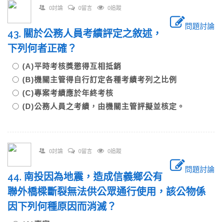
0討論
0留言
0追蹤
問題討論
43. 關於公務人員考績評定之敘述，
下列何者正確？
(A)平時考核獎懲得互相抵銷
(B)機關主管得自行訂定各種考績考列之比例
(C)專案考績應於年終考核
(D)公務人員之考績，由機關主管評擬並核定。
0討論
0留言
0追蹤
問題討論
44. 南投因為地震，造成信義鄉公有
聯外橋樑斷裂無法供公眾通行使用，該公物係
因下列何種原因而消滅？