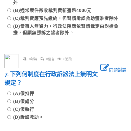
外
(B)通常案件徵收裁判費新臺幣4000元
(C)裁判費應預先繳納，但聲請訴訟救助獲准者除外
(D)當事人無資力，行政法院應依聲請裁定由對造負
擔，但顯無勝訴之望者除外。
0討論
0留言
0追蹤
問題討論
7. 下列何制度在行政訴訟法上無明文
規定？
(A)假扣押
(B)假處分
(C)假執行
(D)訴訟救助。