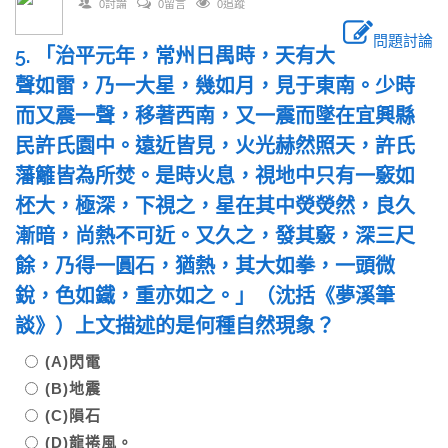
0討論
0留言
0追蹤
問題討論
5. 「治平元年，常州日禺時，天有大
聲如雷，乃一大星，幾如月，見于東南。少時
而又震一聲，移著西南，又一震而墜在宜興縣
民許氏園中。遠近皆見，火光赫然照天，許氏
藩籬皆為所焚。是時火息，視地中只有一竅如
柸大，極深，下視之，星在其中熒熒然，良久
漸暗，尚熱不可近。又久之，發其竅，深三尺
餘，乃得一圓石，猶熱，其大如拳，一頭微
銳，色如鐵，重亦如之。」（沈括《夢溪筆
談》）上文描述的是何種自然現象？
(A)閃電
(B)地震
(C)隕石
(D)龍捲風。