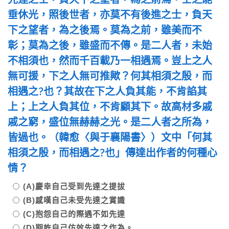
垂休光，照後世者，亦莫不有後進之士，負天
下之望者，為之後焉。莫為之前，雖美而不
彰；莫為之後，雖盛而不傳。是二人者，未始
不相須也，然而千百載乃一相遇焉。豈上之人
無可援，下之人無可推歟？何其相須之殷，而
相遇之?也？其故在下之人負其能，不肯諂其
上；上之人負其位，不肯顧其下。故高材多戚
戚之窮，盛位無赫赫之光。是二人者之所為，
皆過也。（韓愈〈與于襄陽書〉）文中「何其
相須之殷，而相遇之?也」傳達出作者的何種心
情？
(A)慶幸自己受到先達之提拔
(B)感嘆自己未受先達之賞識
(C)抱怨自己的際遇不如先達
(D)期許自己仿效先達之作為。