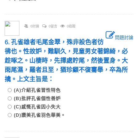
0討論
0留言
0追蹤
問題討論
6. 孔雀雄者毛尾金翠，殊非設色者彷
彿也。性故妒，難馴久，見童男女著錦綺，必
趁啄之。山棲時，先擇處貯尾，然後置身。大
雨尾濕，羅者且至，猶珍顧不復騫舉，卒為所
擒。上文主旨是：
(A)介紹孔雀習性特色
(B)批評孔雀個性善妒
(C)感慨孔雀因小失大
(D)讚美孔雀羽色華美。