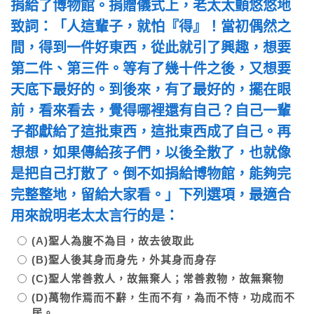
捐給了博物館。捐贈儀式上，老太太顫悠悠地
致詞：「人這輩子，就怕『得』！當初偶然之
間，得到一件好東西，從此就引了興趣，想要
第二件、第三件。等有了幾十件之後，又想要
天底下最好的。到後來，有了最好的，擺在眼
前，看來看去，覺得哪裡還有自己？自己一輩
子都獻給了這批東西，這批東西成了自己。再
想想，如果傳給孩子們，以後全散了，也就像
是把自己打散了。倒不如捐給博物館，能夠完
完整整地，留給大家看。」下列選項，最適合
用來說明老太太言行的是：
(A)聖人為腹不為目，故去彼取此
(B)聖人後其身而身先，外其身而身存
(C)聖人常善救人，故無棄人；常善救物，故無棄物
(D)萬物作焉而不辭，生而不有，為而不恃，功成而不
居。