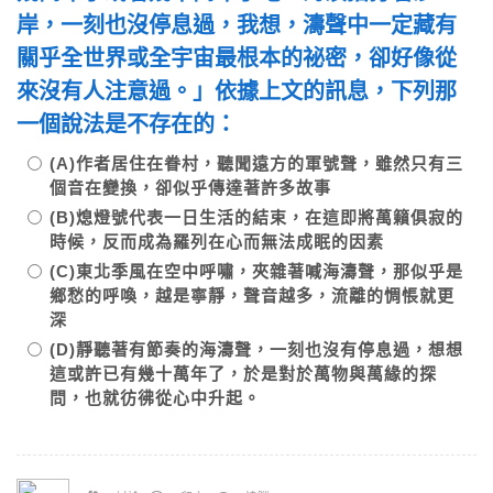
岸，一刻也沒停息過，我想，濤聲中一定藏有
關乎全世界或全宇宙最根本的祕密，卻好像從
來沒有人注意過。」依據上文的訊息，下列那
一個說法是不存在的：
(A)作者居住在眷村，聽聞遠方的軍號聲，雖然只有三
個音在變換，卻似乎傳達著許多故事
(B)熄燈號代表一日生活的結束，在這即將萬籟俱寂的
時候，反而成為羅列在心而無法成眠的因素
(C)東北季風在空中呼嘯，夾雜著喊海濤聲，那似乎是
鄉愁的呼喚，越是寧靜，聲音越多，流離的惆悵就更
深
(D)靜聽著有節奏的海濤聲，一刻也沒有停息過，想想
這或許已有幾十萬年了，於是對於萬物與萬緣的探
問，也就彷彿從心中升起。