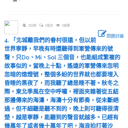
0討論
0留言
0追蹤
問題討論
4. 「北城離我們的眷村很遠，但以前
世界寧靜，早晚有時還聽得到軍營傳來的號
聲，只Do、Mi、Sol 三個音，也能組成繁複的
故事似的。當晚上十點，遙遠的軍營傳來忽明
忽暗的熄燈號，整個多紛的世界就也都要埋入
昏睡的黑夜了，而我聽了總是睡不著。秋冬之
際，東北季風在空中呼嘯，裡面夾雜著從五結
那邊傳來的海濤，海濤十分有節奏，從未斷絕
過，但不細聽是聽不到的，晚上則可聽得很清
楚，越是寧靜，能聽到的聲音就越多。已經有
幾萬年了或者幾十萬年了吧，海浪拍打著沙