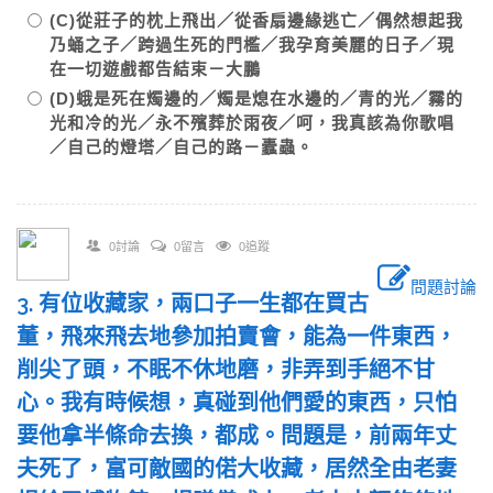
(C)從莊子的枕上飛出／從香扇邊緣逃亡／偶然想起我
乃蛹之子／跨過生死的門檻／我孕育美麗的日子／現
在一切遊戲都告結束－大鵬
(D)蛾是死在燭邊的／燭是熄在水邊的／青的光／霧的
光和冷的光／永不殯葬於雨夜／呵，我真該為你歌唱
／自己的燈塔／自己的路－蠹蟲。
0討論
0留言
0追蹤
問題討論
3. 有位收藏家，兩口子一生都在買古
董，飛來飛去地參加拍賣會，能為一件東西，
削尖了頭，不眠不休地磨，非弄到手絕不甘
心。我有時候想，真碰到他們愛的東西，只怕
要他拿半條命去換，都成。問題是，前兩年丈
夫死了，富可敵國的偌大收藏，居然全由老妻