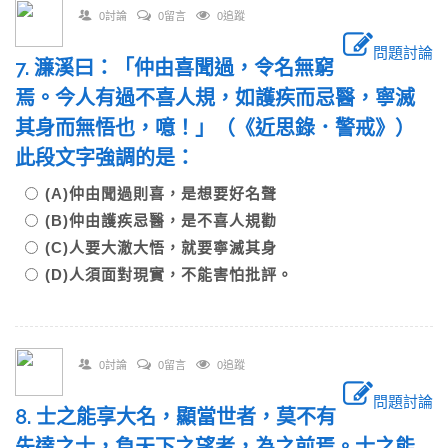
0討論
0留言
0追蹤
問題討論
7. 濂溪曰：「仲由喜聞過，令名無窮
焉。今人有過不喜人規，如護疾而忌醫，寧滅
其身而無悟也，噫！」（《近思錄．警戒》）
此段文字強調的是：
(A)仲由聞過則喜，是想要好名聲
(B)仲由護疾忌醫，是不喜人規勸
(C)人要大澈大悟，就要寧滅其身
(D)人須面對現實，不能害怕批評。
0討論
0留言
0追蹤
問題討論
8. 士之能享大名，顯當世者，莫不有
先達之士，負天下之望者，為之前焉。士之能