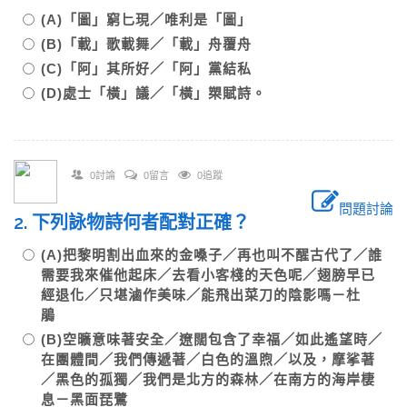
(A)「圖」窮匕現／唯利是「圖」
(B)「載」歌載舞／「載」舟覆舟
(C)「阿」其所好／「阿」黨結私
(D)處士「橫」議／「橫」槊賦詩。
0討論
0留言
0追蹤
問題討論
2. 下列詠物詩何者配對正確？
(A)把黎明割出血來的金嗓子／再也叫不醒古代了／誰
需要我來催他起床／去看小客棧的天色呢／翅膀早已
經退化／只堪滷作美味／能飛出菜刀的陰影嗎－杜
鵑
(B)空曠意味著安全／遼闊包含了幸福／如此遙望時／
在團體間／我們傳遞著／白色的溫煦／以及，摩挲著
／黑色的孤獨／我們是北方的森林／在南方的海岸棲
息－黑面琵鷺