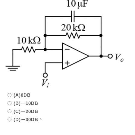
(A)0DB
(B)－10DB
(C)－20DB
(D)－30DB。