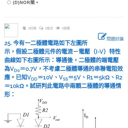
(D)NOR閘。
0討論
0留言
0追蹤
問題討論
25. 今有一二極體電路如下左圖所
示，假設二極體元件的電流－電壓（I-V）特性
曲線如下右圖所示：導通後，二極體的端電壓
為V
＝0.7V，不考慮二極體導通的串聯電阻效
D0
應。已知V
＝10V、V
＝5V、R1＝5kΩ、R2
DD
SS
＝10kΩ。試研判此電路中兩顆二極體的導通情
形：