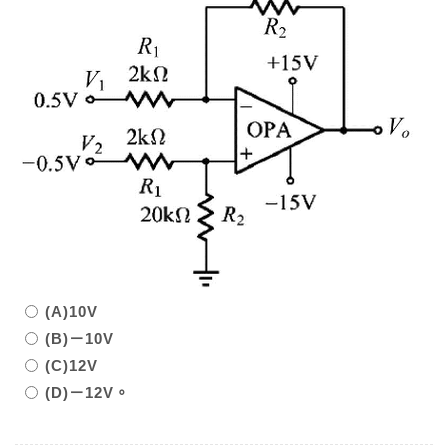
(A)10V
(B)－10V
(C)12V
(D)－12V。