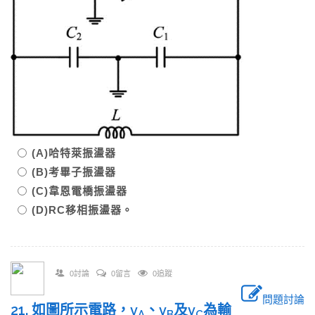
(A)哈特萊振盪器
(B)考畢子振盪器
(C)韋恩電橋振盪器
(D)RC移相振盪器。
0討論
0留言
0追蹤
問題討論
21. 如圖所示電路，v
、v
及v
為輸
A
B
C