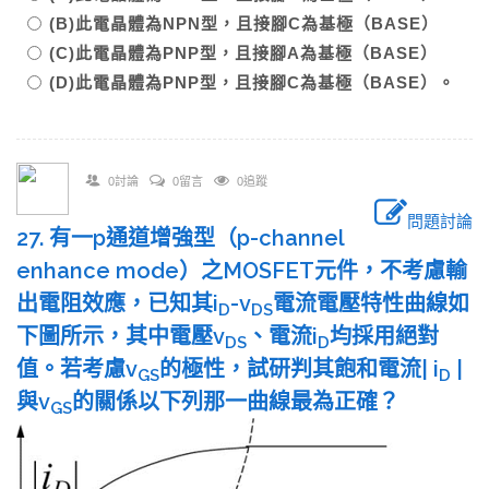
(B)此電晶體為NPN型，且接腳C為基極（BASE）
(C)此電晶體為PNP型，且接腳A為基極（BASE）
(D)此電晶體為PNP型，且接腳C為基極（BASE）。
0討論
0留言
0追蹤
問題討論
27. 有一p通道增強型（p-channel
enhance mode）之MOSFET元件，不考慮輸
出電阻效應，已知其i
-v
電流電壓特性曲線如
D
DS
下圖所示，其中電壓v
、電流i
均採用絕對
DS
D
值。若考慮v
的極性，試研判其飽和電流| i
|
GS
D
與v
的關係以下列那一曲線最為正確？
GS