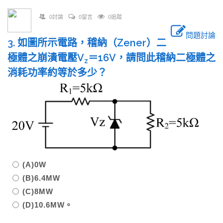
0討論
0留言
0追蹤
問題討論
3. 如圖所示電路，稽納（Zener）二
極體之崩潰電壓V
＝16V，請問此稽納二極體之
z
消耗功率約等於多少？
(A)0W
(B)6.4MW
(C)8MW
(D)10.6MW。