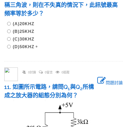
稱三角波，則在不失真的情況下，此訊號最高
頻率等於多少？
(A)20KHZ
(B)25KHZ
(C)30KHZ
(D)50KHZ。
0討論
0留言
0追蹤
問題討論
11. 如圖所示電路，請問Q
與Q
所構
1
2
成之放大器的組態分別為何？