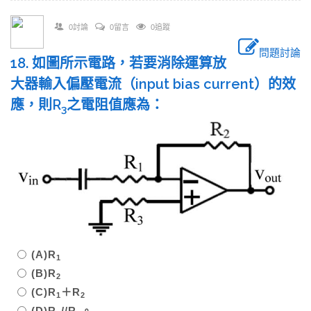
0討論
0留言
0追蹤
問題討論
18. 如圖所示電路，若要消除運算放
大器輸入偏壓電流（input bias current）的效
應，則R
之電阻值應為：
3
(A)R
1
(B)R
2
(C)R
＋R
1
2
(D)R
//R
。