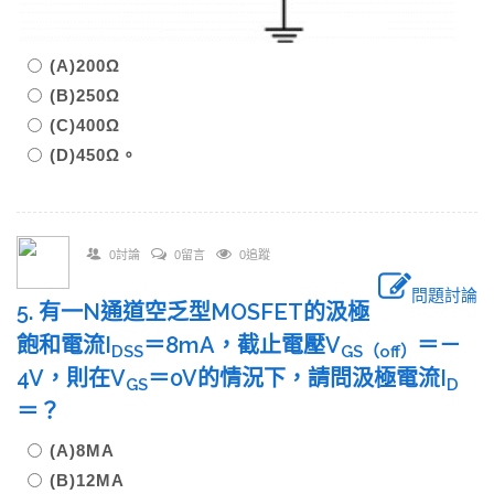
(A)200Ω
(B)250Ω
(C)400Ω
(D)450Ω。
0討論
0留言
0追蹤
問題討論
5. 有一N通道空乏型MOSFET的汲極
飽和電流I
＝8mA，截止電壓V
＝－
DSS
GS
（
off
）
4V，則在V
＝0V的情況下，請問汲極電流I
GS
D
＝？
(A)8MA
(B)12MA