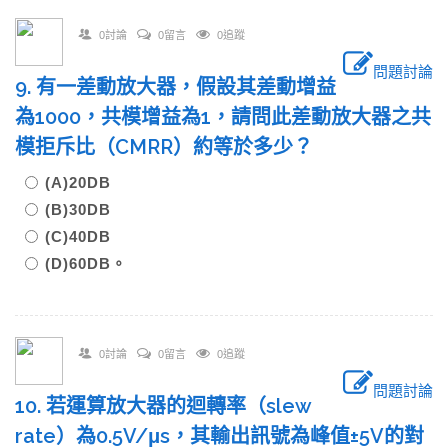
0討論
0留言
0追蹤
問題討論
9. 有一差動放大器，假設其差動增益
為1000，共模增益為1，請問此差動放大器之共
模拒斥比（CMRR）約等於多少？
(A)20DB
(B)30DB
(C)40DB
(D)60DB。
0討論
0留言
0追蹤
問題討論
10. 若運算放大器的迴轉率（slew
rate）為0.5V/μs，其輸出訊號為峰值±5V的對