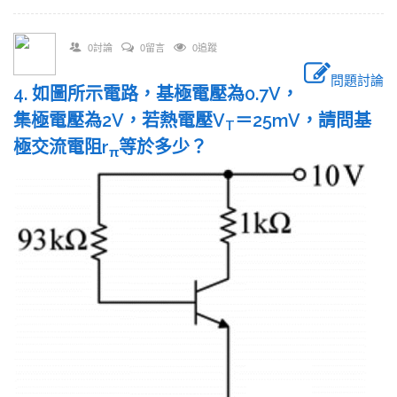
0討論
0留言
0追蹤
問題討論
4. 如圖所示電路，基極電壓為0.7V，
集極電壓為2V，若熱電壓V
＝25mV，請問基
T
極交流電阻r
等於多少？
π