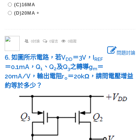
(C)16MA
(D)20MA。
0討論
0留言
0追蹤
問題討論
6. 如圖所示電路，若V
＝3V，I
DD
REF
＝0.1mA，Q
、Q
及Q
之轉導g
＝
1
2
3
m
20mA/V，輸出電阻r
＝20kΩ，請問電壓增益
o
約等於多少？