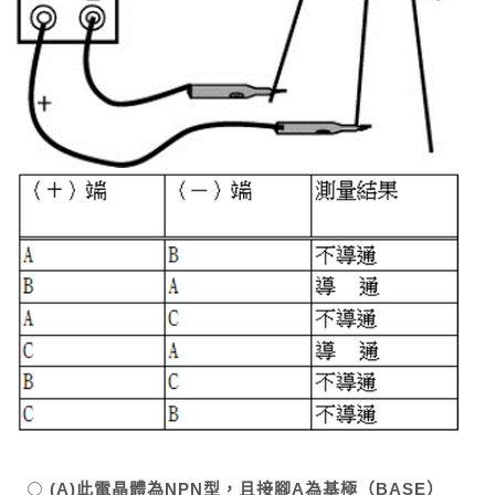
(A)此電晶體為NPN型，且接腳A為基極（BASE）