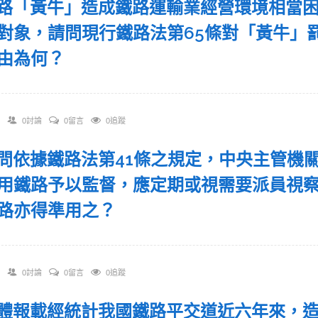
 網路「黃牛」造成鐵路運輸業經營環境相當
對象，請問現行鐵路法第65條對「黃牛」
由為何？
0討論
0留言
0追蹤
 請問依據鐵路法第41條之規定，中央主管
用鐵路予以監督，應定期或視需要派員視
路亦得準用之？
0討論
0留言
0追蹤
 媒體報載經統計我國鐵路平交道近六年來，造成