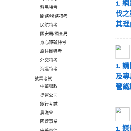
1.
移民特考
伐之
關務/稅務特考
其理
民航特考
國安局/調查局
身心障礙特考
原住民特考
外交特考
1.
海巡特考
及專
就業考試
營鐵
中華郵政
捷運公司
銀行考試
農漁會
國營事業
1.
中華電信