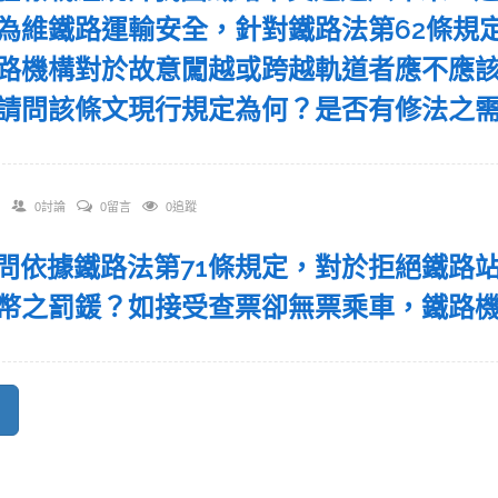
為維鐵路運輸安全，針對鐵路法第62條規
路機構對於故意闖越或跨越軌道者應不應
請問該條文現行規定為何？是否有修法之
0討論
0留言
0追蹤
 請問依據鐵路法第71條規定，對於拒絕鐵
幣之罰鍰？如接受查票卻無票乘車，鐵路