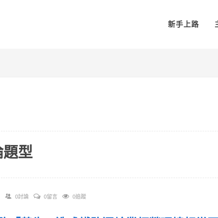
新手上路
論題型
0討論
0留言
0追蹤