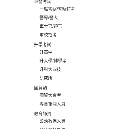
軍警考試
一般警察/警察特考
警專/警大
軍士官/預官
軍校招考
升學考試
升高中
升大學/轉學考
升科大四技
研究所
國貿類
國貿大會考
專責報關人員
教育師資
公幼教保人員