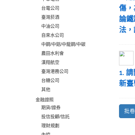
傷，
台電公司
臺灣菸酒
論鐵
中油公司
法，
自來水公司
中鋼/中鋁/中龍鋼/中碳
農田水利會
漢翔航空
1.
臺灣港務公司
台糖公司
新臺
其他
金融證照
期貨/證券
投信投顧/信託
理財規劃
內控