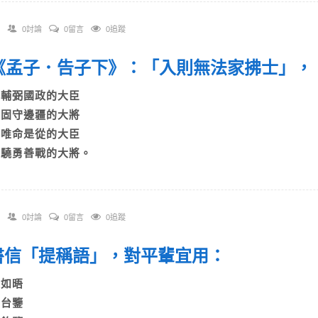
0討論
0留言
0追蹤
. 《孟子．告子下》：「入則無法家拂士
A)輔弼國政的大臣
B)固守邊疆的大將
C)唯命是從的大臣
D)驍勇善戰的大將。
0討論
0留言
0追蹤
. 書信「提稱語」，對平輩宜用：
A)如晤
B)台鑒