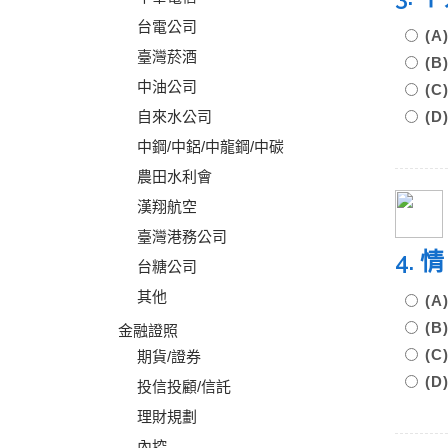
台電公司
(
臺灣菸酒
(
中油公司
(
自來水公司
(
中鋼/中鋁/中龍鋼/中碳
農田水利會
漢翔航空
臺灣港務公司
4.
台糖公司
其他
(
(
金融證照
(
期貨/證券
(D
投信投顧/信託
理財規劃
內控