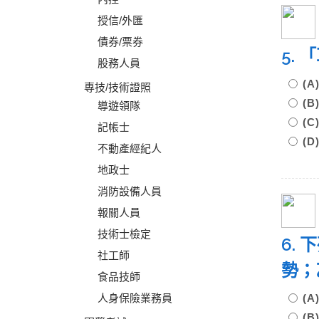
授信/外匯
債券/票券
5.
股務人員
(
專技/技術證照
(
導遊領隊
(
記帳士
(D
不動產經紀人
地政士
消防設備人員
報關人員
技術士檢定
6.
社工師
勢；
食品技師
人身保險業務員
(
(