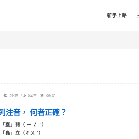
新手上路
0討論
0留言
0追蹤
 下列注音， 何者正確？
A)「羸」弱（ ㄧ ㄥ ˊ）
B)「矗」立（ㄔㄨ ˋ）