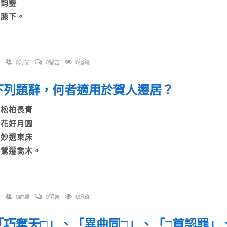
C)鈞鑒
D)膝下。
0討論
0留言
0追蹤
. 下列題辭，何者適用於賀人遷居？
A)松柏長青
B)花好月圓
C)妙選東床
D)鶯遷喬木。
0討論
0留言
0追蹤
. 「巧奪天□」、「異曲同□」、「□首認罪