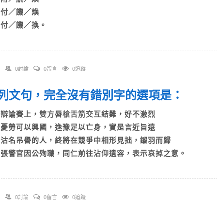
C)付／饑／煥
D)付／饑／換。
0討論
0留言
0追蹤
 下列文句，完全沒有錯別字的選項是：
A)辯論賽上，雙方唇槍舌箭交互結難，好不激烈
B)憂勞可以興國，逸豫足以亡身，實是言近旨遠
C)沽名吊譽的人，終將在競爭中相形見拙，鎩羽而歸
D)張警官因公殉職，同仁前往沾仰遺容，表示哀掉之意。
0討論
0留言
0追蹤