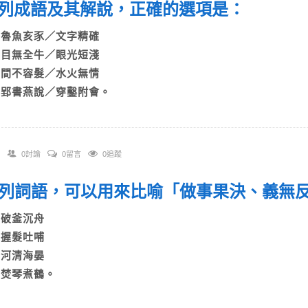
 下列成語及其解說，正確的選項是：
A)魯魚亥豕／文字精確
B)目無全牛／眼光短淺
C)間不容髮／水火無情
D)郢書燕說／穿鑿附會。
0討論
0留言
0追蹤
 下列詞語，可以用來比喻「做事果決、義
A)破釜沉舟
B)握髮吐哺
C)河清海晏
D)焚琴煮鶴。