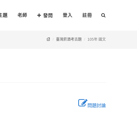
主題
老師
登入
註冊
發問
臺灣菸酒考古題
105年 國文
問題討論