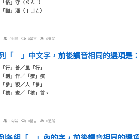
C)「恪」守（ㄍㄜ ˊ）
D)「酗」酒（ㄒㄩㄥ）
0討論
0留言
0追蹤
 下列「 」中文字，前後讀音相同的選項
A)「行」善／風「行」
B)「創」作／「瘡」痍
C)「參」觀／人「參」
D)「稽」查／「稽」首。
0討論
0留言
0追蹤
 下列各組「 」內的字，前後讀音相同的