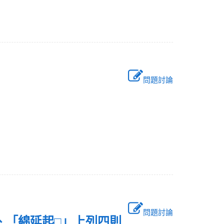
問題討論
問題討論
」、「綿延起□」上列四則