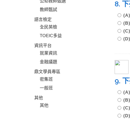
公幼教師甄選
8.
教師甄試
(
語言檢定
(
全民英檢
(
TOEIC多益
(
資訊平台
就業資訊
金融議題
鼎文學員專區
密集班
9.
一般班
(
其他
(
其他
(
(