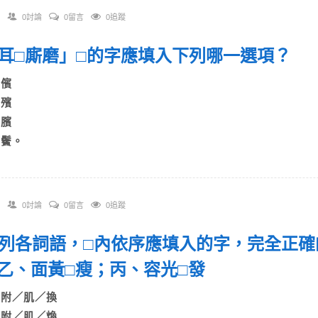
0討論
0留言
0追蹤
 「耳□廝磨」□的字應填入下列哪一選項？
A)儐
B)殯
C)臏
)鬢。
0討論
0留言
0追蹤
 下列各詞語，□內依序應填入的字，完全正
乙、面黃□瘦；丙、容光□發
A)附／肌／換
B)附／肌／煥