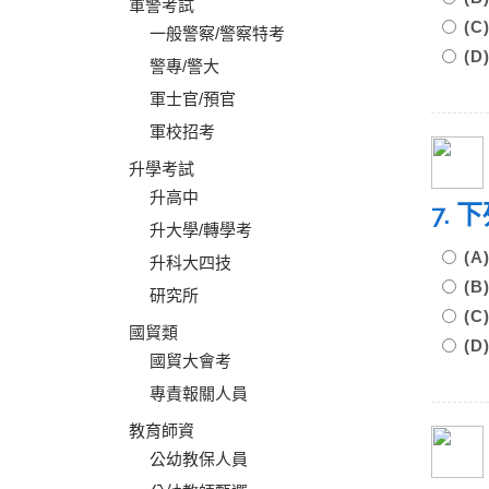
軍警考試
(
一般警察/警察特考
(
警專/警大
軍士官/預官
軍校招考
升學考試
升高中
7.
升大學/轉學考
(
升科大四技
(
研究所
(
國貿類
(
國貿大會考
專責報關人員
教育師資
公幼教保人員