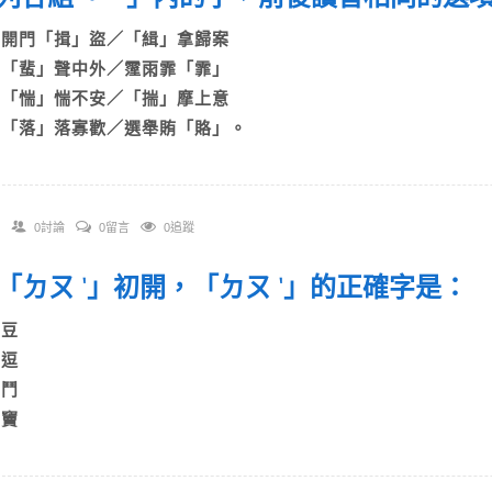
A)開門「揖」盜／「緝」拿歸案
B)「蜚」聲中外／霪雨霏「霏」
C)「惴」惴不安／「揣」摩上意
D)「落」落寡歡／選舉賄「賂」。
0討論
0留言
0追蹤
 情「ㄉㄡ ˋ」初開，「ㄉㄡ ˋ」的正確字是
A)豆
B)逗
C)鬥
)竇